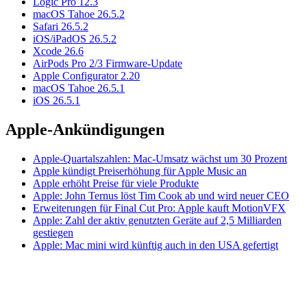
Logic Pro 12.3
macOS Tahoe 26.5.2
Safari 26.5.2
iOS/iPadOS 26.5.2
Xcode 26.6
AirPods Pro 2/3 Firmware-Update
Apple Configurator 2.20
macOS Tahoe 26.5.1
iOS 26.5.1
Apple-Ankündigungen
Apple-Quartalszahlen: Mac-Umsatz wächst um 30 Prozent
Apple kündigt Preiserhöhung für Apple Music an
Apple erhöht Preise für viele Produkte
Apple: John Ternus löst Tim Cook ab und wird neuer CEO
Erweiterungen für Final Cut Pro: Apple kauft MotionVFX
Apple: Zahl der aktiv genutzten Geräte auf 2,5 Milliarden
gestiegen
Apple: Mac mini wird künftig auch in den USA gefertigt