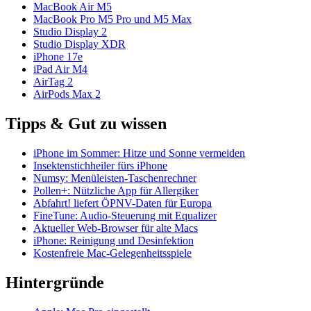
MacBook Air M5
MacBook Pro M5 Pro und M5 Max
Studio Display 2
Studio Display XDR
iPhone 17e
iPad Air M4
AirTag 2
AirPods Max 2
Tipps & Gut zu wissen
iPhone im Sommer: Hitze und Sonne vermeiden
Insektenstichheiler fürs iPhone
Numsy: Menüleisten-Taschenrechner
Pollen+: Nützliche App für Allergiker
Abfahrt! liefert ÖPNV-Daten für Europa
FineTune: Audio-Steuerung mit Equalizer
Aktueller Web-Browser für alte Macs
iPhone: Reinigung und Desinfektion
Kostenfreie Mac-Gelegenheitsspiele
Hintergründe