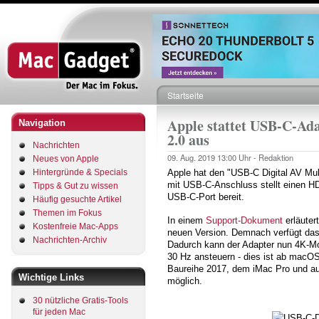
Direkt
zum
Inhalt
Startseite
Pfadnavigation
Apple stattet USB-C-Ad
Navigation
2.0 aus
Nachrichten
09. Aug. 2019
13:00 Uhr -
Redaktion
Neues von Apple
Hintergründe & Specials
Apple hat den "USB‑C Digital AV Mult
mit USB-C-Anschluss stellt einen H
Tipps & Gut zu wissen
USB-C-Port bereit.
Häufig gesuchte Artikel
Themen im Fokus
In einem
Support-Dokument
erläuter
Kostenfreie Mac-Apps
neuen Version. Demnach verfügt das
Nachrichten-Archiv
Dadurch kann der Adapter nun 4K-Mon
30 Hz ansteuern - dies ist ab macO
Baureihe 2017, dem iMac Pro und au
Wichtige Links
möglich.
30 nützliche Gratis-Tools
für jeden Mac