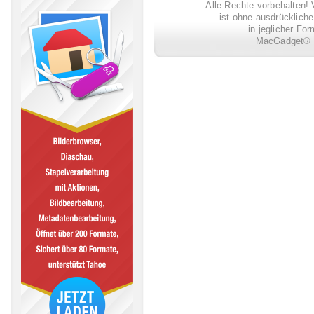
Alle Rechte vorbehalten! 
ist ohne ausdrückli
in jeglicher Fo
MacGadget® i