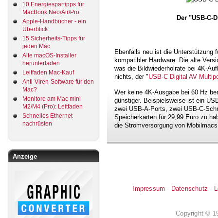
10 Energiespartipps für
MacBook Neo/Air/Pro
Der "USB-C-Di
Apple-Handbücher - ein
Überblick
15 Sicherheits-Tipps für
jeden Mac
Ebenfalls neu ist die Unterstützung
Alte macOS-Installer
kompatibler Hardware. Die alte Versi
herunterladen
was die Bildwiederholrate bei 4K-Au
Leitfaden Mac-Kauf
nichts, der "
USB‑C Digital AV Multipo
Anti-Viren-Software für den
Mac?
Wer keine 4K-Ausgabe bei 60 Hz benöt
Monitore am Mac mini
günstiger. Beispielsweise ist ein U
M2/M4 (Pro): Leitfaden
zwei USB-A-Ports, zwei USB-C-Schni
Schnelles Ethernet
Speicherkarten für 29,99 Euro zu hab
nachrüsten
die Stromversorgung von Mobilmacs w
Anzeige
Impressum
-
Datenschutz
-
L
Copyright © 