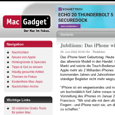
Direkt
zum
Inhalt
Startseite
Pfadnavigation
Jubiläum: Das iPhone w
Navigation
29. Juni 2022
20:00 Uhr -
Redaktion
Nachrichten
Das iPhone feiert Geburtstag: Heute
Neues von Apple
das allererste Modell in den Hande
Hintergründe & Specials
Markt und setzte die Touch-Bedienun
Tipps & Gut zu wissen
Apple mehr als 2 Milliarden iPhones v
Häufig gesuchte Artikel
kommenden Jahren und Jahrzehnten
Themen im Fokus
ständiger Begleiter nicht mehr wegz
Kostenfreie Mac-Apps
Nachrichten-Archiv
"iPhone ist ein wegweisendes und m
um buchstäblich fünf Jahre voraus i
Vorstellung des iPhones im Januar 
Wichtige Links
Francisco. "Wir sind alle mit dem ul
Fingern - und iPhone nutzt sie, um d
30 nützliche Gratis-Tools
zu schaffen."
für jeden Mac