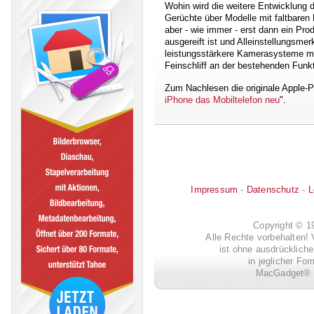
Wohin wird die weitere Entwicklung 
Gerüchte über Modelle mit faltbaren D
aber - wie immer - erst dann ein Pro
ausgereift ist und Alleinstellungsmer
leistungsstärkere Kamerasysteme mit
Feinschliff an der bestehenden Funkt
Zum Nachlesen die originale Apple-P
iPhone das Mobiltelefon neu
".
Impressum
-
Datenschutz
-
L
Copyright © 
Alle Rechte vorbehalten! 
ist ohne ausdrückli
in jeglicher Fo
MacGadget® i