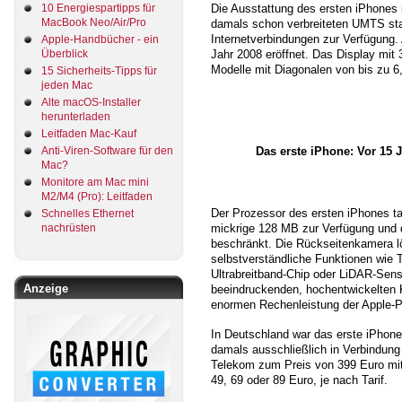
10 Energiespartipps für
Die Ausstattung des ersten iPhones i
MacBook Neo/Air/Pro
damals schon verbreiteten UMTS sta
Internetverbindungen zur Verfügung.
Apple-Handbücher - ein
Überblick
Jahr 2008 eröffnet. Das Display mit 
Modelle mit Diagonalen von bis zu 6
15 Sicherheits-Tipps für
jeden Mac
Alte macOS-Installer
herunterladen
Leitfaden Mac-Kauf
Das erste iPhone: Vor 15 
Anti-Viren-Software für den
Mac?
Monitore am Mac mini
M2/M4 (Pro): Leitfaden
Der Prozessor des ersten iPhones ta
Schnelles Ethernet
nachrüsten
mickrige 128 MB zur Verfügung und 
beschränkt. Die Rückseitenkamera lö
selbstverständliche Funktionen wie
Ultrabreitband-Chip oder LiDAR-Sens
Anzeige
beeindruckenden, hochentwickelten 
enormen Rechenleistung der Apple-
In Deutschland war das erste iPhone
damals ausschließlich in Verbindung
Telekom zum Preis von 399 Euro mi
49, 69 oder 89 Euro, je nach Tarif.