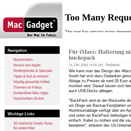
Direkt
zum
Inhalt
Startseite
Pfadnavigation
Für iMacs: Halterung n
Navigation
huckepack
Nachrichten
14. Okt. 2022
10:00 Uhr -
Redaktion
Neues von Apple
Hintergründe & Specials
Wie kann man das Design des iMacs s
South hat sich dazu Gedanken gema
Tipps & Gut zu wissen
Ablage zu Preisen ab rund 35 Euro a
Häufig gesuchte Artikel
montiert wird. Darauf lassen sich b
Themen im Fokus
auch USB-Docks ablegen.
Kostenfreie Mac-Apps
Nachrichten-Archiv
"BackPack wird an der Rückseite des
um Dinge wie Backup-Festplatten un
Aluminiumablage verfügt über ein A
Wichtige Links
und unten an BackPack befestigen ka
einfach, Kabel zu ordnen und die sa
30 nützliche Gratis-Tools
bewahren", erläutert das US-Unterne
für jeden Mac