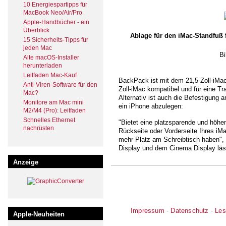
10 Energiespartipps für
MacBook Neo/Air/Pro
Apple-Handbücher - ein
Überblick
Ablage für den iMac-Standfuß 
15 Sicherheits-Tipps für
jeden Mac
Bi
Alte macOS-Installer
herunterladen
Leitfaden Mac-Kauf
BackPack ist mit dem 21,5-Zoll-iMa
Anti-Viren-Software für den
Zoll-iMac kompatibel und für eine Tr
Mac?
Alternativ ist auch die Befestigung 
Monitore am Mac mini
ein iPhone abzulegen:
M2/M4 (Pro): Leitfaden
Schnelles Ethernet
"Bietet eine platzsparende und höhen
nachrüsten
Rückseite oder Vorderseite Ihres iM
mehr Platz am Schreibtisch haben",
Display und dem Cinema Display lä
Anzeige
Impressum
-
Datenschutz
-
Les
Apple-Neuheiten