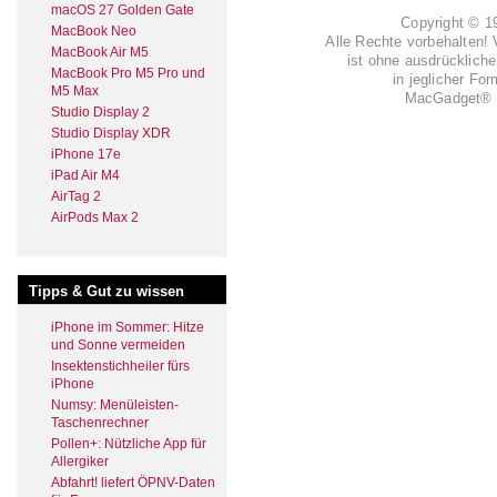
macOS 27 Golden Gate
Copyright © 
MacBook Neo
Alle Rechte vorbehalten! 
MacBook Air M5
ist ohne ausdrückli
MacBook Pro M5 Pro und
in jeglicher Fo
M5 Max
MacGadget® i
Studio Display 2
Studio Display XDR
iPhone 17e
iPad Air M4
AirTag 2
AirPods Max 2
Tipps & Gut zu wissen
iPhone im Sommer: Hitze
und Sonne vermeiden
Insektenstichheiler fürs
iPhone
Numsy: Menüleisten-
Taschenrechner
Pollen+: Nützliche App für
Allergiker
Abfahrt! liefert ÖPNV-Daten