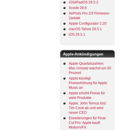
iOS/iPadOS 26.5.2
Xcode 26.6
AirPods Pro 2/3 Firmware-
Update
Apple Configurator 2.20
macOS Tahoe 26.5.1
iOS 26.5.1
Apple-Ankündigungen
Apple-Quartalszahlen:
Mac-Umsatz wächst um 30
Prozent
Apple kündigt
Preiserhöhung für Apple
Music an
Apple erhöht Preise für
viele Produkte
Apple: John Ternus löst
Tim Cook ab und wird
neuer CEO
Erweiterungen für Final
Cut Pro: Apple kauft
MotionVFX