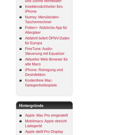
und Sonne vermeiden
Insektenstichheiler fürs
iPhone
Numsy: Menüleisten-
Taschenrechner
Pollen+: Nützliche App für
Allergiker
Abfahrt! liefert ÖPNV-Daten
für Europa
FineTune: Audio-
Steuerung mit Equalizer
Aktueller Web-Browser für
alte Macs
iPhone: Reinigung und
Desinfektion
Kostenfreie Mac-
Gelegenheitsspiele
Hintergründe
Apple: Mac Pro eingestellt
Mobilmacs: Apple streicht
Ladegerät
Apple stellt Pro Display