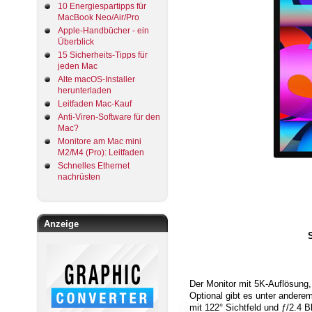
10 Energiespartipps für
MacBook Neo/Air/Pro
Apple-Handbücher - ein
Überblick
15 Sicherheits-Tipps für
jeden Mac
Alte macOS-Installer
herunterladen
Leitfaden Mac-Kauf
Anti-Viren-Software für den
Mac?
Monitore am Mac mini
M2/M4 (Pro): Leitfaden
Schnelles Ethernet
nachrüsten
Anzeige
S
Der Monitor mit 5K-Auflösung,
Optional gibt es unter andere
mit 122° Sichtfeld und ƒ/2.4 Bl