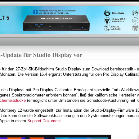
Direkt
zum
Inhalt
-Update für Studio Display vor
n
 für den 27-Zoll-5K-Bildschirm Studio Display zum Download bereitgestellt - 
 Monaten. Die Version 16.4 ergänzt Unterstützung für den Pro Display Calibrat
g des Displays mit Pro Display Calibrator. Ermöglicht spezielle Farb-Workflows
igenes Spektroradiometer erfordern können", ließ der kalifornische Hersteller
cherheitslücke
(ermöglicht unter Umständen die Schadcode-Ausführung mit K
onterey 12 wurde eingestellt, zur Installation der Studio-Display-Firmware
date kann über die Softwareaktualisierung in den Systemeinstellungen herunter
 Apple in einem
Support-Dokument
.