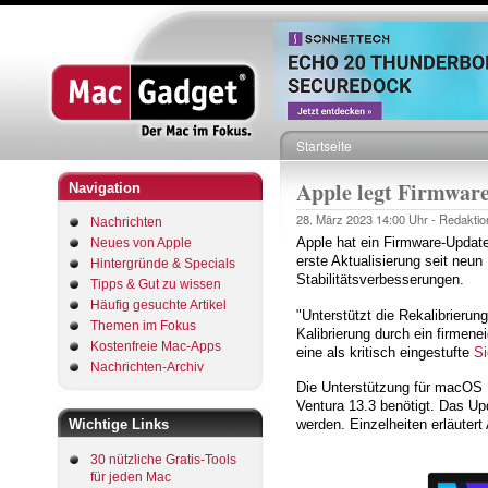
Startseite
Pfadnavigation
Apple legt Firmware
Navigation
28. März 2023
14:00 Uhr -
Redaktio
Nachrichten
Apple hat ein Firmware-Update
Neues von Apple
erste Aktualisierung seit neun
Hintergründe & Specials
Stabilitätsverbesserungen.
Tipps & Gut zu wissen
Häufig gesuchte Artikel
"Unterstützt die Rekalibrierun
Themen im Fokus
Kalibrierung durch ein firmene
Kostenfreie Mac-Apps
eine als kritisch eingestufte
Si
Nachrichten-Archiv
Die Unterstützung für macOS M
Ventura 13.3 benötigt. Das Up
Wichtige Links
werden. Einzelheiten erläutert
30 nützliche Gratis-Tools
für jeden Mac