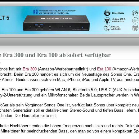
Direkt
zum
Inhalt
 Era 300 und Era 100 ab sofort verfügbar
n
Sonos hat mit
Era 300
(Amazon-Werbepartnerlink*) und
Era 100
(Amazon-Werbep
ebracht. Beim Era 100 handelt es sich um die Neuauflage des Sonos One. Era
y Atmos. Beide lassen sich von Mac, iPhone, iPad und Apple TV aus ansteue
 Era 100 und Era 300 gehören WLAN 6, Bluetooth 5.0, USB-C (AUX-Anbindung
ay-2-Unterstützung und ein Mikrofonschalter. Beide Lautsprecher werden in 
größer als sein Vorgänger Sonos One ist, verfügt laut Sonos über komplett ne
hsten Generation soll er detailreichen Stereo-Sound und tiefen Bass liefern. 
finden. Der Hersteller teilte mit:
nkelte Hochtöner senden die hohen Frequenzen nach links und rechts für krist
er Mitteltöner für beeindruckenden Bass, den man so von einem kompakten Sp