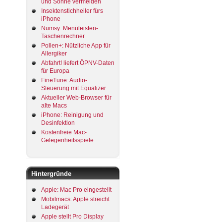
und Sonne vermeiden
Insektenstichheiler fürs
iPhone
Numsy: Menüleisten-
Taschenrechner
Pollen+: Nützliche App für
Allergiker
Abfahrt! liefert ÖPNV-Daten
für Europa
FineTune: Audio-
Steuerung mit Equalizer
Aktueller Web-Browser für
alte Macs
iPhone: Reinigung und
Desinfektion
Kostenfreie Mac-
Gelegenheitsspiele
Hintergründe
Apple: Mac Pro eingestellt
Mobilmacs: Apple streicht
Ladegerät
Apple stellt Pro Display