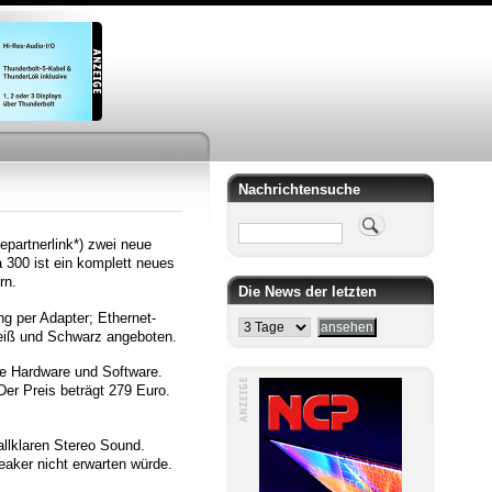
Nachrichtensuche
Suche
artnerlink*) zwei neue
 300 ist ein komplett neues
rn.
Die News der letzten
 per Adapter; Ethernet-
Weiß und Schwarz angeboten.
ue Hardware und Software.
Der Preis beträgt 279 Euro.
allklaren Stereo Sound.
eaker nicht erwarten würde.