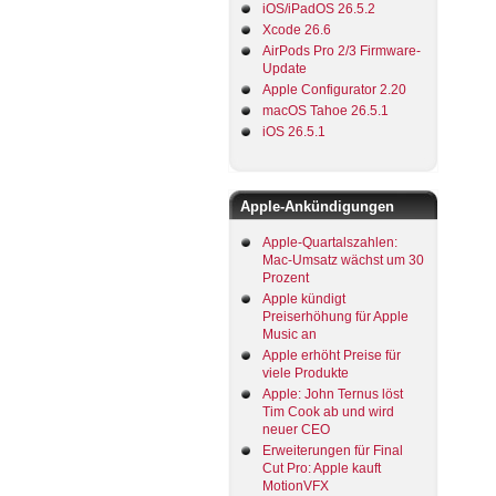
iOS/iPadOS 26.5.2
Xcode 26.6
AirPods Pro 2/3 Firmware-
Update
Apple Configurator 2.20
macOS Tahoe 26.5.1
iOS 26.5.1
Apple-Ankündigungen
Apple-Quartalszahlen:
Mac-Umsatz wächst um 30
Prozent
Apple kündigt
Preiserhöhung für Apple
Music an
Apple erhöht Preise für
viele Produkte
Apple: John Ternus löst
Tim Cook ab und wird
neuer CEO
Erweiterungen für Final
Cut Pro: Apple kauft
MotionVFX