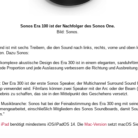
Sonos Era 100 ist der Nachfolger des Sonos One.
Bild: Sonos.
d ist mit sechs Treibern, die den Sound nach links, rechts, vorne und oben l
en. Dazu Sonos:
s komplexe akustische Design des Era 300 ist in einem eleganten, sanduhrfö
jede Proportion und jede Auslassung verbessern die Richtung und Ausbreitung
 Der Era 300 ist der erste Sonos Speaker, der Multichannel Surround Sound li
p verwendet wird. Filmfans können zwei Speaker mit der Arc oder der Beam (
bnis zu schaffen, das sie in den Mittelpunkt des Geschehens versetzt.
 Musikbranche: Sonos hat bei der Feinabstimmung des Era 300 eng mit sein
mengearbeitet, einschließlich Mitgliedern des Sonos Soundboards, damit Sou
n."
 iPad
benötigt mindestens iOS/iPadOS 14. Die
Mac-Version
setzt macOS Sier