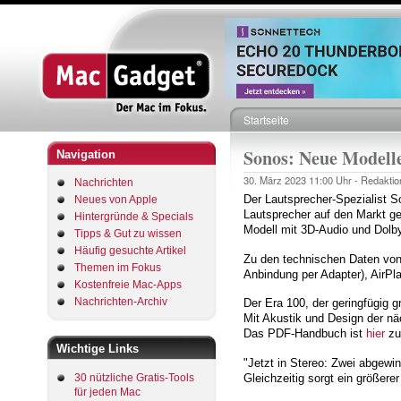
Startseite
Pfadnavigation
Sonos: Neue Modelle
Navigation
30. März 2023
11:00 Uhr -
Redaktio
Nachrichten
Der Lautsprecher-Spezialist 
Neues von Apple
Lautsprecher auf den Markt g
Hintergründe & Specials
Modell mit 3D-Audio und Dolb
Tipps & Gut zu wissen
Häufig gesuchte Artikel
Zu den technischen Daten von
Themen im Fokus
Anbindung per Adapter), AirPl
Kostenfreie Mac-Apps
Nachrichten-Archiv
Der Era 100, der geringfügig 
Mit Akustik und Design der näc
Das PDF-Handbuch ist
hier
zu 
Wichtige Links
"Jetzt in Stereo: Zwei abgewi
Gleichzeitig sorgt ein größer
30 nützliche Gratis-Tools
für jeden Mac