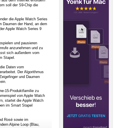
 aus dem Internet erfordern
em soll der S9-Chip die
wender die Apple Watch Series
den Daumen der Hand, an dem
 der Apple Watch Series 9
abspielen und pausieren
Anrufe anzunehmen und zu
lässt sich außerdem vom
im Stapel.
 die Daten vom
rarbeitet. Der Algorithmus
 Zeigefinger und Daumen
ein.
ne-15-Produktfamilie zu
sammenspiel von Apple Watch
, startet die Apple Watch
ben im Smart Stapel
und Rosé sowie im
dern Alpine Loop (Blau,