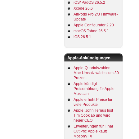
iOS/iPadOS 26.5.2
Xcode 26.6
AirPods Pro 2/3 Firmware-
Update
Apple Configurator 2.20
macOS Tahoe 26.5.1
iOS 26.5.1
Apple-Ankündigungen
Apple-Quartalszahlen:
Mac-Umsatz wächst um 30
Prozent
Apple kündigt
Preiserhöhung für Apple
Music an
Apple erhöht Preise für
viele Produkte
Apple: John Ternus löst
Tim Cook ab und wird
neuer CEO
Erweiterungen für Final
Cut Pro: Apple kauft
MotionVFX