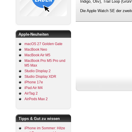
Indigo, Oliv), Trail Loop (Gr
Die Apple Watch SE der zweite
Apple-Neuheiten
macOS 27 Golden Gate
MacBook Neo
MacBook Air M5
MacBook Pro M5 Pro und
M5 Max
Studio Display 2
Studio Display XDR
iPhone 17e
iPad Air M4
AirTag 2
AirPods Max 2
Tipps & Gut zu wissen
iPhone im Sommer: Hitze