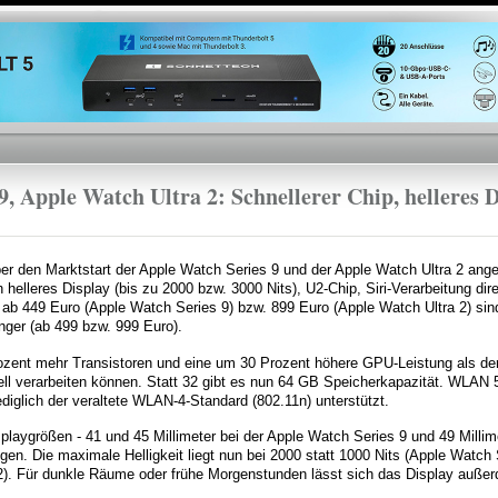
Direkt
zum
Inhalt
, Apple Watch Ultra 2: Schnellerer Chip, helleres D
er den Marktstart der Apple Watch Series 9 und der Apple Watch Ultra 2 ange
n helleres Display (bis zu 2000 bzw. 3000 Nits), U2-Chip, Siri-Verarbeitung di
 ab 449 Euro (Apple Watch Series 9) bzw. 899 Euro (Apple Watch Ultra 2) si
nger (ab 499 bzw. 999 Euro).
rozent mehr Transistoren und eine um 30 Prozent höhere GPU-Leistung als der
l verarbeiten können. Statt 32 gibt es nun 64 GB Speicherkapazität. WLAN 5
ediglich der veraltete WLAN-4-Standard (802.11n) unterstützt.
splaygrößen - 41 und 45 Millimeter bei der Apple Watch Series 9 und 49 Millim
gen. Die maximale Helligkeit liegt nun bei 2000 statt 1000 Nits (Apple Watch 
2). Für dunkle Räume oder frühe Morgenstunden lässt sich das Display außerd