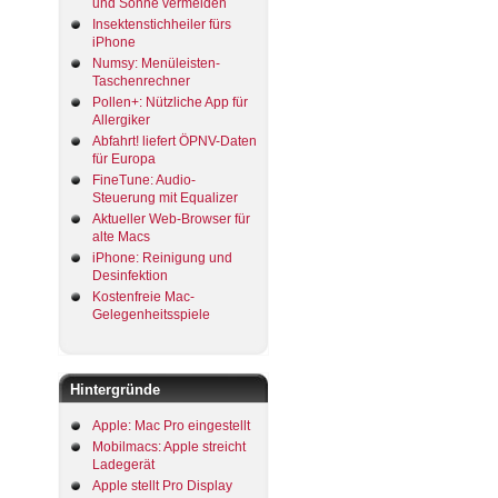
und Sonne vermeiden
Insektenstichheiler fürs
iPhone
Numsy: Menüleisten-
Taschenrechner
Pollen+: Nützliche App für
Allergiker
Abfahrt! liefert ÖPNV-Daten
für Europa
FineTune: Audio-
Steuerung mit Equalizer
Aktueller Web-Browser für
alte Macs
iPhone: Reinigung und
Desinfektion
Kostenfreie Mac-
Gelegenheitsspiele
Hintergründe
Apple: Mac Pro eingestellt
Mobilmacs: Apple streicht
Ladegerät
Apple stellt Pro Display