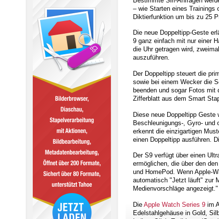
Bestimmte Siri-Anfragen werde
– wie Starten eines Trainings
Diktierfunktion um bis zu 25 
Die neue Doppeltipp-Geste erl
9 ganz einfach mit nur einer
die Uhr getragen wird, zweima
auszuführen.
Der Doppeltipp steuert die pr
sowie bei einem Wecker die 
beenden und sogar Fotos mit 
Zifferblatt aus dem Smart Stap
Diese neue Doppeltipp Geste w
Beschleunigungs-, Gyro- und o
erkennt die einzigartigen Mu
einen Doppeltipp ausführen. D
Der S9 verfügt über einen Ult
ermöglichen, die über den den
und HomePod. Wenn Apple-Watc
automatisch "Jetzt läuft" zu
Medienvorschläge angezeigt."
Die
Apple Watch Series 9
im A
Edelstahlgehäuse in Gold, Sil