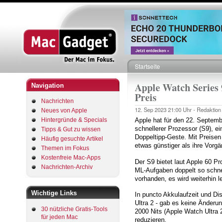
Startseite
Pfadnavigation
Apple Watch Series 9
Navigation
Preis
Nachrichten
12. Sep 2023
21:00 Uhr -
Redaktion
Neues von Apple
Hintergründe & Specials
Apple hat für den 22. Septemb
schnellerer Prozessor (S9), ei
Tipps & Gut zu wissen
Doppeltipp-Geste. Mit Preisen
Häufig gesuchte Artikel
etwas günstiger als ihre Vorgä
Themen im Fokus
Kostenfreie Mac-Apps
Der S9 bietet laut Apple 60 P
Nachrichten-Archiv
ML-Aufgaben doppelt so schnel
vorhanden, es wird weiterhin l
Wichtige Links
In puncto Akkulaufzeit und Di
Ultra 2 - gab es keine Änderun
30 nützliche Gratis-Tools
2000 Nits (Apple Watch Ultra 
für jeden Mac
reduzieren.