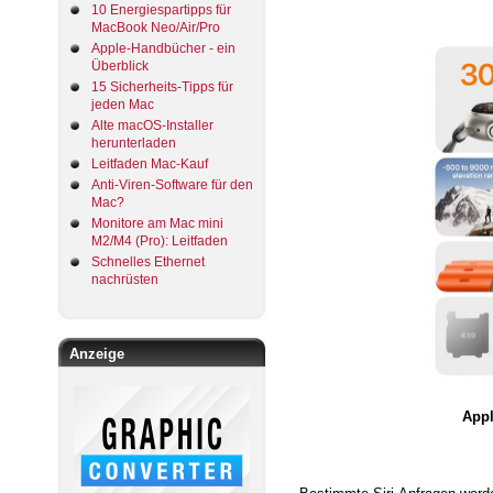
10 Energiespartipps für
MacBook Neo/Air/Pro
Apple-Handbücher - ein
Überblick
15 Sicherheits-Tipps für
jeden Mac
Alte macOS-Installer
herunterladen
Leitfaden Mac-Kauf
Anti-Viren-Software für den
Mac?
Monitore am Mac mini
M2/M4 (Pro): Leitfaden
Schnelles Ethernet
nachrüsten
Anzeige
Appl