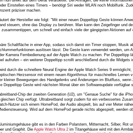
n nun direkt auf dem Gerät verarbeitet. Bei Anfragen, die keine Informationen
 oder Einstellen eines Timers – benötigt Siri weder WLAN noch Mobilfunk. Zud
Prozent präziser machen.
äutert der Hersteller wie folgt: "Mit einer neuen Doppeltipp Geste können An
 Hand steuern, ohne das Display zu berühren. Man kann den Zeigefinger und 
l zusammentippen, um schnell und einfach viele der gängigsten Aktionen auf
imäre Schaltfläche in einer App, sodass sich damit ein Timer stoppen, Musik 
Schlummerfunktionen auslösen lässt. Die Geste kann verwendet werden, um 
der Kamera Fernbedienung auf der Apple Watch zu machen. Per Doppeltipp 
el aufrufen – ein weiterer Doppeltipp scrollt anschließend durch die Widgets 
ird durch die schnellere Neural Engine der Apple Watch Series 9 ermöglicht,
ptischen Herzsensor mit einem neuen Algorithmus für maschinelles Lernen ve
ster kleiner Bewegungen des Handgelenks und Änderungen im Blutfluss, wenn
ie Doppeltipp Geste wird nächsten Monat über ein Softwareupdate verfügbar s
rabreitband-Chip der zweiten Generation (U2), um "Genaue Suche" für die iPho
 gleichen Chip verfügt. Ultrabreitband sorgt zudem für ein verbessertes Zu
h-Nutzer sich einem HomePod, der Audio abspielt, bis auf vier Meter nähern
r Mediensteuerung. Wird auf dem HomePod gerade nichts abgespielt, werden o
luminiumgehäuse gibt es in den Farben Polarstern, Mitternacht, Silber, Rot 
ber und Graphit. Die
Apple Watch Ultra 2
im Titangehäuse wird mit den Armbän