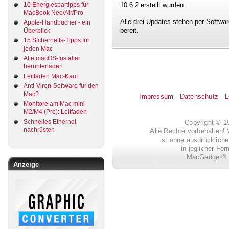
10 Energiespartipps für
10.6.2 erstellt wurden.
MacBook Neo/Air/Pro
Alle drei Updates stehen per Softw
Apple-Handbücher - ein
bereit.
Überblick
15 Sicherheits-Tipps für
jeden Mac
Alte macOS-Installer
herunterladen
Leitfaden Mac-Kauf
Anti-Viren-Software für den
Mac?
Impressum
-
Datenschutz
-
L
Monitore am Mac mini
M2/M4 (Pro): Leitfaden
Schnelles Ethernet
Copyright © 
nachrüsten
Alle Rechte vorbehalten! 
ist ohne ausdrückli
in jeglicher Fo
MacGadget® i
Anzeige