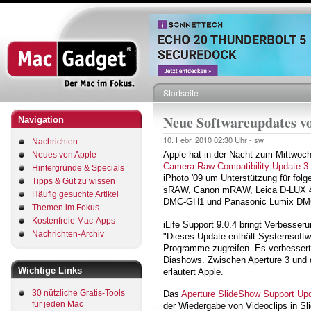
Direkt
zum
Inhalt
Startseite
Pfadnavigation
Neue Softwareupdates v
Navigation
10. Febr. 2010
02:30 Uhr -
sw
Nachrichten
Apple hat in der Nacht zum Mittwoch
Neues von Apple
Camera Raw Compatibility Update 3
Hintergründe & Specials
iPhoto '09 um Unterstützung für f
Tipps & Gut zu wissen
sRAW, Canon mRAW, Leica D-LUX 4
Häufig gesuchte Artikel
DMC-GH1 und Panasonic Lumix DM
Themen im Fokus
Kostenfreie Mac-Apps
iLife Support 9.0.4 bringt Verbesserun
Nachrichten-Archiv
"Dieses Update enthält Systemsoftwa
Programme zugreifen. Es verbessert 
Diashows. Zwischen Aperture 3 und de
Wichtige Links
erläutert Apple.
30 nützliche Gratis-Tools
Das
Aperture SlideShow Support Upd
für jeden Mac
der Wiedergabe von Videoclips in Sl