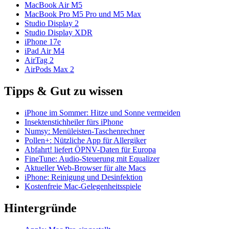
MacBook Air M5
MacBook Pro M5 Pro und M5 Max
Studio Display 2
Studio Display XDR
iPhone 17e
iPad Air M4
AirTag 2
AirPods Max 2
Tipps & Gut zu wissen
iPhone im Sommer: Hitze und Sonne vermeiden
Insektenstichheiler fürs iPhone
Numsy: Menüleisten-Taschenrechner
Pollen+: Nützliche App für Allergiker
Abfahrt! liefert ÖPNV-Daten für Europa
FineTune: Audio-Steuerung mit Equalizer
Aktueller Web-Browser für alte Macs
iPhone: Reinigung und Desinfektion
Kostenfreie Mac-Gelegenheitsspiele
Hintergründe