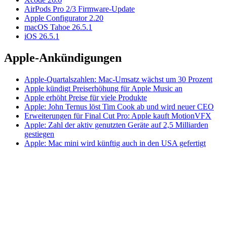
AirPods Pro 2/3 Firmware-Update
Apple Configurator 2.20
macOS Tahoe 26.5.1
iOS 26.5.1
Apple-Ankündigungen
Apple-Quartalszahlen: Mac-Umsatz wächst um 30 Prozent
Apple kündigt Preiserhöhung für Apple Music an
Apple erhöht Preise für viele Produkte
Apple: John Ternus löst Tim Cook ab und wird neuer CEO
Erweiterungen für Final Cut Pro: Apple kauft MotionVFX
Apple: Zahl der aktiv genutzten Geräte auf 2,5 Milliarden
gestiegen
Apple: Mac mini wird künftig auch in den USA gefertigt