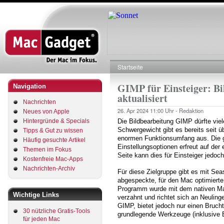
Direkt
zum
Inhalt
Startseite
Pfadnavigation
GIMP für Einsteiger: Bi
Navigation
aktualisiert
Nachrichten
26. Apr 2024
11:00 Uhr -
Redaktion
Neues von Apple
Hintergründe & Specials
Die Bildbearbeitung GIMP dürfte vie
Schwergewicht gibt es bereits seit ü
Tipps & Gut zu wissen
enormen Funktionsumfang aus. Die g
Häufig gesuchte Artikel
Einstellungsoptionen erfreut auf der 
Themen im Fokus
Seite kann dies für Einsteiger jedoc
Kostenfreie Mac-Apps
Nachrichten-Archiv
Für diese Zielgruppe gibt es mit Sea
abgespeckte, für den Mac optimiert
Programm wurde mit dem nativen Ma
Wichtige Links
verzahnt und richtet sich an Neuling
GIMP, bietet jedoch nur einen Bruch
30 nützliche Gratis-Tools
grundlegende Werkzeuge (inklusive 
für jeden Mac