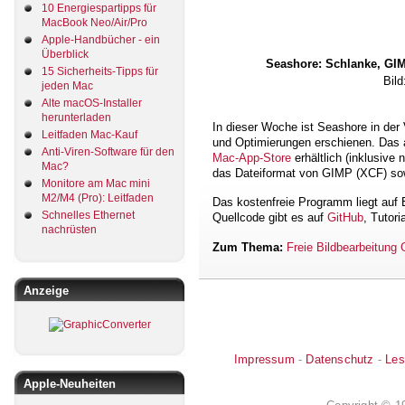
10 Energiespartipps für
MacBook Neo/Air/Pro
Apple-Handbücher - ein
Überblick
Seashore: Schlanke, GIM
15 Sicherheits-Tipps für
Bild
jeden Mac
Alte macOS-Installer
herunterladen
In dieser Woche ist Seashore in der
Leitfaden Mac-Kauf
und Optimierungen erschienen. Das 
Anti-Viren-Software für den
Mac-App-Store
erhältlich (inklusive 
Mac?
das Dateiformat von GIMP (XCF) sow
Monitore am Mac mini
M2/M4 (Pro): Leitfaden
Das kostenfreie Programm liegt auf
Schnelles Ethernet
Quellcode gibt es auf
GitHub
, Tutori
nachrüsten
Zum Thema:
Freie Bildbearbeitung 
Anzeige
Impressum
-
Datenschutz
-
Les
Apple-Neuheiten