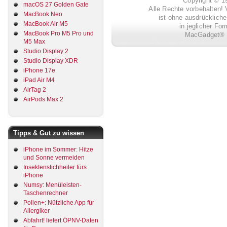
Copyright © 
macOS 27 Golden Gate
Alle Rechte vorbehalten! 
MacBook Neo
ist ohne ausdrückli
MacBook Air M5
in jeglicher Fo
MacBook Pro M5 Pro und
MacGadget® i
M5 Max
Studio Display 2
Studio Display XDR
iPhone 17e
iPad Air M4
AirTag 2
AirPods Max 2
Tipps & Gut zu wissen
iPhone im Sommer: Hitze
und Sonne vermeiden
Insektenstichheiler fürs
iPhone
Numsy: Menüleisten-
Taschenrechner
Pollen+: Nützliche App für
Allergiker
Abfahrt! liefert ÖPNV-Daten