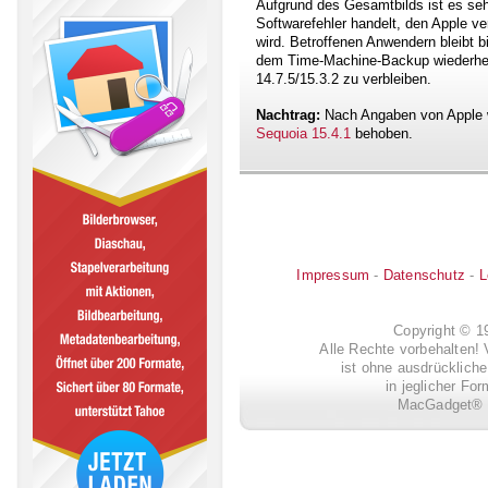
Aufgrund des Gesamtbilds ist es seh
Softwarefehler handelt, den Apple ve
wird. Betroffenen Anwendern bleibt b
dem Time-Machine-Backup wiederhe
14.7.5/15.3.2 zu verbleiben.
Nachtrag:
Nach Angaben von Apple w
Sequoia 15.4.1
behoben.
Impressum
-
Datenschutz
-
L
Copyright © 
Alle Rechte vorbehalten! 
ist ohne ausdrückli
in jeglicher Fo
MacGadget® i