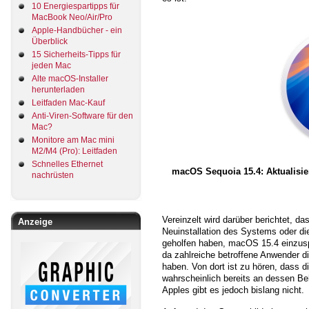
10 Energiespartipps für
MacBook Neo/Air/Pro
Apple-Handbücher - ein
Überblick
15 Sicherheits-Tipps für
jeden Mac
Alte macOS-Installer
herunterladen
Leitfaden Mac-Kauf
Anti-Viren-Software für den
Mac?
Monitore am Mac mini
M2/M4 (Pro): Leitfaden
Schnelles Ethernet
macOS Sequoia 15.4: Aktualisier
nachrüsten
Vereinzelt wird darüber berichtet, d
Anzeige
Neuinstallation des Systems oder di
geholfen haben, macOS 15.4 einzusp
da zahlreiche betroffene Anwender di
haben. Von dort ist zu hören, dass d
wahrscheinlich bereits an dessen Be
Apples gibt es jedoch bislang nicht.