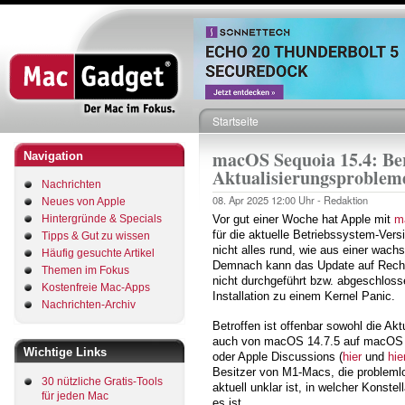
Direkt
zum
Inhalt
Startseite
Pfadnavigation
macOS Sequoia 15.4: Be
Navigation
Aktualisierungsproble
Nachrichten
08. Apr 2025
12:00 Uhr -
Redaktion
Neues von Apple
Hintergründe & Specials
Vor gut einer Woche hat Apple mit
m
für die aktuelle Betriebssystem-Versi
Tipps & Gut zu wissen
nicht alles rund, wie aus einer wac
Häufig gesuchte Artikel
Demnach kann das Update auf Rechn
Themen im Fokus
nicht durchgeführt bzw. abgeschlos
Kostenfreie Mac-Apps
Installation zu einem Kernel Panic.
Nachrichten-Archiv
Betroffen ist offenbar sowohl die A
auch von macOS 14.7.5 auf macOS 1
Wichtige Links
oder Apple Discussions (
hier
und
hie
Besitzer von M1-Macs, die probleml
30 nützliche Gratis-Tools
aktuell unklar ist, in welcher Konstel
für jeden Mac
es ist.