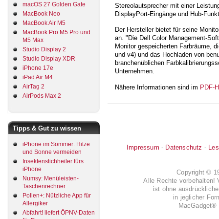
macOS 27 Golden Gate
Stereolautsprecher mit einer Leistu
DisplayPort-Eingänge und Hub-Funkt
MacBook Neo
MacBook Air M5
Der Hersteller bietet für seine Moni
MacBook Pro M5 Pro und
an. "Die Dell Color Management-Soft
M5 Max
Monitor gespeicherten Farbräume, di
Studio Display 2
und v4) und das Hochladen von benu
Studio Display XDR
branchenüblichen Farbkalibrierungssof
iPhone 17e
Unternehmen.
iPad Air M4
AirTag 2
Nähere Informationen sind im
PDF-H
AirPods Max 2
Tipps & Gut zu wissen
iPhone im Sommer: Hitze
Impressum
-
Datenschutz
-
Les
und Sonne vermeiden
Insektenstichheiler fürs
iPhone
Copyright © 
Numsy: Menüleisten-
Alle Rechte vorbehalten! 
Taschenrechner
ist ohne ausdrückli
Pollen+: Nützliche App für
in jeglicher Fo
Allergiker
MacGadget® i
Abfahrt! liefert ÖPNV-Daten