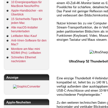
10 Energiespartipps für
einem 43-Zoll-4K-Monitor bietet es 
MacBook Neo/Air/Pro
Pixeldichte für schärfere, detailreich
Apple-Handbücher - ein
Das Panel mit geringer Reflexion red
Überblick
und verbessert den Bildschirmkontra
15 Sicherheits-Tipps für
jeden Mac
Nutzer können bis zu vier Computer g
Stream-Transportfunktion, die in Verb
Alte macOS-Installer
jeden partitionierten Bildschirm als 
herunterladen
Funktionen (Keyboard, Video, Mouse
Leitfaden Mac-Kauf
einzigen Tastatur und Maus steuern.
Anti-Viren-Software für den
Mac?
Monitore am Mac mini
M2/M4 (Pro): Leitfaden
Schnelles Ethernet
nachrüsten
UltraSharp 52 Thunderbolt
Anzeige
Eine einzige Thunderbolt 4-Verbind
kompatibel ist, liefert bis zu 140 W
verfügt außerdem über ausklappbare 
USB-C-Anschlüsse und einen 10-W-U
verschiedener Peripheriegeräte."
Apple-Neuheiten
Zu den weiteren technischen Daten g
horizontaler und vertikaler Blickwink