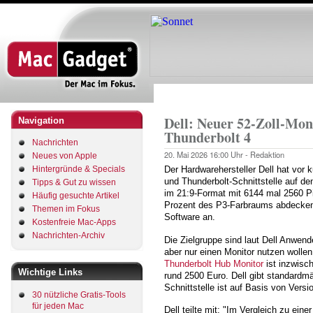
Direkt
zum
Inhalt
Startseite
Pfadnavigation
Dell: Neuer 52-Zoll-Mon
Navigation
Thunderbolt 4
Nachrichten
20. Mai 2026
16:00 Uhr -
Redaktion
Neues von Apple
Hintergründe & Specials
Der Hardwarehersteller Dell hat vor 
und Thunderbolt-Schnittstelle auf de
Tipps & Gut zu wissen
im 21:9-Format mit 6144 mal 2560 Pix
Häufig gesuchte Artikel
Prozent des P3-Farbraums abdecken.
Themen im Fokus
Software an.
Kostenfreie Mac-Apps
Nachrichten-Archiv
Die Zielgruppe sind laut Dell Anwende
aber nur einen Monitor nutzen wolle
Thunderbolt Hub Monitor
ist inzwisch
Wichtige Links
rund 2500 Euro. Dell gibt standardmä
Schnittstelle ist auf Basis von Versio
30 nützliche Gratis-Tools
für jeden Mac
Dell teilte mit: "Im Vergleich zu ein