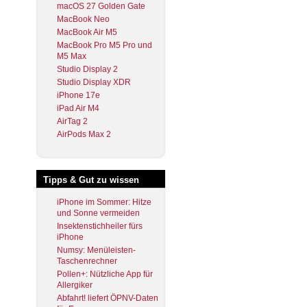
macOS 27 Golden Gate
MacBook Neo
MacBook Air M5
MacBook Pro M5 Pro und
M5 Max
Studio Display 2
Studio Display XDR
iPhone 17e
iPad Air M4
AirTag 2
AirPods Max 2
Tipps & Gut zu wissen
iPhone im Sommer: Hitze
und Sonne vermeiden
Insektenstichheiler fürs
iPhone
Numsy: Menüleisten-
Taschenrechner
Pollen+: Nützliche App für
Allergiker
Abfahrt! liefert ÖPNV-Daten