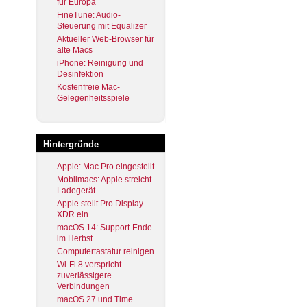
für Europa
FineTune: Audio-
Steuerung mit Equalizer
Aktueller Web-Browser für
alte Macs
iPhone: Reinigung und
Desinfektion
Kostenfreie Mac-
Gelegenheitsspiele
Hintergründe
Apple: Mac Pro eingestellt
Mobilmacs: Apple streicht
Ladegerät
Apple stellt Pro Display
XDR ein
macOS 14: Support-Ende
im Herbst
Computertastatur reinigen
Wi-Fi 8 verspricht
zuverlässigere
Verbindungen
macOS 27 und Time