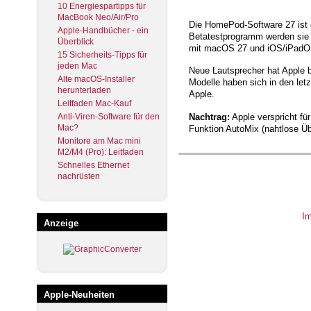
10 Energiespartipps für
MacBook Neo/Air/Pro
Die HomePod-Software 27 ist 
Apple-Handbücher - ein
Betatestprogramm werden si
Überblick
mit macOS 27 und iOS/iPadOS
15 Sicherheits-Tipps für
jeden Mac
Neue Lautsprecher hat Apple b
Alte macOS-Installer
Modelle haben sich in den let
herunterladen
Apple.
Leitfaden Mac-Kauf
Anti-Viren-Software für den
Nachtrag:
Apple verspricht fü
Mac?
Funktion AutoMix (nahtlose Ü
Monitore am Mac mini
M2/M4 (Pro): Leitfaden
Schnelles Ethernet
nachrüsten
I
Anzeige
Apple-Neuheiten