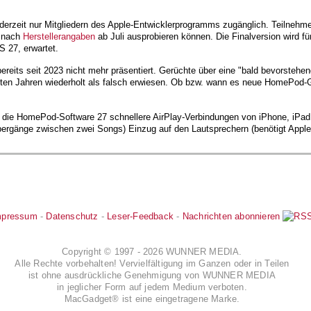
derzeit nur Mitgliedern des Apple-Entwicklerprogramms zugänglich. Teilnehm
e nach
Herstellerangaben
ab Juli ausprobieren können. Die Finalversion wird
 27, erwartet.
ereits seit 2023 nicht mehr präsentiert. Gerüchte über eine "bald bevorsteh
zten Jahren wiederholt als falsch erwiesen. Ob bzw. wann es neue HomePod-G
r die HomePod-Software 27 schnellere AirPlay-Verbindungen von iPhone, iPa
bergänge zwischen zwei Songs) Einzug auf den Lautsprechern (benötigt Appl
mpressum
-
Datenschutz
-
Leser-Feedback
-
Nachrichten abonnieren
Copyright © 1997 - 2026 WUNNER MEDIA.
Alle Rechte vorbehalten! Vervielfältigung im Ganzen oder in Teilen
ist ohne ausdrückliche Genehmigung von WUNNER MEDIA
in jeglicher Form auf jedem Medium verboten.
MacGadget® ist eine eingetragene Marke.