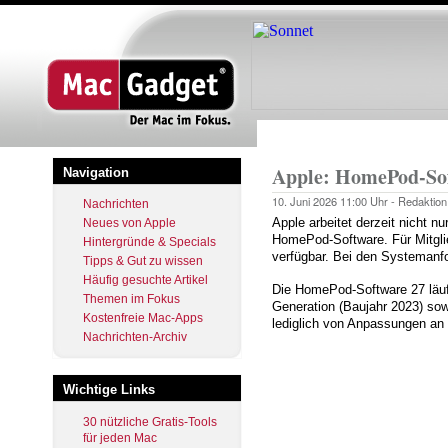
Startseite
Pfadnavigation
Apple: HomePod-Sof
Navigation
10. Juni 2026
11:00 Uhr -
Redaktion
Nachrichten
Apple arbeitet derzeit nicht
Neues von Apple
HomePod-Software. Für Mitgli
Hintergründe & Specials
verfügbar. Bei den Systemanfo
Tipps & Gut zu wissen
Häufig gesuchte Artikel
Die HomePod-Software 27 läuf
Themen im Fokus
Generation (Baujahr 2023) so
Kostenfreie Mac-Apps
lediglich von Anpassungen a
Nachrichten-Archiv
Wichtige Links
30 nützliche Gratis-Tools
für jeden Mac