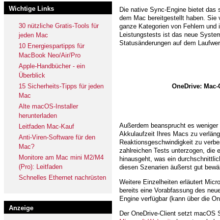
Wichtige Links
Die native Sync-Engine bietet das s
dem Mac bereitgestellt haben. Sie v
30 nützliche Gratis-Tools für
ganze Kategorien von Fehlern und is
Leistungstests ist das neue System
jeden Mac
Statusänderungen auf dem Laufwerk
10 Energiespartipps für
MacBook Neo/Air/Pro
Apple-Handbücher - ein
Überblick
15 Sicherheits-Tipps für jeden
OneDrive: Mac-C
Mac
Alte macOS-Installer
herunterladen
Außerdem beansprucht es weniger 
Leitfaden Mac-Kauf
Akkulaufzeit Ihres Macs zu verlänge
Anti-Viren-Software für den
Reaktionsgeschwindigkeit zu verb
Mac?
zahlreichen Tests unterzogen, die e
Monitore am Mac mini M2/M4
hinausgeht, was ein durchschnittlic
(Pro): Leitfaden
diesen Szenarien äußerst gut bewäh
Schnelles Ethernet nachrüsten
Weitere Einzelheiten erläutert Micr
bereits eine Vorabfassung des neu
Engine verfügbar (kann über die One
Anzeige
Der OneDrive-Client setzt macOS 