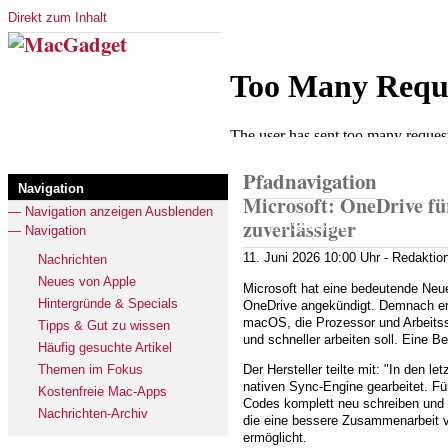
Direkt zum Inhalt
Pfadnavigation
Navigation
Microsoft: OneDrive fü
— Navigation anzeigen
Ausblenden
zuverlässiger
Startseite
— Navigation
11. Juni 2026
10:00 Uhr -
Redaktio
Nachrichten
Neues von Apple
Microsoft hat eine bedeutende Neu
Hintergründe & Specials
OneDrive angekündigt. Demnach er
macOS, die Prozessor und Arbeitss
Tipps & Gut zu wissen
und schneller arbeiten soll. Eine Be
Häufig gesuchte Artikel
Themen im Fokus
Der Hersteller teilte mit: "In den l
nativen Sync-Engine gearbeitet. Fü
Kostenfreie Mac-Apps
Codes komplett neu schreiben und 
Nachrichten-Archiv
die eine bessere Zusammenarbeit 
ermöglicht.