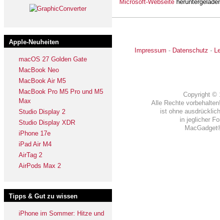
Microsoft-Webseite
heruntergelade
Apple-Neuheiten
Impressum
-
Datenschutz
-
L
macOS 27 Golden Gate
MacBook Neo
MacBook Air M5
MacBook Pro M5 Pro und M5
Copyright ©
Max
Alle Rechte vorbehalten!
ist ohne ausdrück
Studio Display 2
in jeglicher 
Studio Display XDR
MacGadget® 
iPhone 17e
iPad Air M4
AirTag 2
AirPods Max 2
Tipps & Gut zu wissen
iPhone im Sommer: Hitze und