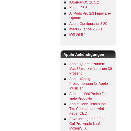
iOS/iPadOS 26.5.2
Xcode 26.6
AirPods Pro 2/3 Firmware-
Update
Apple Configurator 2.20
macOS Tahoe 26.5.1
iOS 26.5.1
Apple-Ankündigungen
Apple-Quartalszahlen:
Mac-Umsatz wächst um 30
Prozent
Apple kündigt
Preiserhöhung für Apple
Music an
Apple erhöht Preise für
viele Produkte
Apple: John Ternus löst
Tim Cook ab und wird
neuer CEO
Erweiterungen für Final
Cut Pro: Apple kauft
MotionVFX