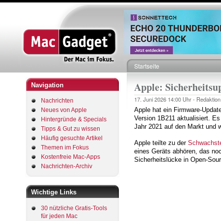
Startseite
Pfadnavigation
Apple: Sicherheitsu
Navigation
17. Juni 2026
14:00 Uhr -
Redaktion
Nachrichten
Apple hat ein Firmware-Update
Neues von Apple
Version 1B211 aktualisiert. E
Hintergründe & Specials
Jahr 2021 auf den Markt und w
Tipps & Gut zu wissen
Häufig gesuchte Artikel
Apple teilte zu der
Schwachste
Themen im Fokus
eines Geräts abhören, das noc
Kostenfreie Mac-Apps
Sicherheitslücke in Open-Sour
Nachrichten-Archiv
Wichtige Links
30 nützliche Gratis-Tools
für jeden Mac