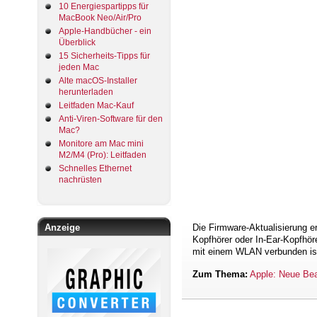
10 Energiespartipps für
MacBook Neo/Air/Pro
Apple-Handbücher - ein
Überblick
15 Sicherheits-Tipps für
jeden Mac
Alte macOS-Installer
herunterladen
Leitfaden Mac-Kauf
Anti-Viren-Software für den
Mac?
Monitore am Mac mini
M2/M4 (Pro): Leitfaden
Schnelles Ethernet
nachrüsten
Anzeige
Die Firmware-Aktualisierung e
Kopfhörer oder In-Ear-Kopfhör
mit einem WLAN verbunden ist.
Zum Thema:
Apple: Neue Bea