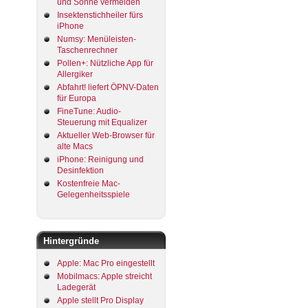
und Sonne vermeiden
Insektenstichheiler fürs
iPhone
Numsy: Menüleisten-
Taschenrechner
Pollen+: Nützliche App für
Allergiker
Abfahrt! liefert ÖPNV-Daten
für Europa
FineTune: Audio-
Steuerung mit Equalizer
Aktueller Web-Browser für
alte Macs
iPhone: Reinigung und
Desinfektion
Kostenfreie Mac-
Gelegenheitsspiele
Hintergründe
Apple: Mac Pro eingestellt
Mobilmacs: Apple streicht
Ladegerät
Apple stellt Pro Display