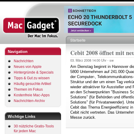
Direkt
zum
Inhalt
Startseite
Pfadnavigation
Cebit 2008 öffnet mit n
Navigation
03. März 2008
14:00 Uhr -
sw
Nachrichten
Am Dienstag beginnt in Hannover di
Neues von Apple
5800 Unternehmen auf 241.000 Quad
Hintergründe & Specials
der Computer-, Telekommunikations-
Tipps & Gut zu wissen
Struktur und der um einen Tag verkü
Häufig gesuchte Artikel
wieder attraktiver für Aussteller un
Themen im Fokus
an den Schwerpunkten "Business Sol
Kostenfreie Mac-Apps
Solutions" (für Behörden und öffent
Nachrichten-Archiv
Solutions" (für Privatanwender). Unt
Cebit das Thema Energieeffizienz in 
Cebit nicht vertreten. Das Unternehm
Wichtige Links
Messe zurück.
30 nützliche Gratis-Tools
für jeden Mac