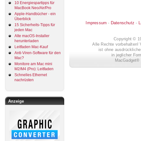
10 Energiespartipps für
MacBook Neo/Air/Pro
Apple-Handbücher - ein
Überblick
Impressum
-
Datenschutz
-
L
15 Sicherheits-Tipps für
jeden Mac
Alte macOS-Installer
Copyright © 
herunterladen
Alle Rechte vorbehalten! 
Leitfaden Mac-Kauf
ist ohne ausdrückli
Anti-Viren-Software für den
in jeglicher Fo
Mac?
MacGadget® i
Monitore am Mac mini
M2/M4 (Pro): Leitfaden
Schnelles Ethernet
nachrüsten
Anzeige