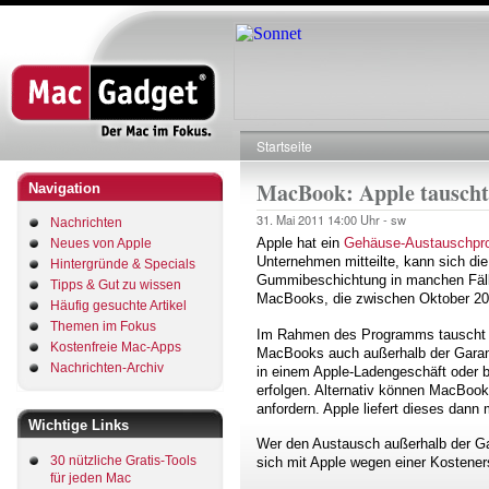
Direkt
zum
Inhalt
Startseite
Pfadnavigation
MacBook: Apple tauscht
Navigation
31. Mai 2011
14:00 Uhr -
sw
Nachrichten
Apple hat ein
Gehäuse-Austauschpr
Neues von Apple
Unternehmen mitteilte, kann sich d
Hintergründe & Specials
Gummibeschichtung in manchen Fäll
Tipps & Gut zu wissen
MacBooks, die zwischen Oktober 2009
Häufig gesuchte Artikel
Themen im Fokus
Im Rahmen des Programms tauscht A
Kostenfreie Mac-Apps
MacBooks auch außerhalb der Garant
Nachrichten-Archiv
in einem Apple-Ladengeschäft oder b
erfolgen. Alternativ können MacBook
anfordern. Apple liefert dieses dan
Wichtige Links
Wer den Austausch außerhalb der Gar
30 nützliche Gratis-Tools
sich mit Apple wegen einer Kostener
für jeden Mac