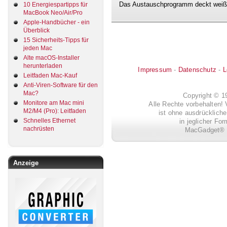
Das Austauschprogramm deckt weiß
10 Energiespartipps für
MacBook Neo/Air/Pro
Apple-Handbücher - ein
Überblick
15 Sicherheits-Tipps für
jeden Mac
Alte macOS-Installer
herunterladen
Impressum
-
Datenschutz
-
L
Leitfaden Mac-Kauf
Anti-Viren-Software für den
Mac?
Copyright © 
Monitore am Mac mini
Alle Rechte vorbehalten! 
M2/M4 (Pro): Leitfaden
ist ohne ausdrückli
Schnelles Ethernet
in jeglicher Fo
nachrüsten
MacGadget® i
Anzeige