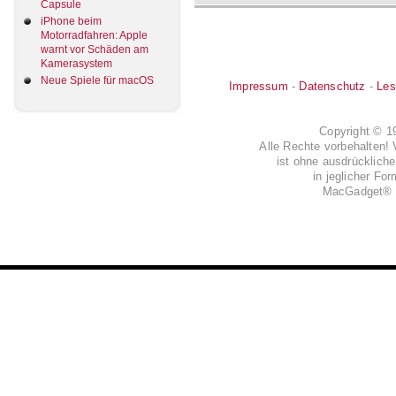
Capsule
iPhone beim
Motorradfahren: Apple
warnt vor Schäden am
Kamerasystem
Neue Spiele für macOS
Impressum
-
Datenschutz
-
Les
Copyright © 
Alle Rechte vorbehalten! 
ist ohne ausdrückli
in jeglicher Fo
MacGadget® i