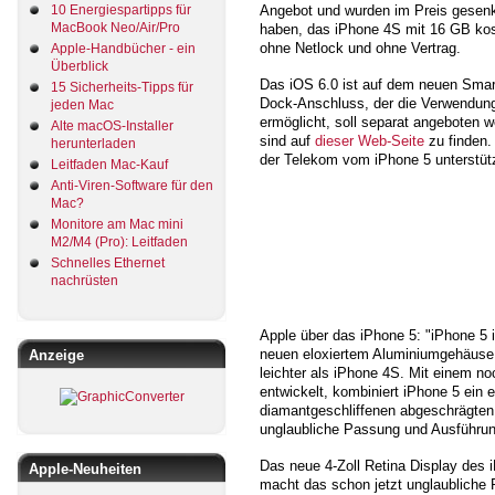
10 Energiespartipps für
Angebot und wurden im Preis gesenkt
MacBook Neo/Air/Pro
haben, das iPhone 4S mit 16 GB kos
ohne Netlock und ohne Vertrag.
Apple-Handbücher - ein
Überblick
Das iOS 6.0 ist auf dem neuen Smartp
15 Sicherheits-Tipps für
Dock-Anschluss, der die Verwendun
jeden Mac
ermöglicht, soll separat angeboten 
Alte macOS-Installer
sind auf
dieser Web-Seite
zu finden.
herunterladen
der Telekom vom iPhone 5 unterstütz
Leitfaden Mac-Kauf
Anti-Viren-Software für den
Mac?
Monitore am Mac mini
M2/M4 (Pro): Leitfaden
Schnelles Ethernet
nachrüsten
Apple über das iPhone 5: "iPhone 5 
neuen eloxiertem Aluminiumgehäuse 
Anzeige
leichter als iPhone 4S. Mit einem n
entwickelt, kombiniert iPhone 5 ein
diamantgeschliffenen abgeschrägten
unglaubliche Passung und Ausführun
Das neue 4-Zoll Retina Display des 
Apple-Neuheiten
macht das schon jetzt unglaubliche 