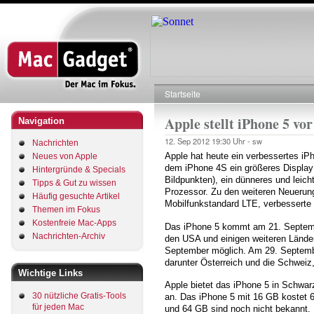
Direkt
zum
Inhalt
Startseite
Pfadnavigation
Apple stellt iPhone 5 vor
Navigation
12. Sep 2012
19:30 Uhr -
sw
Nachrichten
Apple hat heute ein verbessertes i
Neues von Apple
dem iPhone 4S ein größeres Display 
Hintergründe & Specials
Bildpunkten), ein dünneres und leic
Tipps & Gut zu wissen
Prozessor. Zu den weiteren Neuerun
Häufig gesuchte Artikel
Mobilfunkstandard LTE, verbesserte
Themen im Fokus
Kostenfreie Mac-Apps
Das iPhone 5 kommt am 21. Septembe
Nachrichten-Archiv
den USA und einigen weiteren Länder
September möglich. Am 29. September
darunter Österreich und die Schweiz,
Wichtige Links
Apple bietet das iPhone 5 in Schwa
30 nützliche Gratis-Tools
an. Das iPhone 5 mit 16 GB kostet 6
für jeden Mac
und 64 GB sind noch nicht bekannt.