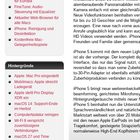
für Europa
atemberaubende Panoramabilder mit 
FineTune: Audio-
Kamera einfach mit einer gleichmäß
Steuerung mit Equalizer
Neue Videofunktionen beinhalten ver
Aktueller Web-Browser für
für bis zu 10 Gesichter und die Mög
alte Macs
erzeugen. Eine neue nach vorne a
iPhone: Reinigung und
Anrufe unglaublich klar und kann au
Desinfektion
HD Videos verwendet werden. iPhone
Kostenfreie Mac-
Freunden und Familie über gemeinsa
Gelegenheitsspiele
iPhone 5 kommt mit dem neuen Lightn
ist als der vorherige. Der komplett d
Interface, das nur das Signal nutzt,
Hintergründe
reversibel so dass man seine Zubehö
to-30-Pin Adapter ist ebenfalls erhä
Apple: Mac Pro eingestellt
Zuberhörprodukten verbinden zu kön
Mobilmacs: Apple streicht
Ladegerät
iPhone 5 bringt neue weiterentwickel
Apple stellt Pro Display
beamforming, gerichtetes Mikrofonsy
XDR ein
Hintergrundgeräusche mittels neuer
macOS 14: Support-Ende
iPhone 5 beinhaltet nun die Unterstü
im Herbst
Sprachverständlichkeit und natürlic
Computertastatur reinigen
Marktstart weltweit von über 20 Mob
mit den neuen Apple EarPods im bah
Wi-Fi 8 verspricht
Tragekomfort, gesteigerte Strapzierfä
zuverlässigere
Verbindungen
normalerweise High-End Kopfhörern v
macOS 27 und Time