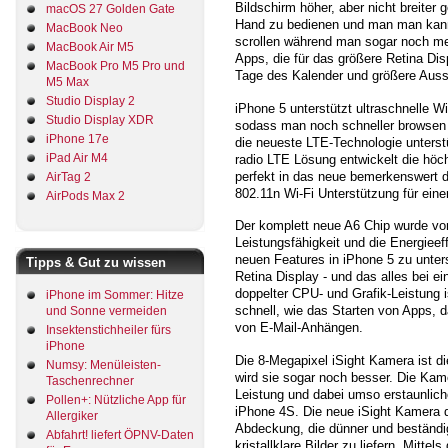
Bildschirm höher, aber nicht breiter g
macOS 27 Golden Gate
Hand zu bedienen und man man kann a
MacBook Neo
scrollen während man sogar noch meh
MacBook Air M5
Apps, die für das größere Retina Disp
MacBook Pro M5 Pro und
Tage des Kalender und größere Auss
M5 Max
Studio Display 2
iPhone 5 unterstützt ultraschnelle
Studio Display XDR
sodass man noch schneller browsen 
iPhone 17e
die neueste LTE-Technologie unterstü
iPad Air M4
radio LTE Lösung entwickelt die höch
perfekt in das neue bemerkenswert d
AirTag 2
802.11n Wi-Fi Unterstützung für ein
AirPods Max 2
Der komplett neue A6 Chip wurde von
Leistungsfähigkeit und die Energieef
neuen Features in iPhone 5 zu unter
Tipps & Gut zu wissen
Retina Display - und das alles bei ei
doppelter CPU- und Grafik-Leistung 
iPhone im Sommer: Hitze
schnell, wie das Starten von Apps,
und Sonne vermeiden
von E-Mail-Anhängen.
Insektenstichheiler fürs
iPhone
Die 8-Megapixel iSight Kamera ist d
Numsy: Menüleisten-
wird sie sogar noch besser. Die Kamer
Taschenrechner
Leistung und dabei umso erstaunliche
Pollen+: Nützliche App für
iPhone 4S. Die neue iSight Kamera de
Allergiker
Abdeckung, die dünner und beständige
Abfahrt! liefert ÖPNV-Daten
kristallklare Bilder zu liefern. Mit