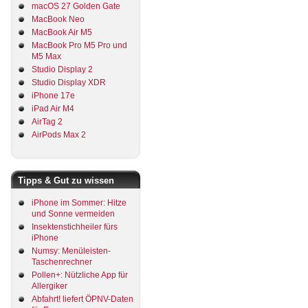
macOS 27 Golden Gate
MacBook Neo
MacBook Air M5
MacBook Pro M5 Pro und
M5 Max
Studio Display 2
Studio Display XDR
iPhone 17e
iPad Air M4
AirTag 2
AirPods Max 2
Tipps & Gut zu wissen
iPhone im Sommer: Hitze
und Sonne vermeiden
Insektenstichheiler fürs
iPhone
Numsy: Menüleisten-
Taschenrechner
Pollen+: Nützliche App für
Allergiker
Abfahrt! liefert ÖPNV-Daten