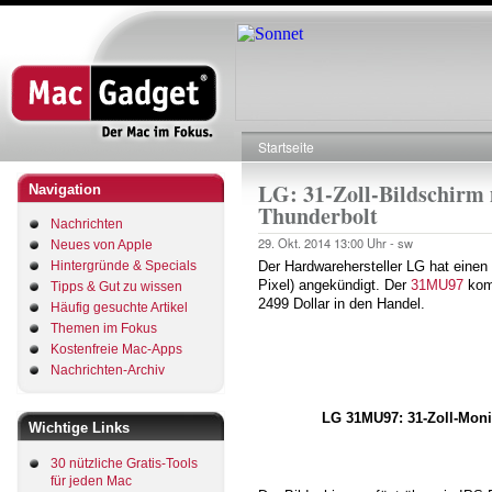
Direkt
zum
Inhalt
Startseite
Pfadnavigation
LG: 31-Zoll-Bildschirm
Navigation
Thunderbolt
Nachrichten
29. Okt. 2014
13:00 Uhr -
sw
Neues von Apple
Hintergründe & Specials
Der Hardwarehersteller LG hat einen
Pixel) angekündigt. Der
31MU97
komm
Tipps & Gut zu wissen
2499 Dollar in den Handel.
Häufig gesuchte Artikel
Themen im Fokus
Kostenfreie Mac-Apps
Nachrichten-Archiv
LG 31MU97: 31-Zoll-Moni
Wichtige Links
30 nützliche Gratis-Tools
für jeden Mac