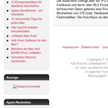
Der Bildschirm verfügt über ein IPS-P
10 Energiespartipps für
Farbkanal und deckt über 99,5 Proz
MacBook Neo/Air/Pro
technischen Daten gehören eine Pixel
Apple-Handbücher - ein
Blickwinkel von 178 Grad, Hardwareka
Überblick
Farbmodellen. Der Anschluss an den M
15 Sicherheits-Tipps für
jeden Mac
Alte macOS-Installer
herunterladen
Leitfaden Mac-Kauf
Anti-Viren-Software für den
Mac?
Impressum
-
Datenschutz
-
Les
Monitore am Mac mini
M2/M4 (Pro): Leitfaden
Schnelles Ethernet
Copyright © 
nachrüsten
Alle Rechte vorbehalten! 
ist ohne ausdrückli
in jeglicher Fo
MacGadget® i
Anzeige
Apple-Neuheiten