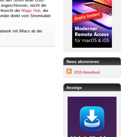
eilt den Strom einer USB-
 angeschlossen, reicht die
Hinsicht der
Magic Hub
, der
Geräte direkt vom Stromkabel
atwork mit iMacs ab der
News abonnieren
RSS-Newsfeed
Anzeige