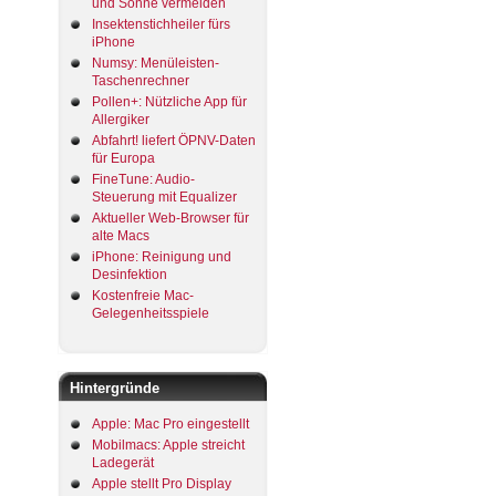
und Sonne vermeiden
Insektenstichheiler fürs
iPhone
Numsy: Menüleisten-
Taschenrechner
Pollen+: Nützliche App für
Allergiker
Abfahrt! liefert ÖPNV-Daten
für Europa
FineTune: Audio-
Steuerung mit Equalizer
Aktueller Web-Browser für
alte Macs
iPhone: Reinigung und
Desinfektion
Kostenfreie Mac-
Gelegenheitsspiele
Hintergründe
Apple: Mac Pro eingestellt
Mobilmacs: Apple streicht
Ladegerät
Apple stellt Pro Display