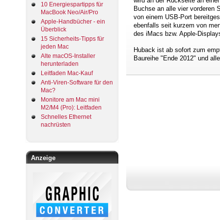
wird an der Rückseite an eine
10 Energiespartipps für
Buchse an alle vier vorderen 
MacBook Neo/Air/Pro
von einem USB-Port bereitgest
Apple-Handbücher - ein
ebenfalls seit kurzem von me
Überblick
des iMacs bzw. Apple-Display
15 Sicherheits-Tipps für
jeden Mac
Huback ist ab sofort zum empf
Alte macOS-Installer
Baureihe "Ende 2012" und alle
herunterladen
Leitfaden Mac-Kauf
Anti-Viren-Software für den
Mac?
Monitore am Mac mini
M2/M4 (Pro): Leitfaden
Schnelles Ethernet
nachrüsten
Anzeige