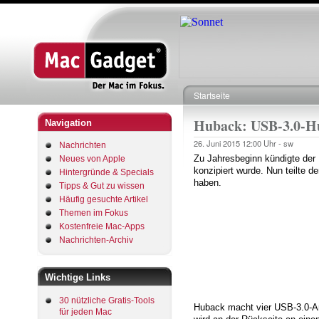
Startseite
Pfadnavigation
Huback: USB-3.0-Hu
Navigation
26. Juni 2015
12:00 Uhr -
sw
Nachrichten
Zu Jahresbeginn kündigte der
Neues von Apple
konzipiert wurde. Nun teilte de
Hintergründe & Specials
haben.
Tipps & Gut zu wissen
Häufig gesuchte Artikel
Themen im Fokus
Kostenfreie Mac-Apps
Nachrichten-Archiv
Wichtige Links
30 nützliche Gratis-Tools
Huback macht vier USB-3.0-An
für jeden Mac