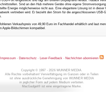
n USB-Port eingesteckt und ragt am unteren Displayrand heraus. Huback vert
Schnittstellen. Sind an den Hub mehrere Geräte ohne eigene Stromversorgung
ellte Energie möglicherweise nicht aus. Eine elegantere Lösung ist in dieser 
natwork vertrieben wird. Er bezieht den Strom für die angeschlossenen USB-
s.
ohlenen Verkaufspreis von 49,90 Euro im Fachhandel erhältlich und laut men
n Apple-Bildschirmen kompatibel.
Impressum
-
Datenschutz
-
Leser-Feedback
-
Nachrichten abonnieren
Copyright © 1997 - 2026 WUNNER MEDIA.
Alle Rechte vorbehalten! Vervielfältigung im Ganzen oder in Teilen
ist ohne ausdrückliche Genehmigung von WUNNER MEDIA
in jeglicher Form auf jedem Medium verboten.
MacGadget® ist eine eingetragene Marke.