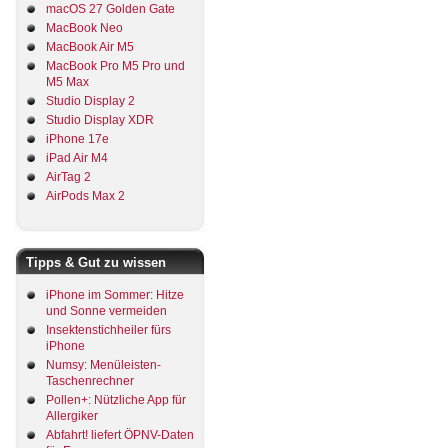
macOS 27 Golden Gate
MacBook Neo
MacBook Air M5
MacBook Pro M5 Pro und
M5 Max
Studio Display 2
Studio Display XDR
iPhone 17e
iPad Air M4
AirTag 2
AirPods Max 2
Tipps & Gut zu wissen
iPhone im Sommer: Hitze
und Sonne vermeiden
Insektenstichheiler fürs
iPhone
Numsy: Menüleisten-
Taschenrechner
Pollen+: Nützliche App für
Allergiker
Abfahrt! liefert ÖPNV-Daten