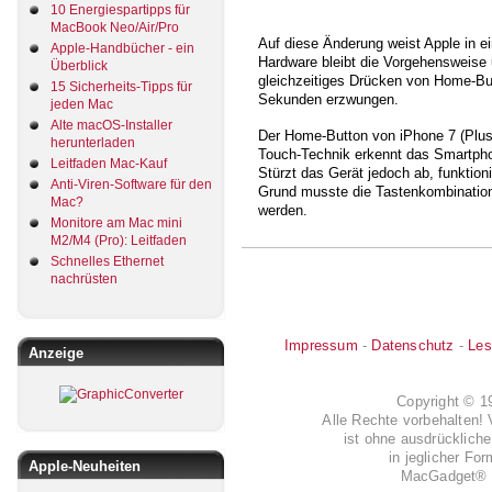
10 Energiespartipps für
MacBook Neo/Air/Pro
Auf diese Änderung weist Apple in 
Apple-Handbücher - ein
Hardware bleibt die Vorgehensweise u
Überblick
gleichzeitiges Drücken von Home-Bu
15 Sicherheits-Tipps für
Sekunden erzwungen.
jeden Mac
Alte macOS-Installer
Der Home-Button von iPhone 7 (Plus
herunterladen
Touch-Technik erkennt das Smartpho
Leitfaden Mac-Kauf
Stürzt das Gerät jedoch ab, funktio
Anti-Viren-Software für den
Grund musste die Tastenkombination 
Mac?
werden.
Monitore am Mac mini
M2/M4 (Pro): Leitfaden
Schnelles Ethernet
nachrüsten
Impressum
-
Datenschutz
-
Les
Anzeige
Copyright © 
Alle Rechte vorbehalten! 
ist ohne ausdrückli
in jeglicher Fo
Apple-Neuheiten
MacGadget® i