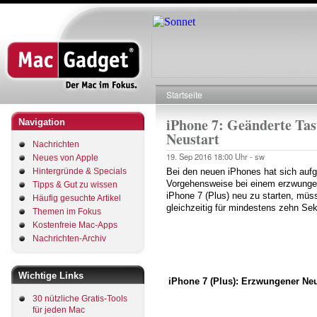
Direkt
zum
Inhalt
Startseite
Pfadnavigation
iPhone 7: Geänderte Ta
Navigation
Neustart
Nachrichten
19. Sep 2016
18:00 Uhr -
sw
Neues von Apple
Hintergründe & Specials
Bei den neuen iPhones hat sich auf
Vorgehensweise bei einem erzwungen
Tipps & Gut zu wissen
iPhone 7 (Plus) neu zu starten, müs
Häufig gesuchte Artikel
gleichzeitig für mindestens zehn Se
Themen im Fokus
Kostenfreie Mac-Apps
Nachrichten-Archiv
Wichtige Links
iPhone 7 (Plus): Erzwungener Ne
30 nützliche Gratis-Tools
für jeden Mac