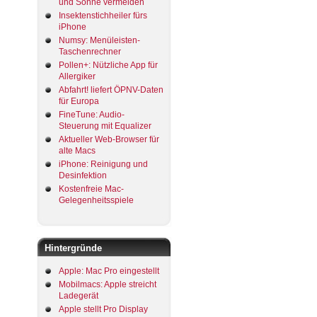
und Sonne vermeiden
Insektenstichheiler fürs
iPhone
Numsy: Menüleisten-
Taschenrechner
Pollen+: Nützliche App für
Allergiker
Abfahrt! liefert ÖPNV-Daten
für Europa
FineTune: Audio-
Steuerung mit Equalizer
Aktueller Web-Browser für
alte Macs
iPhone: Reinigung und
Desinfektion
Kostenfreie Mac-
Gelegenheitsspiele
Hintergründe
Apple: Mac Pro eingestellt
Mobilmacs: Apple streicht
Ladegerät
Apple stellt Pro Display