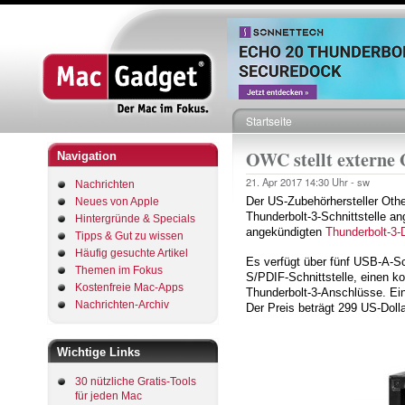
Startseite
Pfadnavigation
OWC stellt externe 
Navigation
21. Apr 2017
14:30 Uhr -
sw
Nachrichten
Der US-Zubehörhersteller Oth
Neues von Apple
Thunderbolt-3-Schnittstelle 
Hintergründe & Specials
angekündigten
Thunderbolt-3
Tipps & Gut zu wissen
Häufig gesuchte Artikel
Es verfügt über fünf USB-A-Sch
Themen im Fokus
S/PDIF-Schnittstelle, einen k
Kostenfreie Mac-Apps
Thunderbolt-3-Anschlüsse. Ein
Nachrichten-Archiv
Der Preis beträgt 299 US-Dollar
Wichtige Links
30 nützliche Gratis-Tools
für jeden Mac