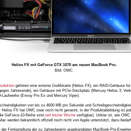
Helios FX mit GeForce GTX 1070 am neuen MacBook Pro.
Bild: OWC.
rodukten
gehören eine externe Grafikkarte (Helios FX), ein RAID-Gehäuse für
gegen Jahresende), ein Gehäuse mit PCIe-Steckplatz (Mercury Helios 3; Verk
D-Laufwerke (Envoy Pro Ex und Mercury Viper).
eschwindigkeiten von bis zu 4600 MB pro Sekunde und Schreibgeschwindigkei
ur Helios FX hat OWC zwar noch nicht genannt, in der Produktabbildung ist 
 die GeForce-10-Reihe sind
seit letzter Woche
verfügbar). Unklar ist, wie OWC
ac werden bekanntlich offiziell noch nicht von Apple unterstützt, dazu bedar
 der Fertigstellung der zu Jahresbeginn angekündigten MacBook-Pro-Erweit