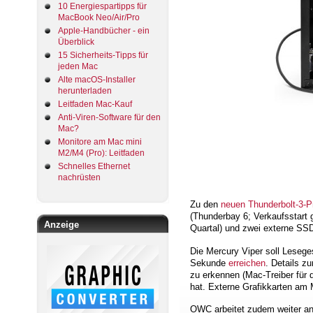
10 Energiespartipps für
MacBook Neo/Air/Pro
Apple-Handbücher - ein
Überblick
15 Sicherheits-Tipps für
jeden Mac
Alte macOS-Installer
herunterladen
Leitfaden Mac-Kauf
Anti-Viren-Software für den
Mac?
Monitore am Mac mini
M2/M4 (Pro): Leitfaden
Schnelles Ethernet
nachrüsten
Zu den
neuen Thunderbolt-3-P
(Thunderbay 6; Verkaufsstart 
Anzeige
Quartal) und zwei externe SS
Die Mercury Viper soll Leseg
Sekunde
erreichen
. Details z
zu erkennen (Mac-Treiber für
hat. Externe Grafikkarten am M
OWC arbeitet zudem weiter an