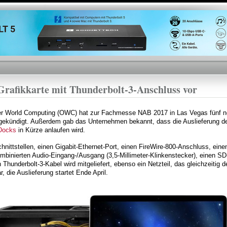
Direkt
zum
Inhalt
Grafikkarte mit Thunderbolt-3-Anschluss vor
er World Computing (OWC) hat zur Fachmesse NAB 2017 in Las Vegas fünf n
angekündigt. Außerdem gab das Unternehmen bekannt, dass die Auslieferung d
-Docks
in Kürze anlaufen wird.
nittstellen, einen Gigabit-Ethernet-Port, einen FireWire-800-Anschluss, einen
ombinierten Audio-Eingang-/Ausgang (3,5-Millimeter-Klinkenstecker), einen SD
 Thunderbolt-3-Kabel wird mitgeliefert, ebenso ein Netzteil, das gleichzeitig
, die Auslieferung startet Ende April.