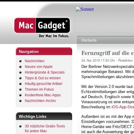
Startseite
Pfadnavigation
Fernzugriff auf die 
Navigation
24. Apr 2019
17:30 Uhr -
Redaktion
Nachrichten
Der Berliner Netzwerkspeziali
Neues von Apple
mehrmonatiger Betatest. Mit d
Hintergründe & Specials
Sprachmitteilungen abzuhören
Tipps & Gut zu wissen
Häufig gesuchte Artikel
Mit der Version 2.0 wurde laut
Themen im Fokus
Echtzeitmitteilungen über ent
Kostenfreie Mac-Apps
auf Deutsch, Englisch sowie It
Nachrichten-Archiv
Voraussetzung ist eine entspr
Beschreibung im
iOS-App-Sto
Wichtige Links
Außerdem ist es mit der App m
Einstellungen vorzunehmen. Di
30 nützliche Gratis-Tools
Home-Geräte wie Fritz!DECT 2
für jeden Mac
ist auch die Auswertung der 