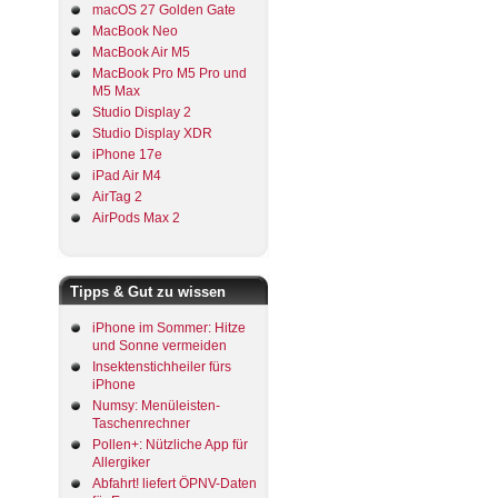
macOS 27 Golden Gate
MacBook Neo
MacBook Air M5
MacBook Pro M5 Pro und
M5 Max
Studio Display 2
Studio Display XDR
iPhone 17e
iPad Air M4
AirTag 2
AirPods Max 2
Tipps & Gut zu wissen
iPhone im Sommer: Hitze
und Sonne vermeiden
Insektenstichheiler fürs
iPhone
Numsy: Menüleisten-
Taschenrechner
Pollen+: Nützliche App für
Allergiker
Abfahrt! liefert ÖPNV-Daten