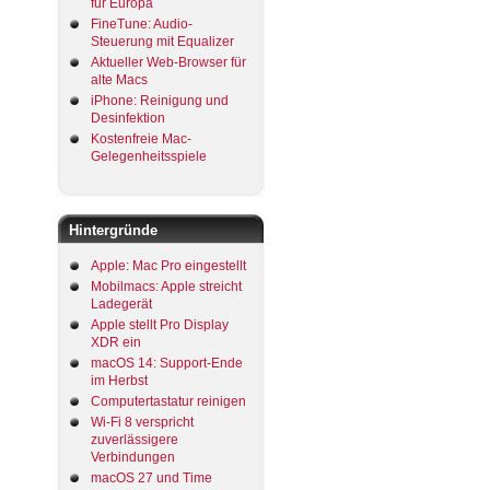
für Europa
FineTune: Audio-
Steuerung mit Equalizer
Aktueller Web-Browser für
alte Macs
iPhone: Reinigung und
Desinfektion
Kostenfreie Mac-
Gelegenheitsspiele
Hintergründe
Apple: Mac Pro eingestellt
Mobilmacs: Apple streicht
Ladegerät
Apple stellt Pro Display
XDR ein
macOS 14: Support-Ende
im Herbst
Computertastatur reinigen
Wi-Fi 8 verspricht
zuverlässigere
Verbindungen
macOS 27 und Time