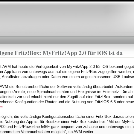
Direkt
zum
Inhalt
eigene Fritz!Box: MyFritz!App 2.0 für iOS ist da
st AVM hat heute die Verfügbarkeit von MyFritz!App 2.0 für iOS bekannt geg
er App kann von unterwegs aus auf die eigene Fritz!Box zugegriffen werden,
, Anruflisten abzufragen oder Daten von einem angeschlossenen USB-Laufwer
 AVM die Benutzeroberfläche der Software vollständig überarbeitet. Außerdem i
gangene Anrufe, neue Sprachnachrichten und Ereignisse im Heimnetz. Die ab i
alienisch vor und erlaubt nicht nur den Zugriff auf eine Fritz!Box, sondern au
echende Konfiguration der Router und die Nutzung von Fritz!OS 6.5 oder neuer
re
.
öglich, die vollständige Konfigurationsoberfläche einer Fritz!Box darzustell
e Nutzung der App ist für Besitzer einer Fritz!Box kostenfrei. "Mit der MyFr
00 und Fritz!Powerline 546E ganz bequem von zuhause und unterwegs ein- o
gesammelten Verbrauchsdaten möglich", so AVM weiter.