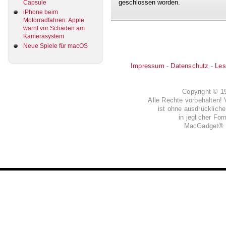
geschlossen worden.
Capsule
iPhone beim
Motorradfahren: Apple
warnt vor Schäden am
Kamerasystem
Neue Spiele für macOS
Impressum
-
Datenschutz
-
Les
Copyright © 
Alle Rechte vorbehalten! 
ist ohne ausdrückli
in jeglicher Fo
MacGadget® i