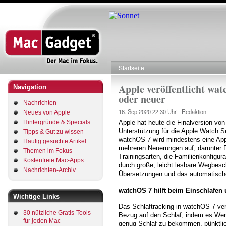
Direkt
zum
Inhalt
Startseite
Pfadnavigation
Apple veröffentlicht wa
Navigation
oder neuer
Nachrichten
16. Sep 2020
22:30 Uhr -
Redaktion
Neues von Apple
Hintergründe & Specials
Apple hat heute die Finalversion vo
Unterstützung für die Apple Watch S
Tipps & Gut zu wissen
watchOS 7 wird mindestens eine App
Häufig gesuchte Artikel
mehreren Neuerungen auf, darunter F
Themen im Fokus
Trainingsarten, die Familienkonfigur
Kostenfreie Mac-Apps
durch große, leicht lesbare Wegbesch
Nachrichten-Archiv
Übersetzungen und das automatisc
watchOS 7 hilft beim Einschlafen
Wichtige Links
Das Schlaftracking in watchOS 7 verf
30 nützliche Gratis-Tools
Bezug auf den Schlaf, indem es Werk
für jeden Mac
genug Schlaf zu bekommen, pünktlic