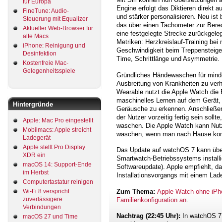
für Europa
Engine erfolgt das Diktieren direkt a
FineTune: Audio-
und stärker personalisieren. Neu ist 
Steuerung mit Equalizer
das über einen Tachometer zur Bere
Aktueller Web-Browser für
eine festgelegte Strecke zurückgeleg
alte Macs
Metriken: Herzkreislauf-Training bei 
iPhone: Reinigung und
Geschwindigkeit beim Treppensteig
Desinfektion
Time, Schrittlänge und Asymmetrie.
Kostenfreie Mac-
Gelegenheitsspiele
Gründliches Händewaschen für minde
Ausbreitung von Krankheiten zu verhin
Wearable nutzt die Apple Watch die
maschinelles Lernen auf dem Gerät
Hintergründe
Geräusche zu erkennen. Anschließen
der Nutzer vorzeitig fertig sein soll
Apple: Mac Pro eingestellt
waschen. Die Apple Watch kann Nutz
Mobilmacs: Apple streicht
waschen, wenn man nach Hause ko
Ladegerät
Apple stellt Pro Display
Das Update auf watchOS 7 kann über 
XDR ein
Smartwatch-Betriebssystems installi
macOS 14: Support-Ende
Softwareupdate). Apple empfiehlt, 
im Herbst
Installationsvorgangs mit einem Lade
Computertastatur reinigen
Zum Thema:
Apple Watch ohne iPh
Wi-Fi 8 verspricht
zuverlässigere
Familienkonfiguration an
.
Verbindungen
Nachtrag (22:45 Uhr):
In watchOS 7 
macOS 27 und Time