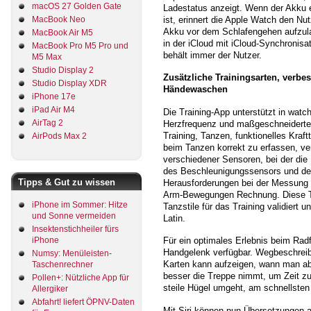
macOS 27 Golden Gate
Ladestatus anzeigt. Wenn der Akku
ist, erinnert die Apple Watch den Nu
MacBook Neo
Akku vor dem Schlafengehen aufzula
MacBook Air M5
in der iCloud mit iCloud-Synchronisa
MacBook Pro M5 Pro und
behält immer der Nutzer.
M5 Max
Studio Display 2
Zusätzliche Trainingsarten, verbe
Studio Display XDR
Händewaschen
iPhone 17e
iPad Air M4
Die Training-App unterstützt in watc
AirTag 2
Herzfrequenz und maßgeschneiderte
Training, Tanzen, funktionelles Kra
AirPods Max 2
beim Tanzen korrekt zu erfassen, v
verschiedener Sensoren, bei der di
des Beschleunigungssensors und des
Tipps & Gut zu wissen
Herausforderungen bei der Messung v
Arm-Bewegungen Rechnung. Diese Tra
iPhone im Sommer: Hitze
Tanzstile für das Training validiert 
und Sonne vermeiden
Latin.
Insektenstichheiler fürs
iPhone
Für ein optimales Erlebnis beim Radf
Handgelenk verfügbar. Wegbeschreib
Numsy: Menüleisten-
Karten kann aufzeigen, wann man ab
Taschenrechner
besser die Treppe nimmt, um Zeit zu
Pollen+: Nützliche App für
steile Hügel umgeht, am schnellsten
Allergiker
Abfahrt! liefert ÖPNV-Daten
Mit Siri können nun Übersetzungen 