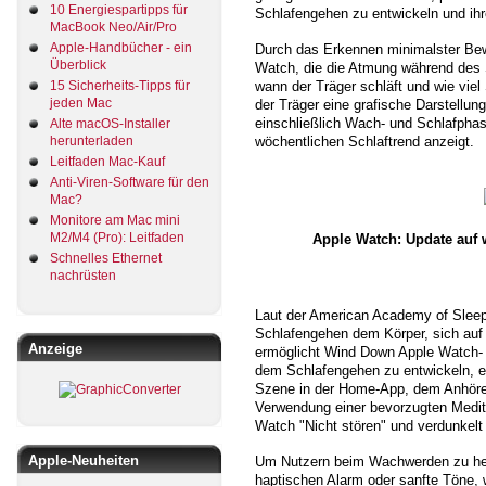
10 Energiespartipps für
Schlafengehen zu entwickeln und ihre
MacBook Neo/Air/Pro
Apple-Handbücher - ein
Durch das Erkennen minimalster Be
Überblick
Watch, die die Atmung während des S
wann der Träger schläft und wie vi
15 Sicherheits-Tipps für
jeden Mac
der Träger eine grafische Darstellu
einschließlich Wach- und Schlafpha
Alte macOS-Installer
wöchentlichen Schlaftrend anzeigt.
herunterladen
Leitfaden Mac-Kauf
Anti-Viren-Software für den
Mac?
Monitore am Mac mini
M2/M4 (Pro): Leitfaden
Apple Watch: Update auf 
Schnelles Ethernet
nachrüsten
Laut der American Academy of Sleep 
Schlafengehen dem Körper, sich auf 
Anzeige
ermöglicht Wind Down Apple Watch- u
dem Schlafengehen zu entwickeln, ei
Szene in der Home-App, dem Anhören
Verwendung einer bevorzugten Medita
Watch "Nicht stören" und verdunkelt
Apple-Neuheiten
Um Nutzern beim Wachwerden zu helfe
haptischen Alarm oder sanfte Töne, 