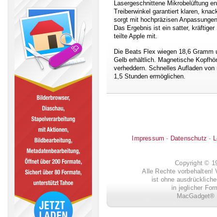
Lasergeschnittene Mikrobelüftung en
Treiberwinkel garantiert klaren, knack
sorgt mit hochpräzisen Anpassungen
Das Ergebnis ist ein satter, kräftige
teilte Apple mit.
Die Beats Flex wiegen 18,6 Gramm u
Gelb erhältlich. Magnetische Kopfhör
verheddern. Schnelles Aufladen von n
1,5 Stunden ermöglichen.
Impressum
-
Datenschutz
-
L
Copyright © 
Alle Rechte vorbehalten! 
ist ohne ausdrückli
in jeglicher Fo
MacGadget® i