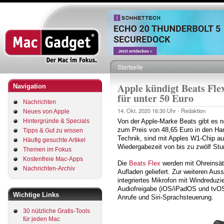
Direkt
zum
Inhalt
Startseite
Pfadnavigation
Apple kündigt Beats Fle
Navigation
für unter 50 Euro
Nachrichten
14. Okt. 2020
16:30 Uhr -
Redaktion
Neues von Apple
Hintergründe & Specials
Von der Apple-Marke Beats gibt es 
zum Preis von 48,65 Euro in den Hand
Tipps & Gut zu wissen
Technik, sind mit Apples W1-Chip au
Häufig gesuchte Artikel
Wiedergabezeit von bis zu zwölf St
Themen im Fokus
Kostenfreie Mac-Apps
Die
Beats Flex
werden mit Ohreinsä
Nachrichten-Archiv
Aufladen geliefert. Zur weiteren Aus
integriertes Mikrofon mit Windreduzi
Audiofreigabe (iOS/iPadOS und tvOS
Wichtige Links
Anrufe und Siri-Sprachsteuerung.
30 nützliche Gratis-Tools
für jeden Mac