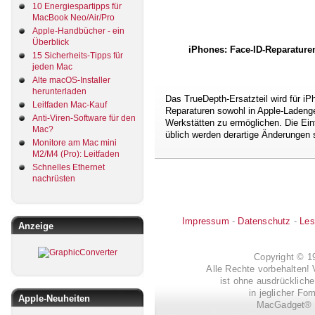
10 Energiespartipps für
MacBook Neo/Air/Pro
Apple-Handbücher - ein
Überblick
iPhones: Face-ID-Reparature
15 Sicherheits-Tipps für
jeden Mac
Alte macOS-Installer
herunterladen
Das TrueDepth-Ersatzteil wird für 
Leitfaden Mac-Kauf
Reparaturen sowohl in Apple-Ladenge
Anti-Viren-Software für den
Werkstätten zu ermöglichen. Die Ein
Mac?
üblich werden derartige Änderungen 
Monitore am Mac mini
M2/M4 (Pro): Leitfaden
Schnelles Ethernet
nachrüsten
Impressum
-
Datenschutz
-
Les
Anzeige
Copyright © 
Alle Rechte vorbehalten! 
ist ohne ausdrückli
in jeglicher Fo
Apple-Neuheiten
MacGadget® i