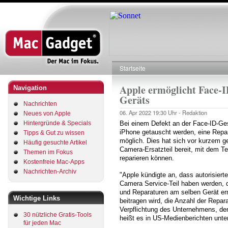
Direkt
zum
Inhalt
Startseite
Pfadnavigation
Apple ermöglicht Face-
Navigation
Geräts
Nachrichten
06. Apr 2022
19:30 Uhr -
Redaktion
Neues von Apple
Hintergründe & Specials
Bei einem Defekt an der Face-ID-Ge
iPhone getauscht werden, eine Repa
Tipps & Gut zu wissen
möglich. Dies hat sich vor kurzem ge
Häufig gesuchte Artikel
Camera-Ersatzteil bereit, mit dem T
Themen im Fokus
reparieren können.
Kostenfreie Mac-Apps
Nachrichten-Archiv
"Apple kündigte an, dass autorisier
Camera Service-Teil haben werden, d
und Reparaturen am selben Gerät erm
Wichtige Links
beitragen wird, die Anzahl der Repara
Verpflichtung des Unternehmens, de
30 nützliche Gratis-Tools
heißt es in US-Medienberichten unte
für jeden Mac