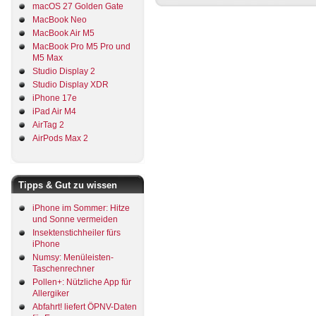
macOS 27 Golden Gate
MacBook Neo
MacBook Air M5
MacBook Pro M5 Pro und
M5 Max
Studio Display 2
Studio Display XDR
iPhone 17e
iPad Air M4
AirTag 2
AirPods Max 2
Tipps & Gut zu wissen
iPhone im Sommer: Hitze
und Sonne vermeiden
Insektenstichheiler fürs
iPhone
Numsy: Menüleisten-
Taschenrechner
Pollen+: Nützliche App für
Allergiker
Abfahrt! liefert ÖPNV-Daten