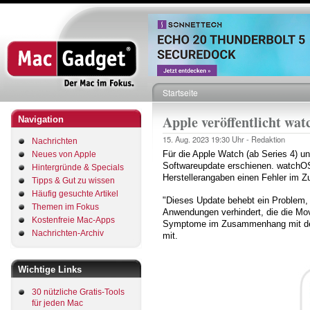
Direkt
zum
Inhalt
Startseite
Pfadnavigation
Apple veröffentlicht wat
Navigation
15. Aug. 2023
19:30 Uhr -
Redaktion
Nachrichten
Für die Apple Watch (ab Series 4) un
Neues von Apple
Softwareupdate erschienen. watchOS
Hintergründe & Specials
Herstellerangaben einen Fehler im 
Tipps & Gut zu wissen
Häufig gesuchte Artikel
"Dieses Update behebt ein Problem,
Themen im Fokus
Anwendungen verhindert, die die Mo
Kostenfreie Mac-Apps
Symptome im Zusammenhang mit der P
Nachrichten-Archiv
mit.
Wichtige Links
30 nützliche Gratis-Tools
für jeden Mac