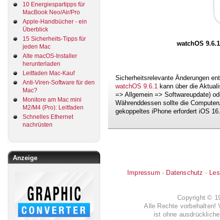
10 Energiespartipps für
MacBook Neo/Air/Pro
Apple-Handbücher - ein
Überblick
15 Sicherheits-Tipps für
watchOS 9.6.1
jeden Mac
Alte macOS-Installer
herunterladen
Leitfaden Mac-Kauf
Sicherheitsrelevante Änderungen ent
Anti-Viren-Software für den
watchOS 9.6.1
kann über die Aktuali
Mac?
=> Allgemein => Softwareupdate) ode
Monitore am Mac mini
Währenddessen sollte die Computeru
M2/M4 (Pro): Leitfaden
gekoppeltes iPhone erfordert iOS 16
Schnelles Ethernet
nachrüsten
Anzeige
Impressum
-
Datenschutz
-
Les
Copyright © 
Alle Rechte vorbehalten! 
ist ohne ausdrückli