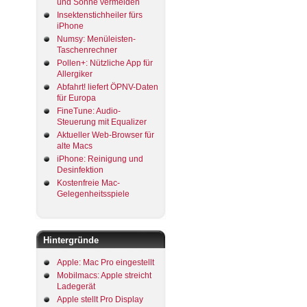
und Sonne vermeiden
Insektenstichheiler fürs
iPhone
Numsy: Menüleisten-
Taschenrechner
Pollen+: Nützliche App für
Allergiker
Abfahrt! liefert ÖPNV-Daten
für Europa
FineTune: Audio-
Steuerung mit Equalizer
Aktueller Web-Browser für
alte Macs
iPhone: Reinigung und
Desinfektion
Kostenfreie Mac-
Gelegenheitsspiele
Hintergründe
Apple: Mac Pro eingestellt
Mobilmacs: Apple streicht
Ladegerät
Apple stellt Pro Display