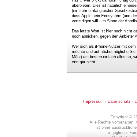
Fazit: Wer blickt da noch richtig du
überbieten. Dies ist natürlich einer
(ein sehr umfangreicher Gesetzestex
dass Apple sein Ecosystem (und den 
verteidigen will - im Sinne der Anteils
Das letzte Wort ist hier noch nicht 
noch abnicken, gegen den Anbieter wi
Wer sich als iPhone-Nutzer mit dem
möchte und auf höchstmögliche Sicher
März) am besten einfach alles so, wie
erst gar nicht.
Impressum
-
Datenschutz
-
L
Copyright © 
Alle Rechte vorbehalten! 
ist ohne ausdrückli
in jeglicher Fo