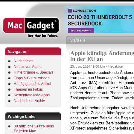
Direkt
zum
Inhalt
Startseite
Pfadnavigation
Apple kündigt Änderunge
Navigation
in der EU an
Nachrichten
25. Jan. 2024
19:00 Uhr -
Redaktion
Neues von Apple
Hintergründe & Specials
Apple hat heute bedeutende Änderung
Europäischen Union angekündigt, um 
Tipps & Gut zu wissen
Act, kurz DMA) zu erfüllen. Es hand
Häufig gesuchte Artikel
iOS-Apps über alternative App-Marktp
Themen im Fokus
anderer Hersteller auf iPhone sowie
Kostenfreie Mac-Apps
Zahlungsdienstleistern. Zudem werde
Nachrichten-Archiv
Nach Unternehmensangaben werden 
umgesetzt. Zugleich führt Apple n
Wichtige Links
ähneln, wie zum Beispiel die Beglau
von Entwicklern zur Bereitstellung 
30 nützliche Gratis-Tools
XProtect angelehntes Sicherheitssy
für jeden Mac