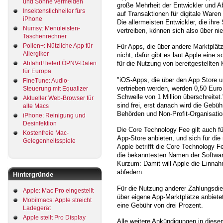
und Sonne vermeiden
große Mehrheit der Entwickler und 
Insektenstichheiler fürs
auf Transaktionen für digitale Ware
iPhone
Die allermeisten Entwickler, die ihre
Numsy: Menüleisten-
vertreiben, können sich also über ni
Taschenrechner
Pollen+: Nützliche App für
Für Apps, die über andere Marktplät
Allergiker
nicht, dafür gibt es laut Apple eine
für die Nutzung von bereitgestellten
Abfahrt! liefert ÖPNV-Daten
für Europa
"iOS-Apps, die über den App Store u
FineTune: Audio-
vertrieben werden, werden 0,50 Euro f
Steuerung mit Equalizer
Schwelle von 1 Million überschreitet.
Aktueller Web-Browser für
sind frei, erst danach wird die Gebü
alte Macs
Behörden und Non-Profit-Organisatio
iPhone: Reinigung und
Desinfektion
Die Core Technology Fee gilt auch fü
Kostenfreie Mac-
App-Store anbieten, und sich für di
Gelegenheitsspiele
Apple betrifft die Core Technology F
die bekanntesten Namen der Softwar
Kurzum: Damit will Apple die Einnah
abfedern.
Hintergründe
Für die Nutzung anderer Zahlungsdie
Apple: Mac Pro eingestellt
über eigene App-Marktplätze anbiete
Mobilmacs: Apple streicht
eine Gebühr von drei Prozent.
Ladegerät
Apple stellt Pro Display
Alle weitere Ankündigungen in die