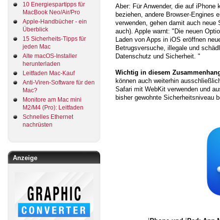
10 Energiespartipps für
Aber: Für Anwender, die auf iPhone 
MacBook Neo/Air/Pro
beziehen, andere Browser-Engines ei
Apple-Handbücher - ein
verwenden, gehen damit auch neue S
Überblick
auch). Apple warnt: "Die neuen Opti
15 Sicherheits-Tipps für
Laden von Apps in iOS eröffnen neue
jeden Mac
Betrugsversuche, illegale und schäd
Alte macOS-Installer
Datenschutz und Sicherheit. "
herunterladen
Wichtig in diesem Zusammenhan
Leitfaden Mac-Kauf
können auch weiterhin ausschließlic
Anti-Viren-Software für den
Safari mit WebKit verwenden und au
Mac?
bisher gewohnte Sicherheitsniveau b
Monitore am Mac mini
M2/M4 (Pro): Leitfaden
Schnelles Ethernet
nachrüsten
Anzeige