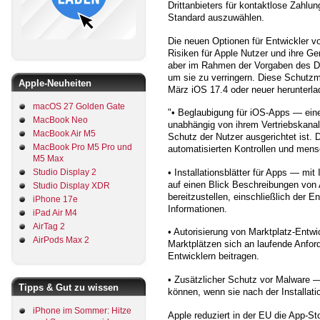
Drittanbieters für kontaktlose Zahlu
Standard auszuwählen.
Die neuen Optionen für Entwickler v
Risiken für Apple Nutzer und ihre Ger
aber im Rahmen der Vorgaben des 
um sie zu verringern. Diese Schutzm
Apple-Neuheiten
März iOS 17.4 oder neuer herunterla
macOS 27 Golden Gate
"• Beglaubigung für iOS-Apps — eine
MacBook Neo
unabhängig von ihrem Vertriebskanal g
MacBook Air M5
Schutz der Nutzer ausgerichtet ist.
MacBook Pro M5 Pro und
automatisierten Kontrollen und mens
M5 Max
Studio Display 2
• Installationsblätter für Apps — m
auf einen Blick Beschreibungen von
Studio Display XDR
bereitzustellen, einschließlich der E
iPhone 17e
Informationen.
iPad Air M4
AirTag 2
• Autorisierung von Marktplatz-Entw
AirPods Max 2
Marktplätzen sich an laufende Anfor
Entwicklern beitragen.
• Zusätzlicher Schutz vor Malware 
Tipps & Gut zu wissen
können, wenn sie nach der Installat
iPhone im Sommer: Hitze
Apple reduziert in der EU die App-St