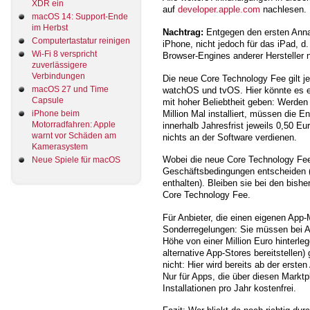
XDR ein
auf
developer.apple.com
nachlesen.
macOS 14: Support-Ende
im Herbst
Nachtrag:
Entgegen den ersten Anna
Computertastatur reinigen
iPhone, nicht jedoch für das iPad, d.
Wi-Fi 8 verspricht
Browser-Engines anderer Hersteller 
zuverlässigere
Verbindungen
Die neue Core Technology Fee gilt 
macOS 27 und Time
watchOS und tvOS. Hier könnte es e
Capsule
mit hoher Beliebtheit geben: Werden
Million Mal installiert, müssen die En
iPhone beim
Motorradfahren: Apple
innerhalb Jahresfrist jeweils 0,50 E
warnt vor Schäden am
nichts an der Software verdienen.
Kamerasystem
Wobei die neue Core Technology Fee 
Neue Spiele für macOS
Geschäftsbedingungen entscheiden (
enthalten). Bleiben sie bei den bish
Core Technology Fee.
Für Anbieter, die einen eigenen App-
Sonderregelungen: Sie müssen bei App
Höhe von einer Million Euro hinterle
alternative App-Stores bereitstellen)
nicht: Hier wird bereits ab der ersten
Nur für Apps, die über diesen Marktpl
Installationen pro Jahr kostenfrei.