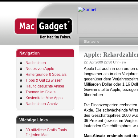
Startseite
Pfadnavigation
Apple: Rekordzahlen
Navigation
22. Apr 2009
22:30 Uhr -
sw
Nachrichten
Apple hat auch in den ersten 
Neues von Apple
langsamer als in den Vorjahre
Hintergründe & Specials
gegenüber dem Vorjahreszeitra
Tipps & Gut zu wissen
Milliarden Dollar oder 1,16 Do
Häufig gesuchte Artikel
Gewinn stellte Apple, bezogen
Themen im Fokus
übertroffen.
Kostenfreie Mac-Apps
Nachrichten-Archiv
Die Finanzexperten rechneten 
Aktie. Die schwächelnde Wirt
des Geschäftsjahres 2008 wu
Wichtige Links
36 Prozent (jeweils im Vergle
laufenden Geschäftsjahres wuc
30 nützliche Gratis-Tools
für jeden Mac
Mac-Absatz erstmals seit dre