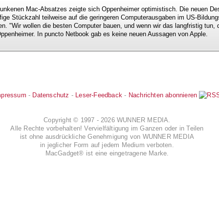
sunkenen Mac-Absatzes zeigte sich Oppenheimer optimistisch. Die neuen De
ufige Stückzahl teilweise auf die geringeren Computerausgaben im US-Bildun
en. "Wir wollen die besten Computer bauen, und wenn wir das langfristig tun, 
o Oppenheimer. In puncto Netbook gab es keine neuen Aussagen von Apple.
mpressum
-
Datenschutz
-
Leser-Feedback
-
Nachrichten abonnieren
Copyright © 1997 - 2026 WUNNER MEDIA.
Alle Rechte vorbehalten! Vervielfältigung im Ganzen oder in Teilen
ist ohne ausdrückliche Genehmigung von WUNNER MEDIA
in jeglicher Form auf jedem Medium verboten.
MacGadget® ist eine eingetragene Marke.