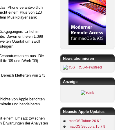
das iPhone verantwortlich
richt einem Plus von 123
t dem Musikplayer sank
ückgegangen. Er fiel im
te. Davon entfielen 1,398
weiten Quartal um zwölf
steigern.
e-Gesamtumsatzes aus. Die
News abonnieren
Life '09 und iWork '09)
RSS-Newsfeed
Bereich kletterten von 273
Anzeige
hichte von Apple berichten
rmitteln und handelbaren
Neueste Apple-Updates
 mit einem Umsatz zwischen
macOS Tahoe 26.6.1
den Erwartungen der Analysten
macOS Sequoia 15.7.9