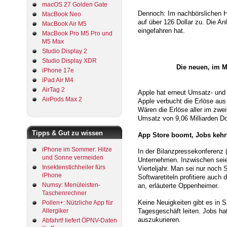
macOS 27 Golden Gate
Dennoch: Im nachbörslichen Ha
MacBook Neo
auf über 126 Dollar zu. Die An
MacBook Air M5
eingefahren hat.
MacBook Pro M5 Pro und
M5 Max
Studio Display 2
Studio Display XDR
Die neuen, im M
iPhone 17e
iPad Air M4
AirTag 2
Apple hat erneut Umsatz- und G
AirPods Max 2
Apple verbucht die Erlöse aus 
Wären die Erlöse aller im zwe
Umsatz von 9,06 Milliarden Do
Tipps & Gut zu wissen
App Store boomt, Jobs kehr
iPhone im Sommer: Hitze
In der Bilanzpressekonferenz
und Sonne vermeiden
Unternehmen. Inzwischen seie
Insektenstichheiler fürs
Vierteljahr. Man sei nur noch
iPhone
Softwaretiteln profitiere auc
Numsy: Menüleisten-
an, erläuterte Oppenheimer.
Taschenrechner
Keine Neuigkeiten gibt es in
Pollen+: Nützliche App für
Tagesgeschäft leiten. Jobs ha
Allergiker
auszukurieren.
Abfahrt! liefert ÖPNV-Daten