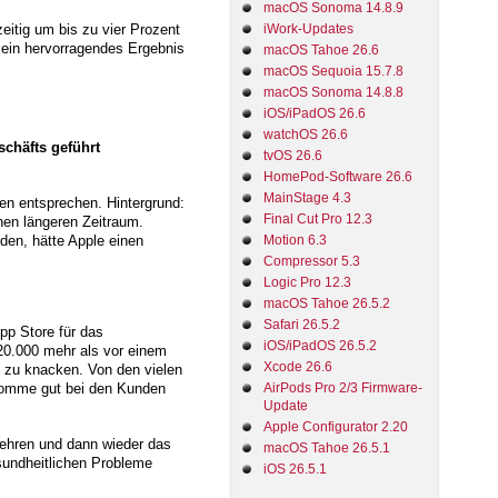
macOS Sonoma 14.8.9
itig um bis zu vier Prozent
iWork-Updates
e ein hervorragendes Ergebnis
macOS Tahoe 26.6
macOS Sequoia 15.7.8
macOS Sonoma 14.8.8
iOS/iPadOS 26.6
watchOS 26.6
chäfts geführt
tvOS 26.6
HomePod-Software 26.6
MainStage 4.3
ien entsprechen. Hintergrund:
Final Cut Pro 12.3
inen längeren Zeitraum.
den, hätte Apple einen
Motion 6.3
Compressor 5.3
Logic Pro 12.3
macOS Tahoe 26.5.2
Safari 26.5.2
pp Store für das
iOS/iPadOS 26.5.2
20.000 mehr als vor einem
Xcode 26.6
e zu knacken. Von den vielen
AirPods Pro 2/3 Firmware-
e komme gut bei den Kunden
Update
Apple Configurator 2.20
ehren und dann wieder das
macOS Tahoe 26.5.1
ndheitlichen Probleme
iOS 26.5.1