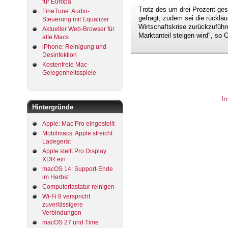
für Europa
Trotz des um drei Prozent ge
FineTune: Audio-
gefragt, zudem sei die rücklä
Steuerung mit Equalizer
Wirtschaftskrise zurückzuführ
Aktueller Web-Browser für
Marktanteil steigen wird", s
alte Macs
iPhone: Reinigung und
Desinfektion
Kostenfreie Mac-
Gelegenheitsspiele
I
Hintergründe
Apple: Mac Pro eingestellt
Mobilmacs: Apple streicht
Ladegerät
Apple stellt Pro Display
XDR ein
macOS 14: Support-Ende
im Herbst
Computertastatur reinigen
Wi-Fi 8 verspricht
zuverlässigere
Verbindungen
macOS 27 und Time