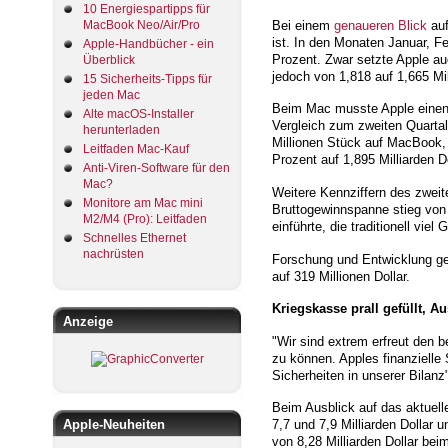
10 Energiespartipps für
Bei einem
genaueren Blick
auf
MacBook Neo/Air/Pro
ist. In den Monaten Januar, F
Apple-Handbücher - ein
Prozent. Zwar setzte Apple au
Überblick
jedoch von 1,818 auf 1,665 Mil
15 Sicherheits-Tipps für
jeden Mac
Beim Mac musste Apple einen 
Alte macOS-Installer
Vergleich zum zweiten Quartal
herunterladen
Millionen Stück auf MacBook,
Leitfaden Mac-Kauf
Prozent auf 1,895 Milliarden 
Anti-Viren-Software für den
Mac?
Weitere Kennziffern des zwei
Monitore am Mac mini
Bruttogewinnspanne stieg von 
M2/M4 (Pro): Leitfaden
einführte, die traditionell viel
Schnelles Ethernet
nachrüsten
Forschung und Entwicklung gen
auf 319 Millionen Dollar.
Kriegskasse prall gefüllt, A
Anzeige
"Wir sind extrem erfreut den 
zu können. Apples finanzielle 
Sicherheiten in unserer Bilan
Beim Ausblick auf das aktuel
Apple-Neuheiten
7,7 und 7,9 Milliarden Dollar 
von 8,28 Milliarden Dollar be