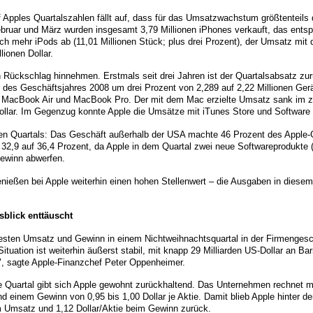
 Apples Quartalszahlen fällt auf, dass für das Umsatzwachstum größtenteils 
ebruar und März wurden insgesamt 3,79 Millionen iPhones verkauft, das entsp
ch mehr iPods ab (11,01 Millionen Stück; plus drei Prozent), der Umsatz mi
lionen Dollar.
Rückschlag hinnehmen. Erstmals seit drei Jahren ist der Quartalsabsatz zur
 des Geschäftsjahres 2008 um drei Prozent von 2,289 auf 2,22 Millionen Gerä
 MacBook Air und MacBook Pro. Der mit dem Mac erzielte Umsatz sank im z
Dollar. Im Gegenzug konnte Apple die Umsätze mit iTunes Store und Software 
ten Quartals: Das Geschäft außerhalb der USA machte 46 Prozent des Appl
32,9 auf 36,4 Prozent, da Apple in dem Quartal zwei neue Softwareprodukte (i
 Gewinn abwerfen.
ießen bei Apple weiterhin einen hohen Stellenwert – die Ausgaben in diesem 
usblick enttäuscht
besten Umsatz und Gewinn in einem Nichtweihnachtsquartal in der Firmengesc
Situation ist weiterhin äußerst stabil, mit knapp 29 Milliarden US-Dollar an Ba
z", sagte Apple-Finanzchef Peter Oppenheimer.
le Quartal gibt sich Apple gewohnt zurückhaltend. Das Unternehmen rechnet
und einem Gewinn von 0,95 bis 1,00 Dollar je Aktie. Damit blieb Apple hinter 
im Umsatz und 1,12 Dollar/Aktie beim Gewinn zurück.