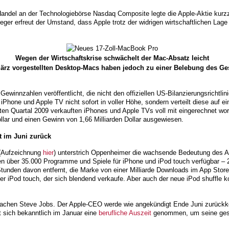
ndel an der Technologiebörse Nasdaq Composite legte die Apple-Aktie kurzze
leger erfreut der Umstand, dass Apple trotz der widrigen wirtschaftlichen Lag
Wegen der Wirtschaftskrise schwächelt der Mac-Absatz leicht
ärz vorgestellten Desktop-Macs haben jedoch zu einer Belebung des Ges
ewinnzahlen veröffentlicht, die nicht den offiziellen US-Bilanzierungsrichtlin
iPhone und Apple TV nicht sofort in voller Höhe, sondern verteilt diese auf e
iten Quartal 2009 verkauften iPhones und Apple TVs voll mit eingerechnet wor
llar und einen Gewinn von 1,66 Milliarden Dollar ausgewiesen.
t im Juni zurück
 (Aufzeichnung
hier
) unterstrich Oppenheimer die wachsende Bedeutung des A
n über 35.000 Programme und Spiele für iPhone und iPod touch verfügbar – 
 Stunden davon entfernt, die Marke von einer Milliarde Downloads im App Stor
h der iPod touch, der sich blendend verkaufe. Aber auch der neue iPod shuffl
 Sachen Steve Jobs. Der Apple-CEO werde wie angekündigt Ende Juni zurückk
t sich bekanntlich im Januar eine
berufliche Auszeit
genommen, um seine gesu