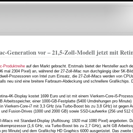
Direkt
zum
Inhalt
ac-Generation vor – 21,5-Zoll-Modell jetzt mit Reti
c-Produktreihe
auf den Markt gebracht. Erstmals bietet der Hersteller auch d
96 mal 2304 Pixel) an, während der 27-Zoll-iMac nun durchgängig über 5K-Bild
well-Prozessoren von Intel zum Einsatz, die 27-Zoll-iMacs werden von CPU
falls neu sind eine breitere Farbraum-Abdeckung und schnellere Grafikchips. 
etina-4K-Display kostet 1699 Euro und ist mit einem Vierkern-Core-i5-Prozess
B Arbeitsspeicher, einer 1000-GB-Festplatte (5400 Umdrehungen pro Minute) 
n Vierkern-Core-i7 mit 3,3 GHz (via Turbo-Boost bis zu 3,8 GHz) ist gegen Auf
 und Fusion-Drives (1000 und 2000 GB) sowie SSD-Laufwerke (256 und 512 
-iMacs mit Standard-Display (Auflösung: 1920 mal 1080 Pixel) angeboten. Da
eikernprozessor (1,6 GHz, via Turbo-Boost bis zu 2,7 GHz), acht GB Arbeitss
 pro Minute) und dem Grafikchip HD Graphics 6000 ausgerüstet. Das zweite M