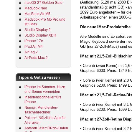
(Auflösung: 5120 mal 2880 Bil
macOS 27 Golden Gate
(standardmäßig: acht GB) kan
MacBook Neo
2099 Euro angeboten – für die
MacBook Air M5
Arbeitsspeicher, einen 1000-
MacBook Pro M5 Pro und
M5 Max
Die neue iMac-Produktreihe 
Studio Display 2
Studio Display XDR
Alle Modelle sind ab sofort v
iPhone 17e
Magic Keyboard sowie der neue
GB (nur 27-Zoll-iMacs) sind e
iPad Air M4
AirTag 2
iMac mit 21,5-Zoll-Bildschir
AirPods Max 2
• Core i5 (zwei Kerne) mit 1,
Graphics 6000. Preis: 1249 Eu
Tipps & Gut zu wissen
• Core i5 (vier Kerne) mit 2,8
Graphics 6200. Preis: 1499 E
iPhone im Sommer: Hitze
und Sonne vermeiden
iMac mit 21,5-Zoll-Retina-Di
Insektenstichheiler fürs
iPhone
• Core i5 (vier Kerne) mit 3,1
Numsy: Menüleisten-
Graphics 6200. Preis: 1699 Eur
Taschenrechner
Pollen+: Nützliche App für
iMac mit 27-Zoll-Retina Disp
Allergiker
Abfahrt! liefert ÖPNV-Daten
• Core i5 (vier Kerne) mit 3,