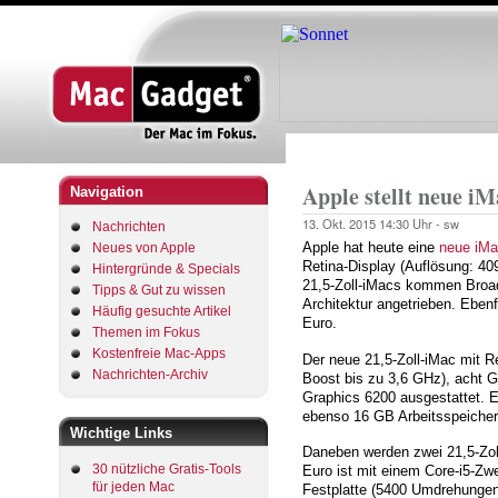
Startseite
Pfadnavigation
Apple stellt neue iM
Navigation
13. Okt. 2015
14:30 Uhr -
sw
Nachrichten
Apple hat heute eine
neue iMa
Neues von Apple
Retina-Display (Auflösung: 40
Hintergründe & Specials
21,5-Zoll-iMacs kommen Broad
Tipps & Gut zu wissen
Architektur angetrieben. Eben
Häufig gesuchte Artikel
Euro.
Themen im Fokus
Kostenfreie Mac-Apps
Der neue 21,5-Zoll-iMac mit R
Nachrichten-Archiv
Boost bis zu 3,6 GHz), acht G
Graphics 6200 ausgestattet. Ei
ebenso 16 GB Arbeitsspeicher
Wichtige Links
Daneben werden zwei 21,5-Zoll
30 nützliche Gratis-Tools
Euro ist mit einem Core-i5-Zw
für jeden Mac
Festplatte (5400 Umdrehungen