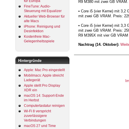
für Europa
R9 M380 mit zwei GB VRAM. P
FineTune: Audio-
• Core i5 (vier Kerne) mit 3,
Steuerung mit Equalizer
mit zwei GB VRAM. Preis: 2299
Aktueller Web-Browser für
alte Macs
• Core i5 (vier Kerne) mit 3,
iPhone: Reinigung und
mit zwei GB VRAM. Preis: 2599
Desinfektion
R9 M395X mit vier GB VRAM f
Kostenfreie Mac-
Gelegenheitsspiele
Nachtrag (14. Oktober):
Weit
Hintergründe
Apple: Mac Pro eingestellt
Mobilmacs: Apple streicht
Ladegerät
I
Apple stellt Pro Display
XDR ein
macOS 14: Support-Ende
im Herbst
Computertastatur reinigen
Wi-Fi 8 verspricht
zuverlässigere
Verbindungen
macOS 27 und Time