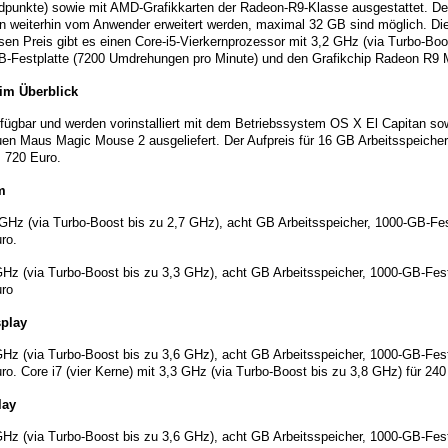
dpunkte) sowie mit AMD-Grafikkarten der Radeon-R9-Klasse ausgestattet. De
n weiterhin vom Anwender erweitert werden, maximal 32 GB sind möglich. Di
sen Preis gibt es einen Core-i5-Vierkernprozessor mit 3,2 GHz (via Turbo-Bo
GB-Festplatte (7200 Umdrehungen pro Minute) und den Grafikchip Radeon R
im Überblick
erfügbar und werden vorinstalliert mit dem Betriebssystem OS X El Capitan so
n Maus Magic Mouse 2 ausgeliefert. Der Aufpreis für 16 GB Arbeitsspeicher 
s 720 Euro.
m
6 GHz (via Turbo-Boost bis zu 2,7 GHz), acht GB Arbeitsspeicher, 1000-GB-Fe
ro.
 GHz (via Turbo-Boost bis zu 3,3 GHz), acht GB Arbeitsspeicher, 1000-GB-Festp
uro
splay
 GHz (via Turbo-Boost bis zu 3,6 GHz), acht GB Arbeitsspeicher, 1000-GB-Festp
o. Core i7 (vier Kerne) mit 3,3 GHz (via Turbo-Boost bis zu 3,8 GHz) für 240
lay
2 GHz (via Turbo-Boost bis zu 3,6 GHz), acht GB Arbeitsspeicher, 1000-GB-Fes