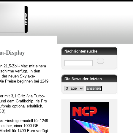
na-Display
Nachrichtensuche
Suche
en 21,5-Zoll-iMac mit einem
schirme verfügt. In den
s der neuen Skylake-
Die News der letzten
Die Preise beginnen bei 1249
or mit 3,1 GHz (via Turbo-
und dem Grafikchip Iris Pro
preis optional erhältlich,
GB).
s Einsteigermodell für 1249
peicher, einer 1000-GB-
odell für 1499 Euro verfügt