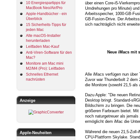
10 Energiespartipps für
über einen Core-i5-Vierkernpr
MacBook Neo/Air/Pro
Umdrehungen pro Minute) und 
Arbeitsspeicher, 1000-GB-Fus
Apple-Handbücher - ein
Überblick
GB-Fusion-Drive. Der Arbeitssp
sich nachträglich nicht erweite
15 Sicherheits-Tipps für
jeden Mac
Alte macOS-Installer
herunterladen
Leitfaden Mac-Kauf
Neue iMacs mit s
Anti-Viren-Software für den
Mac?
Monitore am Mac mini
M2/M4 (Pro): Leitfaden
Alle iMacs verfügen nun über 
Schnelles Ethernet
Zuvor war Thunderbolt 2 dem 2
nachrüsten
die Monitore (sowohl 21,5 als
Dazu Apple: "Die neuen Retina
Desktop bringt. Standard-sRGB
Anzeige
Bildschirm zu bringen. Die ne
größeren Farbraum bietet. Mit
noch naturgetreuer als jemal
ermöglicht dem iMac die Unters
Während die neuen 21,5-Zoll-iM
Apple-Neuheiten
CPU-Plattform Skylake. Standa