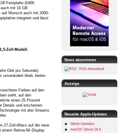
GB-Festplatte (5400
s auch mit 16 GB
es auf Wunsch auch mit 2000-
tplatine integriert und lässt
,5-Zoll-Modell.
News abonnieren
RSS-Newsfeed
zehn Gbit pro Sekunde).
 unverändert blieb, bieten
Anzeige
bensechtere Farben auf den
ben sieht, auf den
welche einen 25 Prozent
hr Details und erscheinen
Technologie mit drei Streams
Neueste Apple-Updates
ler.
iWork-Updates
en 27-Zoll-iMacs auf die neue
macOS Tahoe 26.6
t einem Retina-5K-Display