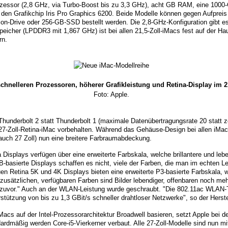
ozessor (2,8 GHz, via Turbo-Boost bis zu 3,3 GHz), acht GB RAM, eine 1000-
den Grafikchip Iris Pro Graphics 6200. Beide Modelle können gegen Aufprei
ion-Drive oder 256-GB-SSD bestellt werden. Die 2,8-GHz-Konfiguration gibt 
eicher (LPDDR3 mit 1,867 GHz) ist bei allen 21,5-Zoll-iMacs fest auf der Haup
rn.
chnelleren Prozessoren, höherer Grafikleistung und Retina-Display im 21
Foto: Apple.
Thunderbolt 2 statt Thunderbolt 1 (maximale Datenübertragungsrate 20 statt 
7-Zoll-Retina-iMac vorbehalten. Während das Gehäuse-Design bei allen iMacs
 auch 27 Zoll) nun eine breitere Farbraumabdeckung.
 Displays verfügen über eine erweiterte Farbskala, welche brillantere und le
-basierte Displays schaffen es nicht, viele der Farben, die man im echten Le
uen Retina 5K und 4K Displays bieten eine erweiterte P3-basierte Farbskala, 
 zusätzlichen, verfügbaren Farben sind Bilder lebendiger, offenbaren noch me
s zuvor." Auch an der WLAN-Leistung wurde geschraubt. "Die 802.11ac WLAN-
tützung von bis zu 1,3 GBit/s schneller drahtloser Netzwerke", so der Herstel
acs auf der Intel-Prozessorarchitektur Broadwell basieren, setzt Apple bei d
rdmäßig werden Core-i5-Vierkerner verbaut. Alle 27-Zoll-Modelle sind nun mi