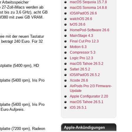
r Arbeitsspeicher
macOS Sequoia 15.7.8
e 27-Zoll-iMacs werden ab
macOS Sonoma 14.8.8
ost bis zu 3,6 GHz), acht GB
iOS/iPadOS 26.6
9 M380 mit zwei GB VRAM.
watchOS 26.6
tvOS 26.6
HomePod-Software 26.6
MainStage 4.3
wie mit der neuen Tastatur
beträgt 240 Euro. Für 32
Final Cut Pro 12.3
Motion 6.3
Compressor 5.3
Logic Pro 12.3
macOS Tahoe 26.5.2
stplatte (5400 rpm), HD
Safari 26.5.2
iOS/iPadOS 26.5.2
latte (5400 rpm), Iris Pro
Xcode 26.6
AirPods Pro 2/3 Firmware-
Update
Apple Configurator 2.20
macOS Tahoe 26.5.1
latte (5400 rpm), Iris Pro
iOS 26.5.1
 Euro Aufpreis.
Apple-Ankündigungen
tplatte (7200 rpm), Radeon