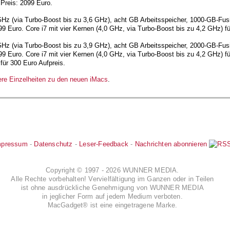
reis: 2099 Euro.
2 GHz (via Turbo-Boost bis zu 3,6 GHz), acht GB Arbeitsspeicher, 1000-GB-F
 Euro. Core i7 mit vier Kernen (4,0 GHz, via Turbo-Boost bis zu 4,2 GHz) fü
3 GHz (via Turbo-Boost bis zu 3,9 GHz), acht GB Arbeitsspeicher, 2000-GB-F
 Euro. Core i7 mit vier Kernen (4,0 GHz, via Turbo-Boost bis zu 4,2 GHz) f
ür 300 Euro Aufpreis.
ere Einzelheiten zu den neuen iMacs
.
mpressum
-
Datenschutz
-
Leser-Feedback
-
Nachrichten abonnieren
Copyright © 1997 - 2026 WUNNER MEDIA.
Alle Rechte vorbehalten! Vervielfältigung im Ganzen oder in Teilen
ist ohne ausdrückliche Genehmigung von WUNNER MEDIA
in jeglicher Form auf jedem Medium verboten.
MacGadget® ist eine eingetragene Marke.