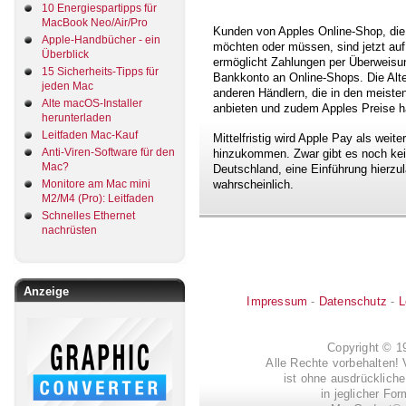
10 Energiespartipps für
MacBook Neo/Air/Pro
Kunden von Apples Online-Shop, die
Apple-Handbücher - ein
möchten oder müssen, sind jetzt a
Überblick
ermöglicht Zahlungen per Überweisung
15 Sicherheits-Tipps für
Bankkonto an Online-Shops. Die Alte
jeden Mac
anderen Händlern, die in den meiste
Alte macOS-Installer
anbieten und zudem Apples Preise hä
herunterladen
Leitfaden Mac-Kauf
Mittelfristig wird Apple Pay als wei
Anti-Viren-Software für den
hinzukommen. Zwar gibt es noch kein
Mac?
Deutschland, eine Einführung hierzul
wahrscheinlich.
Monitore am Mac mini
M2/M4 (Pro): Leitfaden
Schnelles Ethernet
nachrüsten
Anzeige
Impressum
-
Datenschutz
-
L
Copyright © 
Alle Rechte vorbehalten! 
ist ohne ausdrückli
in jeglicher Fo