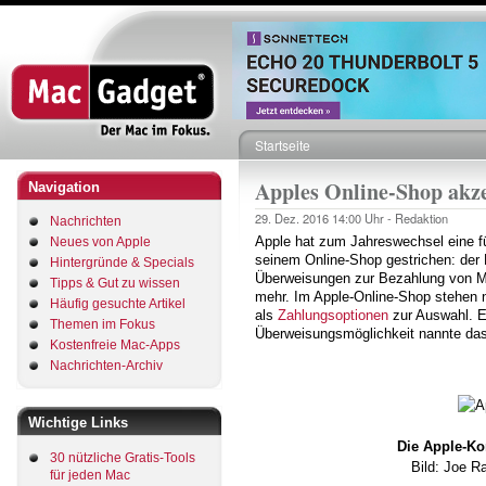
Direkt
zum
Inhalt
Startseite
Pfadnavigation
Apples Online-Shop akz
Navigation
29. Dez. 2016
14:00 Uhr -
Redaktion
Nachrichten
Apple hat zum Jahreswechsel eine fü
Neues von Apple
seinem Online-Shop gestrichen: der H
Hintergründe & Specials
Überweisungen zur Bezahlung von M
Tipps & Gut zu wissen
mehr. Im Apple-Online-Shop stehen n
Häufig gesuchte Artikel
als
Zahlungsoptionen
zur Auswahl. E
Themen im Fokus
Überweisungsmöglichkeit nannte das
Kostenfreie Mac-Apps
Nachrichten-Archiv
Wichtige Links
Die Apple-Ko
30 nützliche Gratis-Tools
Bild: Joe R
für jeden Mac