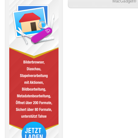
MacGadget® i