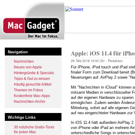
Direkt
zum
Inhalt
Startseite
Pfadnavigation
Apple: iOS 11.4 für iPho
Navigation
29. Mai 2018
19:00 Uhr -
Redaktion
Nachrichten
Für iPhone, iPod touch und iPad ste
Neues von Apple
finaler Form zum Download bereit (B
Hintergründe & Specials
Neuerungen auf: AirPlay 2 sowie "Nac
Tipps & Gut zu wissen
Häufig gesuchte Artikel
Mit "Nachrichten in iCloud" können 
Themen im Fokus
mitsamt Medien in verschlüsselter F
Kostenfreie Mac-Apps
auf der eigenen Hardware zu sparen
Nachrichten-Archiv
ermöglichen. Zudem werden Änderung
Mitteilung, sofort auf alle eigenen G
auf neu eingerichteter Hardware zur 
Wichtige Links
In iOS 11.4 hält außerdem AirPlay 2 
30 nützliche Gratis-Tools
von iPhone oder iPad an mehrere Air
für jeden Mac
unterschiedliche Songs in unterschi