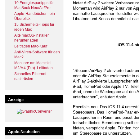
10 Energiespartipps für
bietet AirPlay 2 weitere Verbesserun
MacBook Neo/Air/Pro
Momentan wird AirPlay 2 nur von App
namhafte Lautsprecher-Hersteller w
Apple-Handbücher - ein
Überblick
Libratone und Sonos demnächst nac
15 Sicherheits-Tipps für
jeden Mac
Alte macOS-Installer
herunterladen
iOS 11.4 s
Leitfaden Mac-Kauf
Anti-Viren-Software für den
Mac?
Monitore am Mac mini
M2/M4 (Pro): Leitfaden
"Steuere AirPlay 2-aktivierte Lautsp
Schnelles Ethernet
oder die AirPlay-Steuerelemente in 
nachrüsten
AirPlay 2-aktivierte Lautsprecher mi
iPad, HomePod oder Apple TV. Telefo
iPad, ohne die Wiedergabe auf den Ai
unterbrechen", erläutert Apple.
Anzeige
Ebenfalls neu: Das iOS 11.4 unterst
Stereopaars. Das HomePod-Paar erke
Lautsprecher im Raum und passt die
fortschrittliches Beamforming soll ei
bieten, verspricht Apple. Für den H
Apple-Neuheiten
um Stereopaare zu unterstützen.