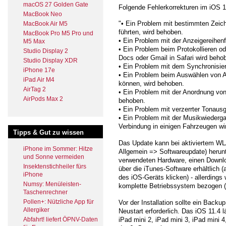
macOS 27 Golden Gate
Folgende Fehlerkorrekturen im iOS 1
MacBook Neo
"• Ein Problem mit bestimmten Zeich
MacBook Air M5
führten, wird behoben.
MacBook Pro M5 Pro und
• Ein Problem mit der Anzeigereihen
M5 Max
• Ein Problem beim Protokollieren od
Studio Display 2
Docs oder Gmail in Safari wird beho
Studio Display XDR
• Ein Problem mit dem Synchronisier
iPhone 17e
• Ein Problem beim Auswählen von Ap
iPad Air M4
können, wird behoben.
AirTag 2
• Ein Problem mit der Anordnung v
AirPods Max 2
behoben.
• Ein Problem mit verzerrter Tonaus
• Ein Problem mit der Musikwiederg
Verbindung in einigen Fahrzeugen wi
Tipps & Gut zu wissen
Das Update kann bei aktiviertem WL
iPhone im Sommer: Hitze
Allgemein => Softwareupdate) herun
und Sonne vermeiden
verwendeten Hardware, einen Downl
Insektenstichheiler fürs
über die iTunes-Software erhältlich 
iPhone
des iOS-Geräts klicken) - allerdings
Numsy: Menüleisten-
komplette Betriebssystem bezogen (
Taschenrechner
Pollen+: Nützliche App für
Vor der Installation sollte ein Backup
Allergiker
Neustart erforderlich. Das iOS 11.4 l
iPad mini 2, iPad mini 3, iPad mini 
Abfahrt! liefert ÖPNV-Daten