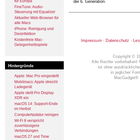
für Europa
der 6. Generation.
FineTune: Audio-
Steuerung mit Equalizer
Aktueller Web-Browser für
alte Macs
iPhone: Reinigung und
Desinfektion
Kostenfreie Mac-
Impressum
-
Datenschutz
-
Les
Gelegenheitsspiele
Copyright © 
Alle Rechte vorbehalten! 
Hintergründe
ist ohne ausdrückli
in jeglicher Fo
Apple: Mac Pro eingestellt
MacGadget® i
Mobilmacs: Apple streicht
Ladegerät
Apple stellt Pro Display
XDR ein
macOS 14: Support-Ende
im Herbst
Computertastatur reinigen
Wi-Fi 8 verspricht
zuverlässigere
Verbindungen
macOS 27 und Time