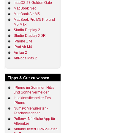
macOS 27 Golden Gate
MacBook Neo
MacBook Air M5
MacBook Pro M5 Pro und
M5 Max
Studio Display 2
Studio Display XDR
iPhone 17e
iPad Air M4
AirTag 2
AirPods Max 2
Tipps & Gut zu wissen
iPhone im Sommer: Hitze
und Sonne vermeiden
Insektenstichheiler fürs
iPhone
Numsy: Menüleisten-
Taschenrechner
Pollen+: Nützliche App für
Allergiker
Abfahrt! liefert ÖPNV-Daten