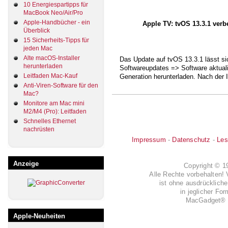
10 Energiespartipps für
MacBook Neo/Air/Pro
Apple-Handbücher - ein
Apple TV: tvOS 13.3.1 verbe
Überblick
15 Sicherheits-Tipps für
jeden Mac
Alte macOS-Installer
Das Update auf tvOS 13.3.1 lässt si
herunterladen
Softwareupdates => Software aktualis
Leitfaden Mac-Kauf
Generation herunterladen. Nach der Ins
Anti-Viren-Software für den
Mac?
Monitore am Mac mini
M2/M4 (Pro): Leitfaden
Schnelles Ethernet
nachrüsten
Impressum
-
Datenschutz
-
Les
Anzeige
Copyright © 
Alle Rechte vorbehalten! 
ist ohne ausdrückli
in jeglicher Fo
MacGadget® i
Apple-Neuheiten