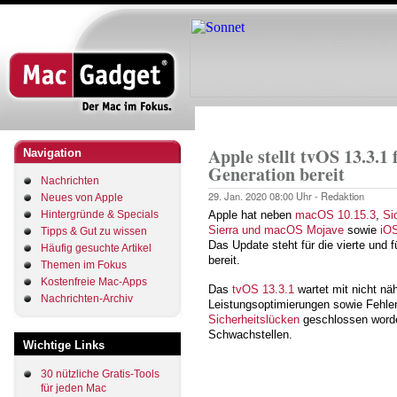
Direkt
zum
Inhalt
Startseite
Pfadnavigation
Apple stellt tvOS 13.3.1
Navigation
Generation bereit
Nachrichten
29. Jan. 2020
08:00 Uhr -
Redaktion
Neues von Apple
Hintergründe & Specials
Apple hat neben
macOS 10.15.3
,
Si
Sierra und macOS Mojave
sowie
iO
Tipps & Gut zu wissen
Das Update steht für die vierte und
Häufig gesuchte Artikel
bereit.
Themen im Fokus
Kostenfreie Mac-Apps
Das
tvOS 13.3.1
wartet mit nicht nä
Nachrichten-Archiv
Leistungsoptimierungen sowie Fehler
Sicherheitslücken
geschlossen worden
Schwachstellen.
Wichtige Links
30 nützliche Gratis-Tools
für jeden Mac