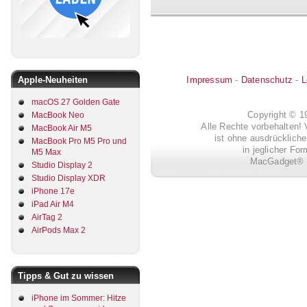
Apple-Neuheiten
Impressum
-
Datenschutz
-
L
macOS 27 Golden Gate
Copyright © 
MacBook Neo
Alle Rechte vorbehalten! 
MacBook Air M5
ist ohne ausdrückli
MacBook Pro M5 Pro und
in jeglicher Fo
M5 Max
MacGadget® i
Studio Display 2
Studio Display XDR
iPhone 17e
iPad Air M4
AirTag 2
AirPods Max 2
Tipps & Gut zu wissen
iPhone im Sommer: Hitze