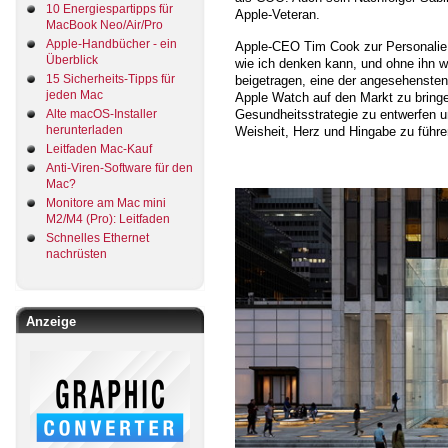
10 Energiespartipps für
Apple-Veteran.
MacBook Neo/Air/Pro
Apple-Handbücher - ein
Apple-CEO Tim Cook zur Personalie:
Überblick
wie ich denken kann, und ohne ihn wä
15 Sicherheits-Tipps für
beigetragen, eine der angesehensten 
jeden Mac
Apple Watch auf den Markt zu bring
Alte macOS-Installer
Gesundheitsstrategie zu entwerfen 
herunterladen
Weisheit, Herz und Hingabe zu führe
Leitfaden Mac-Kauf
Anti-Viren-Software für den
Mac?
Monitore am Mac mini
M2/M4 (Pro): Leitfaden
Schnelles Ethernet
nachrüsten
Anzeige