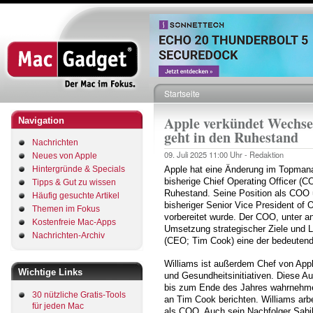
Direkt
zum
Inhalt
Startseite
Pfadnavigation
Apple verkündet Wechsel
Navigation
geht in den Ruhestand
Nachrichten
09. Juli 2025
11:00 Uhr -
Redaktion
Neues von Apple
Hintergründe & Specials
Apple hat eine Änderung im Topma
bisherige Chief Operating Officer (
Tipps & Gut zu wissen
Ruhestand. Seine Position als COO
Häufig gesuchte Artikel
bisheriger Senior Vice President of 
Themen im Fokus
vorbereitet wurde. Der COO, unter a
Kostenfreie Mac-Apps
Umsetzung strategischer Ziele und L
Nachrichten-Archiv
(CEO; Tim Cook) eine der bedeutends
Williams ist außerdem Chef von App
Wichtige Links
und Gesundheitsinitiativen. Diese 
bis zum Ende des Jahres wahrnehme
30 nützliche Gratis-Tools
an Tim Cook berichten. Williams arbe
für jeden Mac
als COO. Auch sein Nachfolger Sabih