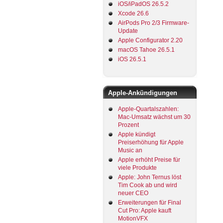
iOS/iPadOS 26.5.2
Xcode 26.6
AirPods Pro 2/3 Firmware-
Update
Apple Configurator 2.20
macOS Tahoe 26.5.1
iOS 26.5.1
Apple-Ankündigungen
Apple-Quartalszahlen:
Mac-Umsatz wächst um 30
Prozent
Apple kündigt
Preiserhöhung für Apple
Music an
Apple erhöht Preise für
viele Produkte
Apple: John Ternus löst
Tim Cook ab und wird
neuer CEO
Erweiterungen für Final
Cut Pro: Apple kauft
MotionVFX