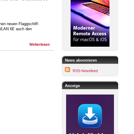
nen neuen Flaggschiff-
n WLAN 6E auch den
Weiterlesen
News abonnieren
RSS-Newsfeed
Anzeige