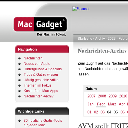
Startseite
Archiv
2023
Febru
Pfadnavigation
Nachrichten-Archiv
Navigation
Nachrichten
Zum Zugriff auf das Nachrich
Neues von Apple
alle Nachrichten des ausgewäh
Hintergründe & Specials
lassen.
Tipps & Gut zu wissen
Häufig gesuchte Artikel
Themen im Fokus
Datum
Kostenfreie Mac-Apps
2007
2008
2009
2010
Nachrichten-Archiv
Jan.
Febr.
März
Apr
Wichtige Links
01
02
03
04
05
06
30 nützliche Gratis-Tools
AVM stellt FRITZ
für jeden Mac