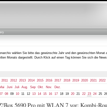
Direkt
zum
Inhalt
ary
tenarchiv wählen Sie bitte das gewünschte Jahr und den gewünschten Monat 
lten Monats dargestellt. Durch Klick auf einen Tag können Sie sich die News
2011
2012
2013
2014
2015
2016
2017
2018
2019
2020
2021
2022
Mai
Juni
Juli
Aug.
Sep
Okt.
Nov.
Dez.
07
08
09
10
11
12
13
14
15
16
17
18
19
20
21
22
23
24
25
2
!Box 5690 Pro mit WLAN 7 vor: Kombi-Route