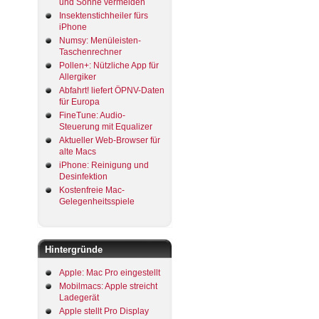
und Sonne vermeiden
Insektenstichheiler fürs
iPhone
Numsy: Menüleisten-
Taschenrechner
Pollen+: Nützliche App für
Allergiker
Abfahrt! liefert ÖPNV-Daten
für Europa
FineTune: Audio-
Steuerung mit Equalizer
Aktueller Web-Browser für
alte Macs
iPhone: Reinigung und
Desinfektion
Kostenfreie Mac-
Gelegenheitsspiele
Hintergründe
Apple: Mac Pro eingestellt
Mobilmacs: Apple streicht
Ladegerät
Apple stellt Pro Display