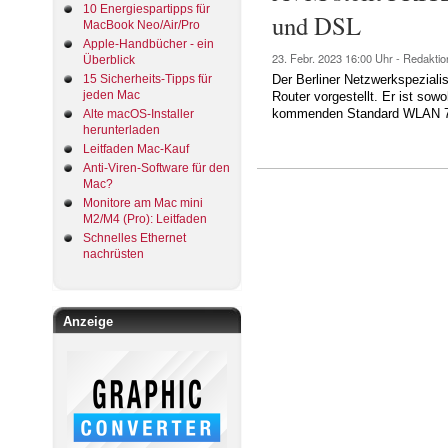
10 Energiespartipps für
und DSL
MacBook Neo/Air/Pro
Apple-Handbücher - ein
23. Febr. 2023
16:00 Uhr -
Redaktio
Überblick
15 Sicherheits-Tipps für
Der Berliner Netzwerkspezial
jeden Mac
Router vorgestellt. Er ist so
kommenden Standard WLAN 7 
Alte macOS-Installer
herunterladen
Leitfaden Mac-Kauf
Anti-Viren-Software für den
Mac?
Monitore am Mac mini
M2/M4 (Pro): Leitfaden
Schnelles Ethernet
nachrüsten
Anzeige