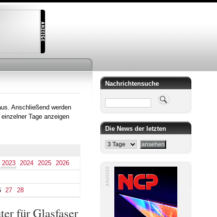
Nachrichtensuche
Suche
aus. Anschließend werden
 einzelner Tage anzeigen
Die News der letzten
2023
2024
2025
2026
6
27
28
r für Glasfaser