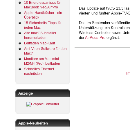
10 Energiespartipps für
MacBook Neo/Air/Pro
Das Update auf tvOS 13.3 läss
Apple-Handbücher - ein
vierten und fünften Apple-TV-Ge
Überblick
Das im September veröffentlic
15 Sicherheits-Tipps für
Unterstützung, ein Kontrollzen
jeden Mac
Wireless Controller sowie Unt
Alte macOS-Installer
die
AirPods Pro
ergänzt.
herunterladen
Leitfaden Mac-Kauf
Anti-Viren-Software für den
Mac?
Monitore am Mac mini
M2/M4 (Pro): Leitfaden
Schnelles Ethernet
I
nachrüsten
Anzeige
Apple-Neuheiten