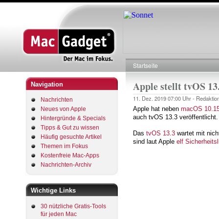
Startseite
Pfadnavigation
Apple stellt tvOS 13
Navigation
11. Dez. 2019
07:00 Uhr -
Redaktio
Nachrichten
Apple hat neben
macOS 10.15
Neues von Apple
auch tvOS 13.3 veröffentlicht.
Hintergründe & Specials
Tipps & Gut zu wissen
Das
tvOS 13.3
wartet mit nich
Häufig gesuchte Artikel
sind laut Apple
elf Sicherheits
Themen im Fokus
Kostenfreie Mac-Apps
Nachrichten-Archiv
Wichtige Links
30 nützliche Gratis-Tools
für jeden Mac