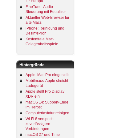
für Europa
FineTune: Audio-
Steuerung mit Equalizer
Aktueller Web-Browser für
alte Macs
iPhone: Reinigung und
Desinfektion
Kostenfreie Mac-
Gelegenheitsspiele
Hintergründe
Apple: Mac Pro eingestellt
Mobilmacs: Apple streicht
Ladegerät
Apple stellt Pro Display
XDR ein
macOS 14: Support-Ende
im Herbst
Computertastatur reinigen
Wi-Fi 8 verspricht
zuverlässigere
Verbindungen
macOS 27 und Time