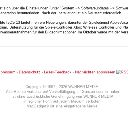
t sich über die Einstellungen (unter "System => Softwareupdates => Software
neration herunterladen. Nach der Installation ist ein Neustart erforderlich.
hte tvOS 13 bietet mehrere Neuerungen, darunter der Spieledienst Apple Arc
trum, Unterstützung für die Spiele-Controller Xbox Wireless Controller und Pl
erwasseraufnahmen für den Bildschirmschoner. Im Oktober wurde mit der Vers
mpressum
-
Datenschutz
-
Leser-Feedback
-
Nachrichten abonnieren
Copyright © 1997 - 2026 WUNNER MEDIA.
Alle Rechte vorbehalten! Vervielfältigung im Ganzen oder in Teilen
ist ohne ausdrückliche Genehmigung von WUNNER MEDIA
in jeglicher Form auf jedem Medium verboten.
MacGadget® ist eine eingetragene Marke.