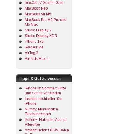
macOS 27 Golden Gate
MacBook Neo
MacBook Air M5
MacBook Pro M5 Pro und
M5 Max
Studio Display 2
Studio Display XDR
iPhone 17e
iPad Air M4
AirTag 2
AirPods Max 2
Tipps & Gut zu wissen
iPhone im Sommer: Hitze
und Sonne vermeiden
Insektenstichheiler fürs
iPhone
Numsy: Menüleisten-
Taschenrechner
Pollen+: Nützliche App für
Allergiker
Abfahrt! liefert ÖPNV-Daten