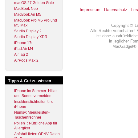
macOS 27 Golden Gate
MacBook Neo
Impressum
-
Datenschutz
-
Les
MacBook Air M5
MacBook Pro M5 Pro und
Copyright © 
M5 Max
Alle Rechte vorbehalten! 
Studio Display 2
ist ohne ausdrückli
Studio Display XDR
in jeglicher Fo
iPhone 17e
MacGadget® i
iPad Air M4
AirTag 2
AirPods Max 2
Tipps & Gut zu wissen
iPhone im Sommer: Hitze
und Sonne vermeiden
Insektenstichheiler fürs
iPhone
Numsy: Menüleisten-
Taschenrechner
Pollen+: Nützliche App für
Allergiker
Abfahrt! liefert ÖPNV-Daten