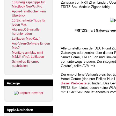
10 Energiespartipps für
Zuhause von FRITZ! einbinden. Übe
MacBook Neo/Air/Pro
FRITZ!Box-Modelle Zigbee-fähig.
Apple-Handbücher - ein
Überblick
15 Sicherheits-Tipps für
jeden Mac
Alte macOS-Installer
FRITZ!Smart Gateway vere
herunterladen
Leitfaden Mac-Kauf
Anti-Viren-Software für den
Mac?
Alle Einstellungen der DECT- und Z
Monitore am Mac mini
Gateways oder zentral über die de
M2/M4 (Pro): Leitfaden
Smart Home, FRITZ!Fon und Browser
von unterwegs steuern. Der integrier
Schnelles Ethernet
nachrüsten
Geräte", teilte AVM mit.
Der empfohlene Verkaufspreis beträgt
Home-Geräte (darunter Philips Hue 
Anzeige
dieser Web-Seite
zu finden. Das Ger
FRITZ!Box, bietet jedoch keine WLA
mit 1 Gbit/Sekunde ist ebenfalls vor
Apple-Neuheiten