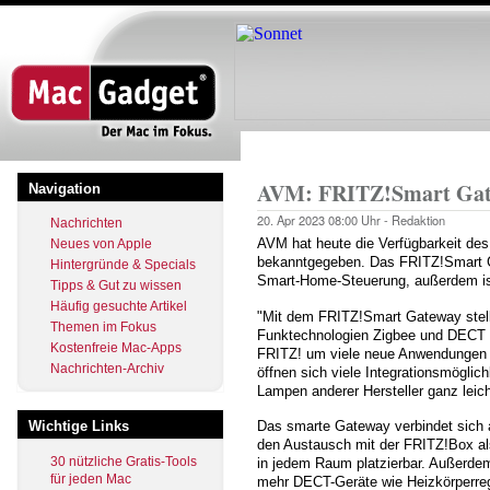
Direkt
zum
Inhalt
Startseite
Pfadnavigation
AVM: FRITZ!Smart Gatew
Navigation
20. Apr 2023
08:00 Uhr -
Redaktion
Nachrichten
AVM hat heute die Verfügbarkeit de
Neues von Apple
bekanntgegeben. Das FRITZ!Smart 
Hintergründe & Specials
Smart-Home-Steuerung, außerdem ist 
Tipps & Gut zu wissen
Häufig gesuchte Artikel
"Mit dem FRITZ!Smart Gateway stell
Themen im Fokus
Funktechnologien Zigbee und DECT
Kostenfreie Mac-Apps
FRITZ! um viele neue Anwendungen er
Nachrichten-Archiv
öffnen sich viele Integrationsmöglic
Lampen anderer Hersteller ganz leic
Wichtige Links
Das smarte Gateway verbindet sich 
den Austausch mit der FRITZ!Box als
30 nützliche Gratis-Tools
in jedem Raum platzierbar. Außerde
für jeden Mac
mehr DECT-Geräte wie Heizkörperreg