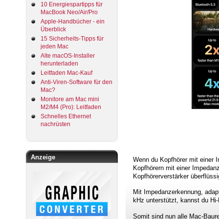
10 Energiespartipps für
MacBook Neo/Air/Pro
Apple-Handbücher - ein
Überblick
15 Sicherheits-Tipps für
jeden Mac
Alte macOS-Installer
herunterladen
Leitfaden Mac-Kauf
Anti-Viren-Software für den
Mac?
Monitore am Mac mini
M2/M4 (Pro): Leitfaden
Schnelles Ethernet
nachrüsten
Anzeige
Wenn du Kopfhörer mit einer I
Kopfhörern mit einer Impedanz
Kopfhörerverstärker überflüss
Mit Impedanzerkennung, adapt
kHz unterstützt, kannst du Hi-
Somit sind nun alle Mac-Baure