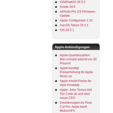
iOS/iPadOS 26.5.2
Xcode 26.6
AirPods Pro 2/3 Firmware-
Update
Apple Configurator 2.20
macOS Tahoe 26.5.1
iOS 26.5.1
Apple-Ankündigungen
Apple-Quartalszahlen:
Mac-Umsatz wächst um 30
Prozent
Apple kündigt
Preiserhöhung für Apple
Music an
Apple erhöht Preise für
viele Produkte
Apple: John Ternus löst
Tim Cook ab und wird
neuer CEO
Erweiterungen für Final
Cut Pro: Apple kauft
MotionVFX