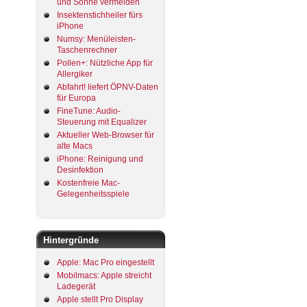
und Sonne vermeiden
Insektenstichheiler fürs
iPhone
Numsy: Menüleisten-
Taschenrechner
Pollen+: Nützliche App für
Allergiker
Abfahrt! liefert ÖPNV-Daten
für Europa
FineTune: Audio-
Steuerung mit Equalizer
Aktueller Web-Browser für
alte Macs
iPhone: Reinigung und
Desinfektion
Kostenfreie Mac-
Gelegenheitsspiele
Hintergründe
Apple: Mac Pro eingestellt
Mobilmacs: Apple streicht
Ladegerät
Apple stellt Pro Display