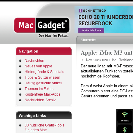
Startseite
Pfadnavigation
Apple: iMac M3 unt
Navigation
09. Nov. 2023
10:00 Uhr -
Redaktio
Nachrichten
Der neue iMac mit M3-Prozesso
Neues von Apple
aktualisierten Funkschnittste
Hintergründe & Specials
hochohmige Kopfhörer.
Tipps & Gut zu wissen
Häufig gesuchte Artikel
Darauf weist Apple in einem ak
Themen im Fokus
Computern bietet eine DC-La
Kostenfreie Mac-Apps
Geräts erkennen und passt sei
Nachrichten-Archiv
Wichtige Links
30 nützliche Gratis-Tools
für jeden Mac