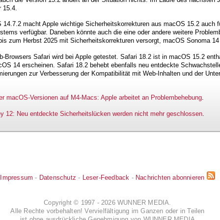
r 15.4.
4.7.2 macht Apple wichtige Sicherheitskorrekturen aus macOS 15.2 auch für
ystems verfügbar. Daneben könnte auch die eine oder andere weitere Problem
is zum Herbst 2025 mit Sicherheitskorrekturen versorgt, macOS Sonoma 14
Browsers Safari wird bei Apple getestet. Safari 18.2 ist in macOS 15.2 enth
S 14 erscheinen. Safari 18.2 behebt ebenfalls neu entdeckte Schwachstelle
erungen zur Verbesserung der Kompatibilität mit Web-Inhalten und der Unte
terer macOS-Versionen auf M4-Macs: Apple arbeitet an Problembehebung
.
 12: Neu entdeckte Sicherheitslücken werden nicht mehr geschlossen
.
Impressum
-
Datenschutz
-
Leser-Feedback
-
Nachrichten abonnieren
Copyright © 1997 - 2026 WUNNER MEDIA.
Alle Rechte vorbehalten! Vervielfältigung im Ganzen oder in Teilen
ist ohne ausdrückliche Genehmigung von WUNNER MEDIA