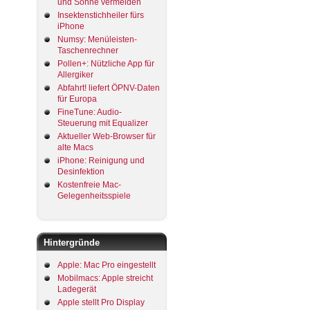
und Sonne vermeiden
Insektenstichheiler fürs
iPhone
Numsy: Menüleisten-
Taschenrechner
Pollen+: Nützliche App für
Allergiker
Abfahrt! liefert ÖPNV-Daten
für Europa
FineTune: Audio-
Steuerung mit Equalizer
Aktueller Web-Browser für
alte Macs
iPhone: Reinigung und
Desinfektion
Kostenfreie Mac-
Gelegenheitsspiele
Hintergründe
Apple: Mac Pro eingestellt
Mobilmacs: Apple streicht
Ladegerät
Apple stellt Pro Display