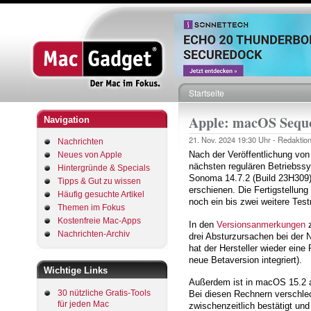
Startseite
Pfadnavigation
Apple: macOS Sequoi
Navigation
21. Nov. 2024
19:30 Uhr -
Redaktio
Nachrichten
Nach der Veröffentlichung vo
Neues von Apple
nächsten regulären Betriebss
Hintergründe & Specials
Sonoma 14.7.2 (Build 23H309)
Tipps & Gut zu wissen
erschienen. Die Fertigstellung
Häufig gesuchte Artikel
noch ein bis zwei weitere Tes
Themen im Fokus
Kostenfreie Mac-Apps
In den
Versionsanmerkungen
z
Nachrichten-Archiv
drei Absturzursachen bei der
hat der Hersteller wieder ein
neue Betaversion integriert).
Wichtige Links
Außerdem ist in macOS 15.2 a
30 nützliche Gratis-Tools
Bei diesen Rechnern verschlec
für jeden Mac
zwischenzeitlich bestätigt und