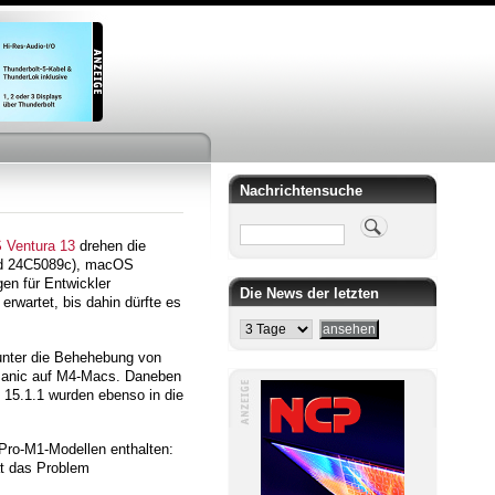
Nachrichtensuche
Suche
 Ventura 13
drehen die
ild 24C5089c), macOS
en für Entwickler
Die News der letzten
erwartet, bis dahin dürfte es
runter die Behehebung von
 Panic auf M4-Macs. Daneben
 15.1.1 wurden ebenso in die
Pro-M1-Modellen enthalten:
at das Problem