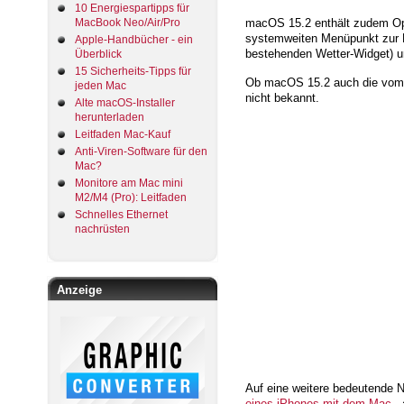
10 Energiespartipps für
macOS 15.2 enthält zudem Op
MacBook Neo/Air/Pro
systemweiten Menüpunkt zur Da
Apple-Handbücher - ein
bestehenden Wetter-Widget) un
Überblick
15 Sicherheits-Tipps für
Ob macOS 15.2 auch die vom L
jeden Mac
nicht bekannt.
Alte macOS-Installer
herunterladen
Leitfaden Mac-Kauf
Anti-Viren-Software für den
Mac?
Monitore am Mac mini
M2/M4 (Pro): Leitfaden
Schnelles Ethernet
nachrüsten
Anzeige
Auf eine weitere bedeutende
eines iPhones mit dem Mac
- 