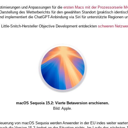
timierungen und Anpassungen für die
ersten Macs mit der Prozessorserie M
rstellung des Wetterberichts für den gewählten Standort (praktisch identisc
d implementiert die ChatGPT-Anbindung via Siri für unterstützte Regionen u
ittle-Snitch-Hersteller Objective Development entdeckten
schweren Netzwer
macOS Sequoia 15.2: Vierte Betaversion erschienen.
Bild: Apple.
 Neuerung von macOS Sequoia werden Anwender in der EU indes weiter wart
auch die Version 15.2 ändert an der Situation nichts. Im Laufe des nächsten J