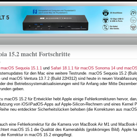
Direkt
zum
Inhalt
a 15.2 macht Fortschritte
n
n
macOS Sequoia 15.1.1
und
Safari 18.1.1 für macOS Sonoma 14 und macOS
ystemupdates für den Mac eine weitere Testrunde. macOS Sequoia 15.2 (Bu
 und macOS Ventura 13.7.2 (Build 22H312) sind heute in neuen Vorabfassung
 der drei Betriebssystemaktualisierungen wird für Anfang oder Mitte Dezember 
trunden geben.
u macOS 15.2 für Entwickler hebt Apple einige Fehlerkorrekturen hervor, da
 Nutzung von iOS/iPadOS-Apps auf Apple-Silicon-Rechnern und eines Kernel
e Reihe neu entdeckter Sicherheitslücken behoben (die Korrekturen aus macOS
uch eine Fehlerkorrektur für die Kamera von MacBook Air M1 und MacBook-
htert macOS 15.1 die Qualität des Kamerabilds (grobkörniges Bild). Apple h
 die Korrektur in macOS 15.2 eingepflegt.