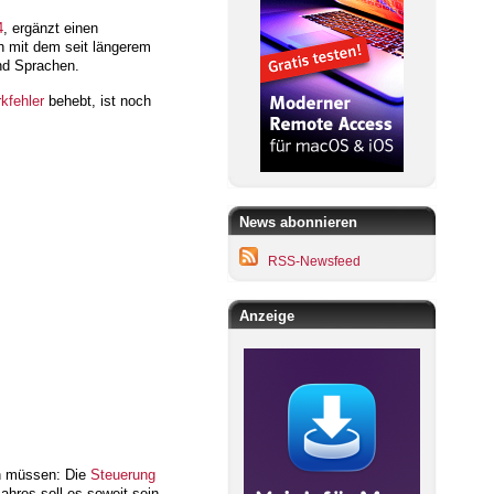
4
, ergänzt einen
h mit dem seit längerem
nd Sprachen.
kfehler
behebt, ist noch
News abonnieren
RSS-Newsfeed
Anzeige
en müssen: Die
Steuerung
ahres soll es soweit sein,