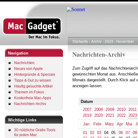
Direkt
zum
Inhalt
Startseite
Archiv
2023
November
Pfadnavigation
Nachrichten-Archiv
Navigation
Nachrichten
Zum Zugriff auf das Nachrichtenarch
Neues von Apple
gewünschten Monat aus. Anschließe
Hintergründe & Specials
Monats dargestellt. Durch Klick auf
Tipps & Gut zu wissen
anzeigen lassen.
Häufig gesuchte Artikel
Themen im Fokus
Kostenfreie Mac-Apps
Datum
Nachrichten-Archiv
2007
2008
2009
2010
2011
2019
2020
2021
2022
2023
Wichtige Links
Jan.
Febr.
März
Apr
Mai
J
30 nützliche Gratis-Tools
01
02
03
04
05
06
07
08
für jeden Mac