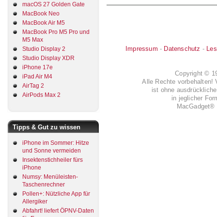
macOS 27 Golden Gate
MacBook Neo
MacBook Air M5
MacBook Pro M5 Pro und
M5 Max
Impressum
-
Datenschutz
-
Les
Studio Display 2
Studio Display XDR
iPhone 17e
Copyright © 
iPad Air M4
Alle Rechte vorbehalten! 
AirTag 2
ist ohne ausdrückli
AirPods Max 2
in jeglicher Fo
MacGadget® i
Tipps & Gut zu wissen
iPhone im Sommer: Hitze
und Sonne vermeiden
Insektenstichheiler fürs
iPhone
Numsy: Menüleisten-
Taschenrechner
Pollen+: Nützliche App für
Allergiker
Abfahrt! liefert ÖPNV-Daten