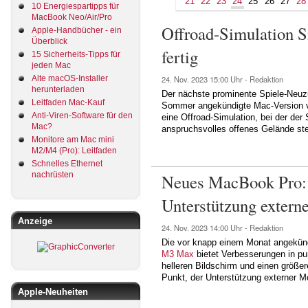
21
22
23
24
25
26
27
28
10 Energiespartipps für
MacBook Neo/Air/Pro
Offroad-Simulation 
Apple-Handbücher - ein
Überblick
fertig
15 Sicherheits-Tipps für
jeden Mac
Alte macOS-Installer
24. Nov. 2023
15:00 Uhr -
Redaktion
herunterladen
Der nächste prominente Spiele-Neuz
Leitfaden Mac-Kauf
Sommer angekündigte Mac-Version v
Anti-Viren-Software für den
eine Offroad-Simulation, bei der der
Mac?
anspruchsvolles offenes Gelände st
Monitore am Mac mini
M2/M4 (Pro): Leitfaden
Schnelles Ethernet
nachrüsten
Neues MacBook Pro: 
Unterstützung extern
Anzeige
24. Nov. 2023
14:00 Uhr -
Redaktion
Die vor knapp einem Monat angekün
M3 Max
bietet Verbesserungen in pu
helleren Bildschirm und einen größe
Punkt, der Unterstützung externer M
Apple-Neuheiten