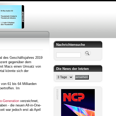
Nachrichtensuche
Suche
al des Geschäftsjahres 2019
rozent gegenüber dem
e mit Macs einen Umsatz von
Die News der letzten
rtal könnte sich der
von 61 bis 64 Milliarden
ertroffen. Im
o-Generation
verzeichnet,
ben - die neuen All-in-One-
it war jedoch erst ab April