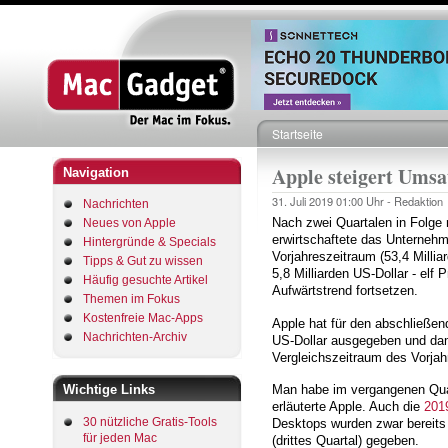
Startseite
Pfadnavigation
Apple steigert Umsat
Navigation
31. Juli 2019
01:00 Uhr -
Redaktion
Nachrichten
Nach zwei Quartalen in Folge
Neues von Apple
erwirtschaftete das Unterneh
Hintergründe & Specials
Vorjahreszeitraum (53,4 Milli
Tipps & Gut zu wissen
5,8 Milliarden US-Dollar - elf
Häufig gesuchte Artikel
Aufwärtstrend fortsetzen.
Themen im Fokus
Kostenfreie Mac-Apps
Apple hat für den abschließe
Nachrichten-Archiv
US-Dollar ausgegeben und dami
Vergleichszeitraum des Vorjahr
Wichtige Links
Man habe im vergangenen Quar
erläuterte Apple. Auch die
201
30 nützliche Gratis-Tools
Desktops wurden zwar bereits M
für jeden Mac
(drittes Quartal) gegeben.