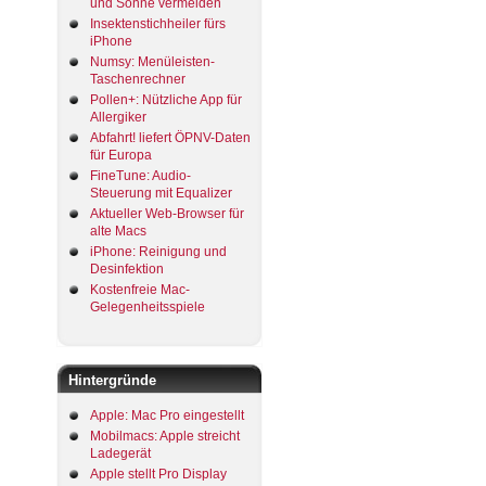
und Sonne vermeiden
Insektenstichheiler fürs
iPhone
Numsy: Menüleisten-
Taschenrechner
Pollen+: Nützliche App für
Allergiker
Abfahrt! liefert ÖPNV-Daten
für Europa
FineTune: Audio-
Steuerung mit Equalizer
Aktueller Web-Browser für
alte Macs
iPhone: Reinigung und
Desinfektion
Kostenfreie Mac-
Gelegenheitsspiele
Hintergründe
Apple: Mac Pro eingestellt
Mobilmacs: Apple streicht
Ladegerät
Apple stellt Pro Display