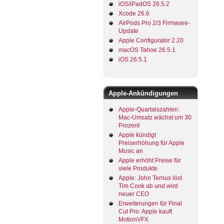
iOS/iPadOS 26.5.2
Xcode 26.6
AirPods Pro 2/3 Firmware-
Update
Apple Configurator 2.20
macOS Tahoe 26.5.1
iOS 26.5.1
Apple-Ankündigungen
Apple-Quartalszahlen:
Mac-Umsatz wächst um 30
Prozent
Apple kündigt
Preiserhöhung für Apple
Music an
Apple erhöht Preise für
viele Produkte
Apple: John Ternus löst
Tim Cook ab und wird
neuer CEO
Erweiterungen für Final
Cut Pro: Apple kauft
MotionVFX