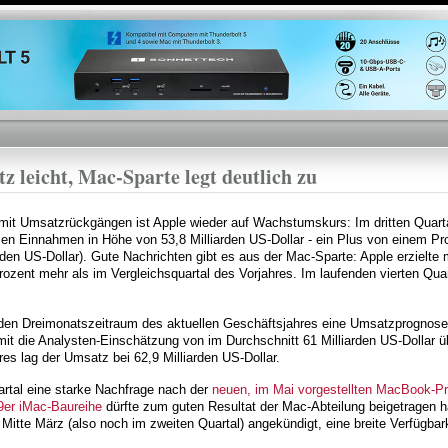
Direkt
zum
Inhalt
z leicht, Mac-Sparte legt deutlich zu
 mit Umsatzrückgängen ist Apple wieder auf Wachstumskurs: Im dritten Quart
men Einnahmen in Höhe von 53,8 Milliarden US-Dollar - ein Plus von einem P
arden US-Dollar). Gute Nachrichten gibt es aus der Mac-Sparte: Apple erzielt
 Prozent mehr als im Vergleichsquartal des Vorjahres. Im laufenden vierten Qua
nden Dreimonatszeitraum des aktuellen Geschäftsjahres eine Umsatzprognose 
t die Analysten-Einschätzung von im Durchschnitt 61 Milliarden US-Dollar üb
es lag der Umsatz bei 62,9 Milliarden US-Dollar.
tal eine starke Nachfrage nach der
neuen, im Mai vorgestellten MacBook-Pr
9er iMac-Baureihe
dürfte zum guten Resultat der Mac-Abteilung beigetragen ha
itte März (also noch im zweiten Quartal) angekündigt, eine breite Verfügbarke