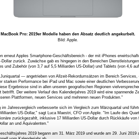
MacBook Pro: 2019er Modelle haben den Absatz deutlich angekurbelt.
Bild: Apple.
n erneut Apples Smartphone-Geschäftsbereich - der mit iPhones erwirtschaf
S-Dollar zurück. Zuwächse gab es hingegen in den Bereichen Dienstleistungen
es und Zubehör (von 3,7 auf 5,5 Milliarden US-Dollar) und Tablets (von 4,6 auf 
 Juniquartal — angetrieben von Allzeit-Rekordumsätzen im Bereich Services,
r starken Performance bei iPad und Mac sowie einer deutlichen Verbesserun
se Ergebnisse sind in allen unseren geografischen Regionen vielversprechen
t betrifft. Der weitere Verlauf des Kalenderjahres 2019 wird eine spannende Ze
unseren Plattformen, neuen Services und mehreren neuen Produkten."
im Jahresvergleich verbesserte sich im Vergleich zum Märzquartal und führt
Milliarden US-Dollar," sagt Luca Maestri, CFO von Apple. "Im Laufe des Quart
tionäre zurückgezahlt, inklusive 17 Milliarden US-Dollar durch Rückkäufe von 
ollar an und Äquivalenten."
-Geschäftsjahres 2019 begann am 31. März 2019 und wurde am 29. Juni 2019
ionell vom Kalenderjahr ab.