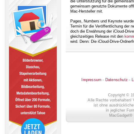
die Unterstützung für die gemeinsam
gemeinsam genutzte Dokumente offline
Mac-Hersteller mit.
Pages, Numbers und Keynote wurde
Termin für die Veröffentlichung der 
doch die Erwähnung der iCloud-Drive
gleichzeitiges Release mit den
komm
wird. Denn: Die iCloud-Drive-Ordner
Impressum
-
Datenschutz
-
L
Copyright © 
Alle Rechte vorbehalten! 
ist ohne ausdrückli
in jeglicher Fo
MacGadget® i