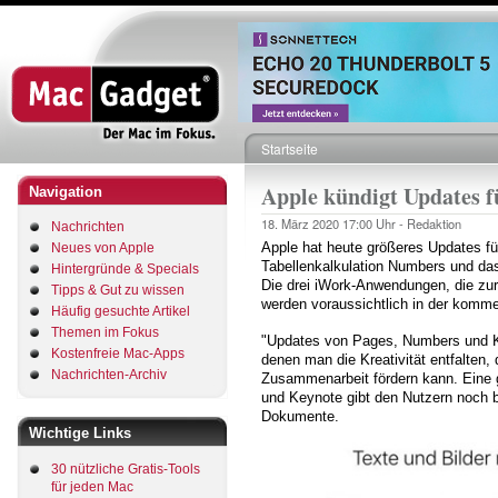
Direkt
zum
Inhalt
Startseite
Pfadnavigation
Apple kündigt Updates
Navigation
18. März 2020
17:00 Uhr -
Redaktion
Nachrichten
Apple hat heute größeres Updates fü
Neues von Apple
Tabellenkalkulation Numbers und d
Hintergründe & Specials
Die drei iWork-Anwendungen, die zu
Tipps & Gut zu wissen
werden voraussichtlich in der komm
Häufig gesuchte Artikel
Themen im Fokus
"Updates von Pages, Numbers und Ke
Kostenfreie Mac-Apps
denen man die Kreativität entfalten, 
Nachrichten-Archiv
Zusammenarbeit fördern kann. Eine 
und Keynote gibt den Nutzern noch be
Dokumente.
Wichtige Links
30 nützliche Gratis-Tools
für jeden Mac