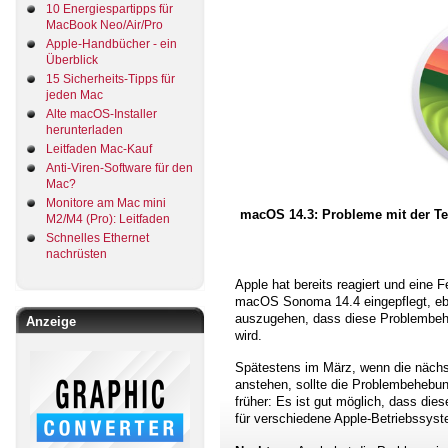
10 Energiespartipps für
MacBook Neo/Air/Pro
Apple-Handbücher - ein
Überblick
15 Sicherheits-Tipps für
jeden Mac
Alte macOS-Installer
herunterladen
Leitfaden Mac-Kauf
Anti-Viren-Software für den
Mac?
Monitore am Mac mini
macOS 14.3: Probleme mit der Te
M2/M4 (Pro): Leitfaden
Schnelles Ethernet
nachrüsten
Apple hat bereits reagiert und eine F
macOS Sonoma 14.4 eingepflegt, eb
auszugehen, dass diese Problembeh
Anzeige
wird.
Spätestens im März, wenn die nächs
anstehen, sollte die Problembehebun
früher: Es ist gut möglich, dass di
für verschiedene Apple-Betriebssys