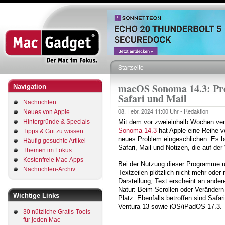
Direkt
zum
Inhalt
Startseite
Pfadnavigation
macOS Sonoma 14.3: Pro
Navigation
Safari und Mail
Nachrichten
08. Febr. 2024
11:00 Uhr -
Redaktion
Neues von Apple
Hintergründe & Specials
Mit dem vor zweieinhalb Wochen ver
Sonoma 14.3
hat Apple eine Reihe v
Tipps & Gut zu wissen
neues Problem eingeschlichen: Es be
Häufig gesuchte Artikel
Safari, Mail und Notizen, die auf de
Themen im Fokus
Kostenfreie Mac-Apps
Bei der Nutzung dieser Programme 
Nachrichten-Archiv
Textzeilen plötzlich nicht mehr oder 
Darstellung, Text erscheint an ander
Natur: Beim Scrollen oder Verändern
Wichtige Links
Platz. Ebenfalls betroffen sind Sa
Ventura 13 sowie iOS/iPadOS 17.3.
30 nützliche Gratis-Tools
für jeden Mac