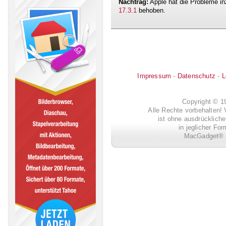
Nachtrag:
Apple hat die Probleme i
17.3.1
behoben.
Impressum
-
Datenschutz
-
L
Copyright © 
Alle Rechte vorbehalten! 
ist ohne ausdrückli
in jeglicher Fo
MacGadget® i