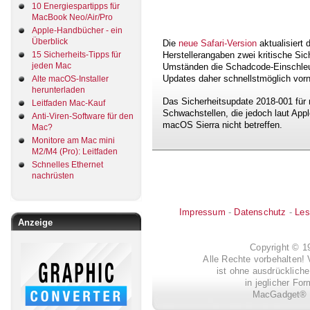
10 Energiespartipps für
MacBook Neo/Air/Pro
Apple-Handbücher - ein
Überblick
Die
neue Safari-Version
aktualisiert
15 Sicherheits-Tipps für
Herstellerangaben zwei kritische Sic
jeden Mac
Umständen die Schadcode-Einschleusu
Updates daher schnellstmöglich vo
Alte macOS-Installer
herunterladen
Das Sicherheitsupdate 2018-001 für 
Leitfaden Mac-Kauf
Schwachstellen, die jedoch laut App
Anti-Viren-Software für den
macOS Sierra nicht betreffen.
Mac?
Monitore am Mac mini
M2/M4 (Pro): Leitfaden
Schnelles Ethernet
nachrüsten
Impressum
-
Datenschutz
-
Les
Anzeige
Copyright © 
Alle Rechte vorbehalten! 
ist ohne ausdrückli
in jeglicher Fo
MacGadget® i