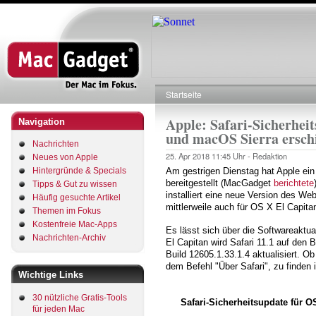
Direkt
zum
Inhalt
Startseite
Pfadnavigation
Apple: Safari-Sicherhei
Navigation
und macOS Sierra ersch
Nachrichten
25. Apr 2018
11:45 Uhr -
Redaktion
Neues von Apple
Hintergründe & Specials
Am gestrigen Dienstag hat Apple ein
bereitgestellt (MacGadget
berichtete
Tipps & Gut zu wissen
installiert eine neue Version des We
Häufig gesuchte Artikel
mittlerweile auch für OS X El Capit
Themen im Fokus
Kostenfreie Mac-Apps
Es lässt sich über die Softwareaktu
Nachrichten-Archiv
El Capitan wird Safari 11.1 auf den 
Build 12605.1.33.1.4 aktualisiert. Ob d
dem Befehl "Über Safari", zu finden 
Wichtige Links
30 nützliche Gratis-Tools
Safari-Sicherheitsupdate für 
für jeden Mac