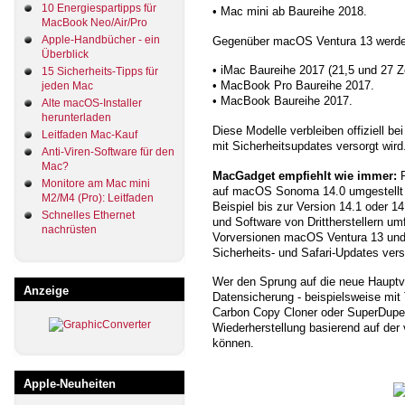
10 Energiespartipps für
• Mac mini ab Baureihe 2018.
MacBook Neo/Air/Pro
Apple-Handbücher - ein
Gegenüber macOS Ventura 13 werden 
Überblick
• iMac Baureihe 2017 (21,5 und 27 Zo
15 Sicherheits-Tipps für
• MacBook Pro Baureihe 2017.
jeden Mac
• MacBook Baureihe 2017.
Alte macOS-Installer
herunterladen
Diese Modelle verbleiben offiziell 
Leitfaden Mac-Kauf
mit Sicherheitsupdates versorgt wird
Anti-Viren-Software für den
Mac?
MacGadget empfiehlt wie immer:
P
Monitore am Mac mini
auf macOS Sonoma 14.0 umgestellt 
M2/M4 (Pro): Leitfaden
Beispiel bis zur Version 14.1 oder 1
Schnelles Ethernet
und Software von Drittherstellern u
nachrüsten
Vorversionen macOS Ventura 13 und
Sicherheits- und Safari-Updates vers
Wer den Sprung auf die neue Hauptver
Anzeige
Datensicherung - beispielsweise mi
Carbon Copy Cloner oder SuperDuper
Wiederherstellung basierend auf der
können.
Apple-Neuheiten