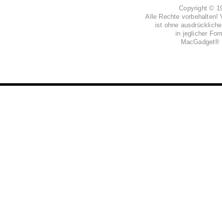
Copyright © 
Alle Rechte vorbehalten! 
ist ohne ausdrückli
in jeglicher Fo
MacGadget® i