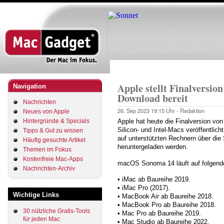
Direkt
zum
Inhalt
Startseite
Pfadnavigation
Apple stellt Finalversi
Navigation
Download bereit
Nachrichten
26. Sep 2023
19:15 Uhr -
Redaktion
Neues von Apple
Hintergründe & Specials
Apple hat heute die Finalversion v
Silicon- und Intel-Macs veröffentli
Tipps & Gut zu wissen
auf unterstützten Rechnern über di
Häufig gesuchte Artikel
heruntergeladen werden.
Themen im Fokus
Kostenfreie Mac-Apps
macOS Sonoma 14 läuft auf folgen
Nachrichten-Archiv
• iMac ab Baureihe 2019.
• iMac Pro (2017).
Wichtige Links
• MacBook Air ab Baureihe 2018.
• MacBook Pro ab Baureihe 2018.
30 nützliche Gratis-Tools
• Mac Pro ab Baureihe 2019.
für jeden Mac
• Mac Studio ab Baureihe 2022.