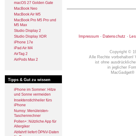
macOS 27 Golden Gate
MacBook Neo
MacBook Air M5
MacBook Pro M5 Pro und
M5 Max
Studio Display 2
Impressum
-
Datenschutz
-
Les
Studio Display XDR
iPhone 17e
iPad Air M4
Copyright © 
AirTag 2
Alle Rechte vorbehalten! 
AirPods Max 2
ist ohne ausdrückli
in jeglicher Fo
MacGadget® i
Tipps & Gut zu wissen
iPhone im Sommer: Hitze
und Sonne vermeiden
Insektenstichheiler fürs
iPhone
Numsy: Menüleisten-
Taschenrechner
Pollen+: Nützliche App für
Allergiker
Abfahrt! liefert ÖPNV-Daten