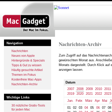
Direkt
zum
Inhalt
Startseite
Archiv
2008
June
Pfadnavigation
Nachrichten-Archiv
Navigation
Nachrichten
Zum Zugriff auf das Nachrichtenarch
Neues von Apple
gewünschten Monat aus. Anschließe
Hintergründe & Specials
Monats dargestellt. Durch Klick auf
Tipps & Gut zu wissen
anzeigen lassen.
Häufig gesuchte Artikel
Themen im Fokus
Kostenfreie Mac-Apps
Datum
Nachrichten-Archiv
2007
2008
2009
2010
2011
2019
2020
2021
2022
2023
Wichtige Links
Jan.
Febr.
März
Apr
Mai
J
30 nützliche Gratis-Tools
01
02
03
04
05
06
07
08
für jeden Mac