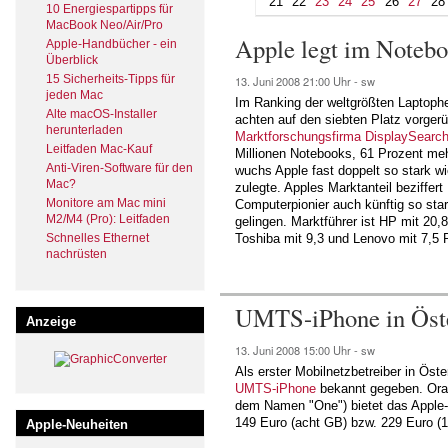
21
22
23
24
25
26
27
28
10 Energiespartipps für
MacBook Neo/Air/Pro
Apple legt im Noteb
Apple-Handbücher - ein
Überblick
15 Sicherheits-Tipps für
13. Juni 2008
21:00 Uhr -
sw
jeden Mac
Im Ranking der weltgrößten Laptophe
Alte macOS-Installer
achten auf den siebten Platz vorger
herunterladen
Marktforschungsfirma DisplaySearc
Leitfaden Mac-Kauf
Millionen Notebooks, 61 Prozent meh
Anti-Viren-Software für den
wuchs Apple fast doppelt so stark 
Mac?
zulegte. Apples Marktanteil beziffert
Monitore am Mac mini
Computerpionier auch künftig so sta
M2/M4 (Pro): Leitfaden
gelingen. Marktführer ist HP mit 20,8
Schnelles Ethernet
Toshiba mit 9,3 und Lenovo mit 7,5 
nachrüsten
UMTS-iPhone in Öste
Anzeige
13. Juni 2008
15:00 Uhr -
sw
Als erster Mobilnetzbetreiber in Öst
UMTS-iPhone
bekannt gegeben. Orang
dem Namen "One") bietet das Apple-
149 Euro (acht GB) bzw. 229 Euro (
Apple-Neuheiten