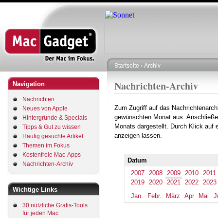
Direkt
zum
Inhalt
Startseite
Archiv
Pfadnavigation
Nachrichten-Archiv
Navigation
Nachrichten
Zum Zugriff auf das Nachrichtenarch
Neues von Apple
gewünschten Monat aus. Anschließe
Hintergründe & Specials
Monats dargestellt. Durch Klick auf
Tipps & Gut zu wissen
anzeigen lassen.
Häufig gesuchte Artikel
Themen im Fokus
Kostenfreie Mac-Apps
Datum
Nachrichten-Archiv
2007
2008
2009
2010
2011
2019
2020
2021
2022
2023
Wichtige Links
Jan.
Febr.
März
Apr
Mai
J
30 nützliche Gratis-Tools
für jeden Mac