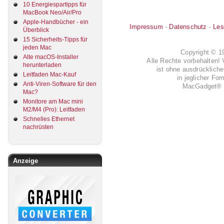
10 Energiespartipps für
MacBook Neo/Air/Pro
Apple-Handbücher - ein
Impressum
-
Datenschutz
-
Les
Überblick
15 Sicherheits-Tipps für
jeden Mac
Copyright © 
Alte macOS-Installer
Alle Rechte vorbehalten! 
herunterladen
ist ohne ausdrückli
Leitfaden Mac-Kauf
in jeglicher Fo
Anti-Viren-Software für den
MacGadget® i
Mac?
Monitore am Mac mini
M2/M4 (Pro): Leitfaden
Schnelles Ethernet
nachrüsten
Anzeige