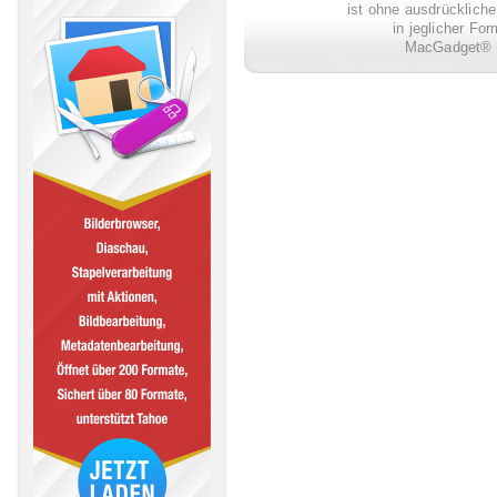
ist ohne ausdrückli
in jeglicher Fo
MacGadget® i