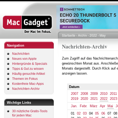
Direkt
zum
Inhalt
Startseite
Archiv
2022
May
Pfadnavigation
Nachrichten-Archiv
Navigation
Nachrichten
Zum Zugriff auf das Nachrichtenarch
Neues von Apple
gewünschten Monat aus. Anschließe
Hintergründe & Specials
Monats dargestellt. Durch Klick auf
Tipps & Gut zu wissen
anzeigen lassen.
Häufig gesuchte Artikel
Themen im Fokus
Kostenfreie Mac-Apps
Datum
Nachrichten-Archiv
2007
2008
2009
2010
2011
2019
2020
2021
2022
2023
Wichtige Links
Jan.
Febr.
März
Apr
Mai
J
30 nützliche Gratis-Tools
01
02
03
04
05
06
07
08
für jeden Mac