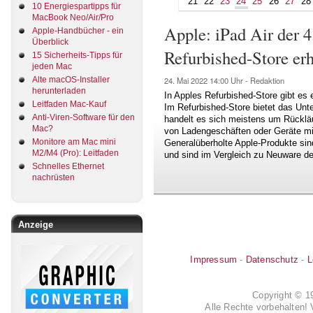
21
22
23
24
25
26
27
28
10 Energiespartipps für
MacBook Neo/Air/Pro
Apple: iPad Air der 4
Apple-Handbücher - ein
Überblick
Refurbished-Store erh
15 Sicherheits-Tipps für
jeden Mac
Alte macOS-Installer
24. Mai 2022
14:00 Uhr -
Redaktion
herunterladen
In Apples Refurbished-Store gibt es 
Leitfaden Mac-Kauf
Im Refurbished-Store bietet das Un
Anti-Viren-Software für den
handelt es sich meistens um Rückläu
Mac?
von Ladengeschäften oder Geräte mi
Monitore am Mac mini
Generalüberholte Apple-Produkte sind 
M2/M4 (Pro): Leitfaden
und sind im Vergleich zu Neuware deu
Schnelles Ethernet
nachrüsten
Anzeige
Impressum
-
Datenschutz
-
L
Copyright © 
Alle Rechte vorbehalten! 