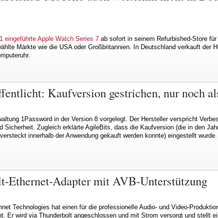
1 eingeführte Apple Watch Series 7
ab sofort in seinem Refurbished-Store für
wählte Märkte wie die USA oder Großbritannien. In Deutschland verkauft der He
omputeruhr.
fentlicht: Kaufversion gestrichen, nur noch al
altung 1Password in der Version 8 vorgelegt. Der Hersteller verspricht Verbe
Sicherheit. Zugleich erklärte AgileBits, dass die Kaufversion (die in den Ja
versteckt innerhalb der Anwendung gekauft werden konnte) eingestellt wurde.
t-Ethernet-Adapter mit AVB-Unterstützung
net Technologies hat einen für die professionelle Audio- und Video-Produktion
. Er wird via Thunderbolt angeschlossen und mit Strom versorgt und stellt ei