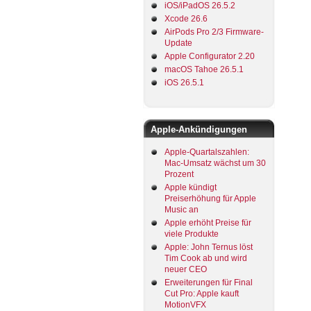
iOS/iPadOS 26.5.2
Xcode 26.6
AirPods Pro 2/3 Firmware-
Update
Apple Configurator 2.20
macOS Tahoe 26.5.1
iOS 26.5.1
Apple-Ankündigungen
Apple-Quartalszahlen:
Mac-Umsatz wächst um 30
Prozent
Apple kündigt
Preiserhöhung für Apple
Music an
Apple erhöht Preise für
viele Produkte
Apple: John Ternus löst
Tim Cook ab und wird
neuer CEO
Erweiterungen für Final
Cut Pro: Apple kauft
MotionVFX