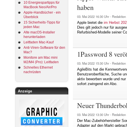
10 Energiespartipps für
haben
MacBook Neo/Air/Pro
Apple-Handbücher - ein
03. Mai 2022
16:30 Uhr -
Redaktion
Überblick
15 Sicherheits-Tipps für
Apple bietet die
im Herbst 202
jeden Mac
Dies gilt jedoch nur für ausge
Refurbished-Modelle seiner C
Alte macOS-Installer
herunterladen
Leitfaden Mac-Kauf
Anti-Viren-Software für den
1Password 8 veröf
Mac?
Monitore am Mac mini
M2/M4 (Pro): Leitfaden
03. Mai 2022
15:30 Uhr -
Redaktion
Schnelles Ethernet
AgileBits hat die Kennwortverw
nachrüsten
Benutzeroberfläche, Suche und 
aktiv beworben wurde und nur 
sofort zwingend ein Abo.
Anzeige
Neuer Thunderbol
03. Mai 2022
13:30 Uhr -
Redaktion
Der Mac-Zubehörhersteller Son
Adapter auf den Markt gebracht