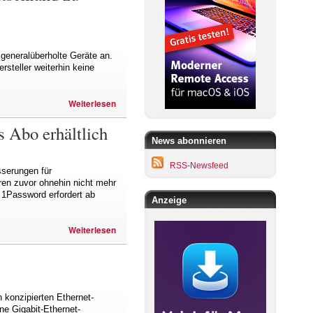
 generalüberholte Geräte an.
rsteller weiterhin keine
Weiterlesen
s Abo erhältlich
News abonnieren
RSS-Newsfeed
sserungen für
hren zuvor ohnehin nicht mehr
 1Password erfordert ab
Anzeige
Weiterlesen
 konzipierten Ethernet-
ne Gigabit-Ethernet-