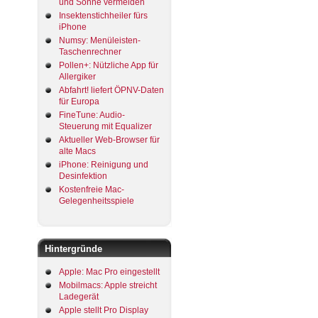
und Sonne vermeiden
Insektenstichheiler fürs
iPhone
Numsy: Menüleisten-
Taschenrechner
Pollen+: Nützliche App für
Allergiker
Abfahrt! liefert ÖPNV-Daten
für Europa
FineTune: Audio-
Steuerung mit Equalizer
Aktueller Web-Browser für
alte Macs
iPhone: Reinigung und
Desinfektion
Kostenfreie Mac-
Gelegenheitsspiele
Hintergründe
Apple: Mac Pro eingestellt
Mobilmacs: Apple streicht
Ladegerät
Apple stellt Pro Display