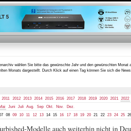
Direkt
zum
Inhalt
tenarchiv wählen Sie bitte das gewünschte Jahr und den gewünschten Monat 
lten Monats dargestellt. Durch Klick auf einen Tag können Sie sich die News
2011
2012
2013
2014
2015
2016
2017
2018
2019
2020
2021
2022
Mai
Juni
Juli
Aug.
Sep
Okt.
Nov.
Dez.
07
08
09
10
11
12
13
14
15
16
17
18
19
20
21
22
23
24
25
2
urbished-Modelle auch weiterhin nicht in Deu