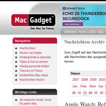
Startseite
Archiv
2022
May
Pfadnavigation
Nachrichten-Archiv
Navigation
Nachrichten
Zum Zugriff auf das Nachrich
Neues von Apple
alle Nachrichten des ausgewäh
Hintergründe & Specials
lassen.
Tipps & Gut zu wissen
Häufig gesuchte Artikel
Themen im Fokus
Datum
Kostenfreie Mac-Apps
2007
2008
2009
2010
Nachrichten-Archiv
Jan.
Febr.
März
Apr
Wichtige Links
01
02
03
04
05
06
30 nützliche Gratis-Tools
Apple Watch: Ref
für jeden Mac